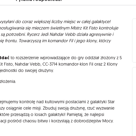
ysyłani do coraz większej liczby miejsc w całej galaktyce!
osługiwania się mieczem świetlnym Mistrz Kit Fisto kontroluje
e są potrzebni. Rycerz Jedi Nahdar Vebb działa agresywnie i
ę frontu. Towarzyszą im komandor Fil i jego klony, którzy
oddać
to rozszerzenie wprowadzające do gry oddział złożony z 5
Kit Fisto, Nahdar Vebb, CC-3714 komandor-klon Fil oraz 2 Klony
jednostki do swojej drużyny.
łożenia.
ejmujemy kontrolę nad kultowymi postaciami z galaktyki Star
wszy osiągnie cele misji. Zbuduj swoją drużynę, rzuć wyzwanie
óre przesądzą o losach galaktyki! Pamiętaj, że najlepsi
acji pośród chaosu bitwy i korzystają z dobrodziejstw Mocy.