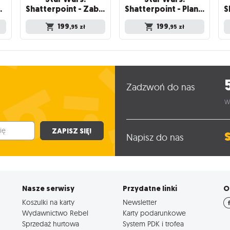
y: Ki-Adi-Mundi
Shatterpoint - Zabawa skończona - Generał Mace Windu
Shatterpoint - Plany i przygotowania - Generał Luminara Unduli
199
199
,95
zł
,95
zł
Zadzwoń do nas
W
ZAPISZ SIĘ!
Napisz do nas
Nasze serwisy
Przydatne linki
O
Koszulki na karty
Newsletter
Wydawnictwo Rebel
Karty podarunkowe
Sprzedaż hurtowa
System PDK i trofea