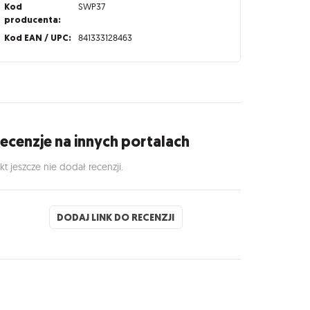
Kod
SWP37
producenta:
Kod EAN / UPC:
841333128463
ecenzje na innych portalach
kt jeszcze nie dodał recenzji.
DODAJ LINK DO RECENZJI