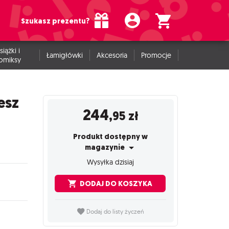
Szukasz prezentu?
siążki i
Łamigłówki
Akcesoria
Promocje
omiksy
esz
244
,95
zł
Produkt dostępny w
magazynie
Wysyłka dzisiaj
DODAJ DO KOSZYKA
Dodaj do listy życzeń