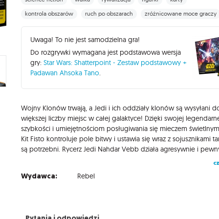
kontrola obszarów
ruch po obszarach
zróżnicowane moce graczy
Uwaga! To nie jest samodzielna gra!
Do rozgrywki wymagana jest podstawowa wersja
gry:
Star Wars: Shatterpoint - Zestaw podstawowy +
Padawan Ahsoka Tano
.
Wojny Klonów trwają, a Jedi i ich oddziały klonów są wysyłani d
większej liczby miejsc w całej galaktyce! Dzięki swojej legendarn
szybkości i umiejętnościom posługiwania się mieczem świetlnym
Kit Fisto kontroluje pole bitwy i ustawia się wraz z sojusznikami t
cz
Wydawca:
Rebel
Pytania i odpowiedzi