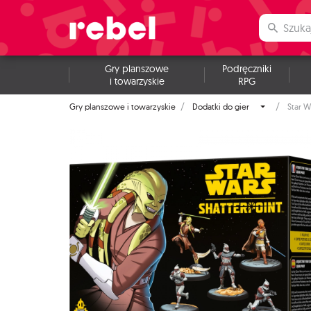
Gry planszowe
Podręczniki
i towarzyskie
RPG
Gry planszowe i towarzyskie
Dodatki do gier
Star W