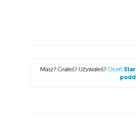
Recenzje
Masz? Grałeś? Używałeś?
Oceń
Star
podda