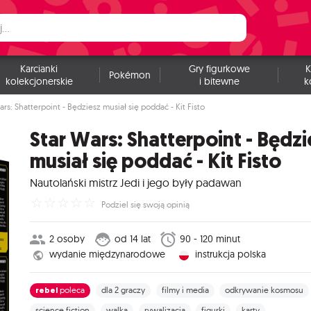
Karcianki
Gry figurkowe
K
Pokémon
kolekcjonerskie
i bitewne
k
ars: Shatterpoint - Będziesz musiał się poddać - Kit Fisto
Star Wars: Shatterpoint - Będzi
musiał się poddać - Kit Fisto
Nautolański mistrz Jedi i jego były padawan
☆
☆
☆
☆
☆
Podziel się swoją opinią
2 osoby
od 14 lat
90 - 120 minut
wydanie międzynarodowe
instrukcja polska
rebel
poleca
dla 2 graczy
filmy i media
odkrywanie kosmosu
science fiction
walka
rywalizacja
figurki
karty