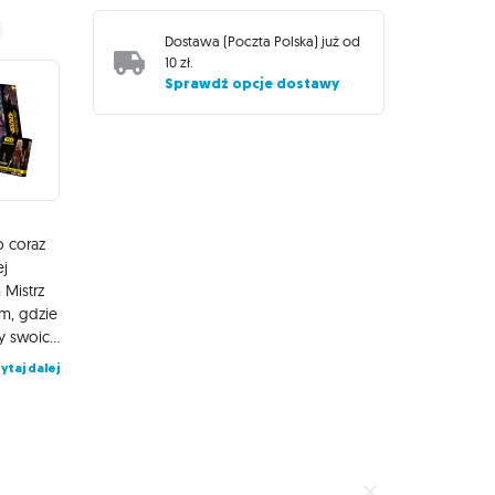
Dostawa (
Poczta Polska
) już od
10 zł
.
Sprawdź opcje dostawy
o coraz
ej
 Mistrz
am, gdzie
są potrzebni. Rycerz Jedi Nahdar Vebb działa agresywnie i pewny swoich umiejętności wyrywa się na pierwszą linię frontu. Towarzyszą im komandor Fil i jego klony, którzy zapewniają wsparcie Jedi. Star Wars: Shatterpoint - Będziesz musiał się poddać to rozszerzenie wprowadzające do gry oddział złożony z 5 nowych jednostek. Wśród nich znajdują się Mistrz Jedi Kit Fisto, Nahdar Vebb, CC-3714 komandor-klon Fil oraz 2 Klony Fila. Zestaw zawiera wszystko, co niezbędne, by dodać jednostki do swojej drużyny. Figurki nie są pomalowane i wymagają samodzielnego złożenia. Czym jest Star Wars: Shatterpoint? To pojedynkowa gra figurkowa dla 2 osób, w której przejmujemy kontrolę nad kultowymi postaciami z galaktyki Star Wars i ich sojusznikami, walcząc ze sobą o to, kto pierwszy osiągnie cele misji. Zbuduj swoją drużynę, rzuć wyzwanie przeciwnikom i rozegraj mnóstwo ekscytujących bitew, które przesądzą o losach galaktyki! Pamiętaj, że najlepsi dowódcy to ci, którzy szybko przystosowują się do sytuacji pośród chaosu bitwy i korzystają z dobrodziejstw Mocy.
ytaj dalej