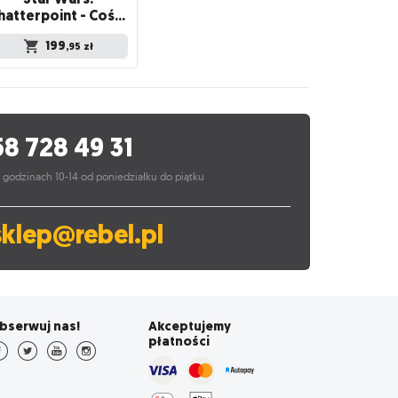
Shatterpoint - Coś silniejszego niż strach: Kanan Jarrus
199
,95
zł
58 728 49 31
 godzinach 10-14 od poniedziałku do piątku
sklep@rebel.pl
bserwuj nas!
Akceptujemy
płatności