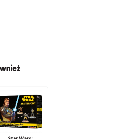
ównież
Star Wars: