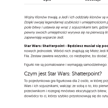
Opis
Wojny Klonów trwają, a Jedi i ich oddziały klonów są w
Dzięki swojej legendarnej szybkości i umiejętnościom p
pole bitwy i ustawia się wraz z sojusznikami tam, gdzi
pewny swoich umiejętności wyrywa się na pierwszą lini
zapewniają wsparcie Jedi.
Star Wars: Shatterpoint - Będziesz musiał się p
nowych jednostek. Wśród nich znajdują się Mistrz Jedi 
Fila. Zestaw zawiera wszystko, co niezbędne, by dodać 
Figurki nie są pomalowane i wymagają samodzielnego z
Czym jest Star Wars: Shatterpoint?
To pojedynkowa gra figurkowa dla 2 osób, w której prz
Wars i ich sojusznikami, walcząc ze sobą o to, kto pier
przeciwnikom i rozegraj mnóstwo ekscytujących bitew, kt
dowódcy to ci, którzy szybko przystosowują się do sytu