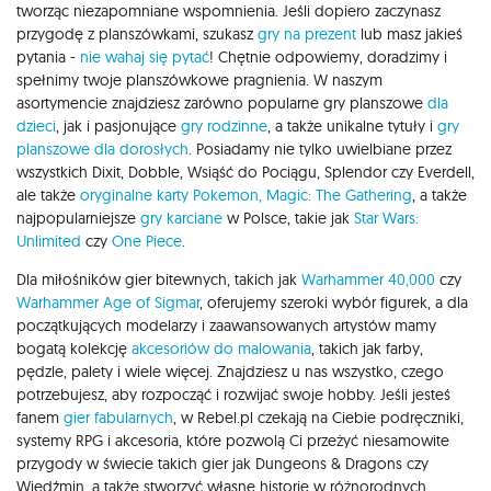
tworząc niezapomniane wspomnienia. Jeśli dopiero zaczynasz
przygodę z planszówkami, szukasz
gry na prezent
lub masz jakieś
pytania -
nie wahaj się pytać
! Chętnie odpowiemy, doradzimy i
spełnimy twoje planszówkowe pragnienia. W naszym
asortymencie znajdziesz zarówno popularne gry planszowe
dla
dzieci
, jak i pasjonujące
gry rodzinne
, a także unikalne tytuły i
gry
planszowe dla dorosłych
. Posiadamy nie tylko uwielbiane przez
wszystkich Dixit, Dobble, Wsiąść do Pociągu, Splendor czy Everdell,
ale także
oryginalne karty Pokemon,
Magic: The Gathering
, a także
najpopularniejsze
gry karciane
w Polsce, takie jak
Star Wars:
Unlimited
czy
One Piece
.
Dla miłośników gier bitewnych, takich jak
Warhammer 40,000
czy
Warhammer Age of Sigmar
, oferujemy szeroki wybór figurek, a dla
początkujących modelarzy i zaawansowanych artystów mamy
bogatą kolekcję
akcesoriów do malowania
, takich jak farby,
pędzle, palety i wiele więcej. Znajdziesz u nas wszystko, czego
potrzebujesz, aby rozpocząć i rozwijać swoje hobby. Jeśli jesteś
fanem
gier fabularnych
, w Rebel.pl czekają na Ciebie podręczniki,
systemy RPG i akcesoria, które pozwolą Ci przeżyć niesamowite
przygody w świecie takich gier jak Dungeons & Dragons czy
Wiedźmin, a także stworzyć własne historie w różnorodnych,