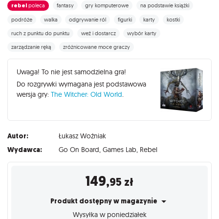
rebel
poleca
fantasy
gry komputerowe
na podstawie książki
podróże
walka
odgrywanie ról
figurki
karty
kostki
ruch z punktu do punktu
weź i dostarcz
wybór karty
zarządzanie ręką
zróżnicowane moce graczy
Uwaga! To nie jest samodzielna gra!
Do rozgrywki wymagana jest podstawowa
wersja gry:
The Witcher: Old World
.
Autor:
Łukasz Woźniak
Wydawca:
Go On Board
,
Games Lab
,
Rebel
149
,95
zł
Produkt dostępny w magazynie
Wysyłka w poniedziałek