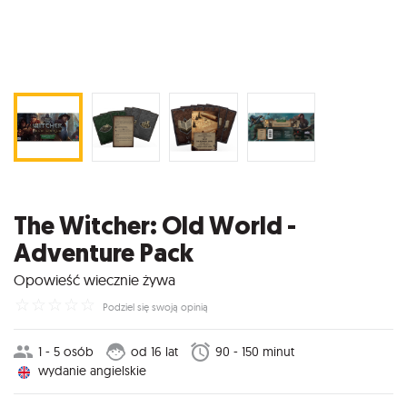
The Witcher: Old World -
Adventure Pack
Opowieść wiecznie żywa
☆
☆
☆
☆
☆
Podziel się swoją opinią
1 - 5 osób
od 16 lat
90 - 150 minut
wydanie angielskie