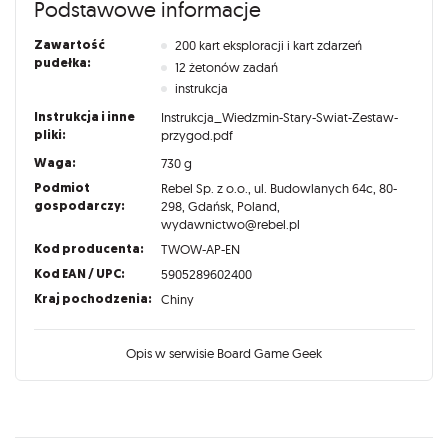
Podstawowe informacje
Zawartość
200 kart eksploracji i kart zdarzeń
pudełka:
12 żetonów zadań
instrukcja
Instrukcja i inne
Instrukcja_Wiedzmin-Stary-Swiat-Zestaw-
pliki:
przygod.pdf
Waga:
730 g
Podmiot
Rebel Sp. z o.o., ul. Budowlanych 64c, 80-
gospodarczy:
298, Gdańsk, Poland,
wydawnictwo@rebel.pl
Kod producenta:
TWOW-AP-EN
Kod EAN / UPC:
5905289602400
Kraj pochodzenia:
Chiny
Opis w serwisie Board Game Geek