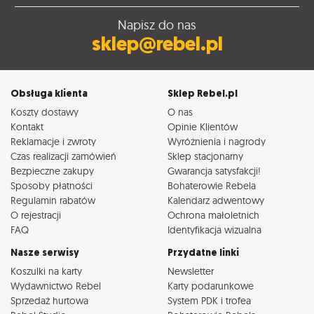
Napisz do nas
sklep@rebel.pl
Obsługa klienta
Sklep Rebel.pl
Koszty dostawy
O nas
Kontakt
Opinie Klientów
Reklamacje i zwroty
Wyróżnienia i nagrody
Czas realizacji zamówień
Sklep stacjonarny
Bezpieczne zakupy
Gwarancja satysfakcji!
Sposoby płatności
Bohaterowie Rebela
Regulamin rabatów
Kalendarz adwentowy
O rejestracji
Ochrona małoletnich
FAQ
Identyfikacja wizualna
Nasze serwisy
Przydatne linki
Koszulki na karty
Newsletter
Wydawnictwo Rebel
Karty podarunkowe
Sprzedaż hurtowa
System PDK i trofea