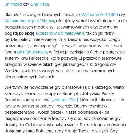
Unlimited
czy
One Piece
.
Dla miłośników gier bitewnych, takich jak
Warhammer 40,000
czy
Warhammer Age of Sigmar
, oferujemy szeroki wybór figurek, a dla
początkujących modelarzy i zaawansowanych artystów mamy
bogatą kolekcję
akcesoriów do malowania
, takich jak farby,
pędzle, palety i wiele więcej. Znajdziesz u nas wszystko, czego
potrzebujesz, aby rozpocząć i rozwijać swoje hobby. Jeśli jesteś
fanem
gier fabularnych
, w Rebel.pl czekają na Ciebie podręczniki,
systemy RPG i akcesoria, które pozwolą Ci przeżyć niesamowite
przygody w świecie takich gier jak Dungeons & Dragons czy
Wiedźmin, a także stworzyć własne historie w różnorodnych,
nieograniczonych światach.
Wierzymy, że nowoczesne gry planszowe są dla każdego. Warto
zaznaczyć, że robiąc zakupy na Rebel.pl, zdobywasz Punkty
Doświadczonego Klienta (
zbierasz PDKi
), które odblokowują stałe
rabaty w zamian za zakupy i recenzje. Dbamy również o
bezpieczeństwo Twoich paczek. Nasza bohaterska ekipa
magazynowa codziennie troszczy się o to, aby zamówione gry
dotarły do Ciebie w doskonałym stanie. Do każdego zamówienia
dołączamy kartę Bohatera, który pilnuje Twojej przesyłki. Gdy