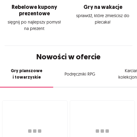
Rebelowe kupony
Gry na wakacje
prezentowe
sprawdź, które zmieścisz do
sięgnij po najlepszy pomysł
plecaka!
na prezent
Nowości w ofercie
Gry planszowe
Karcia
Podręczniki RPG
i towarzyskie
kolekcjon