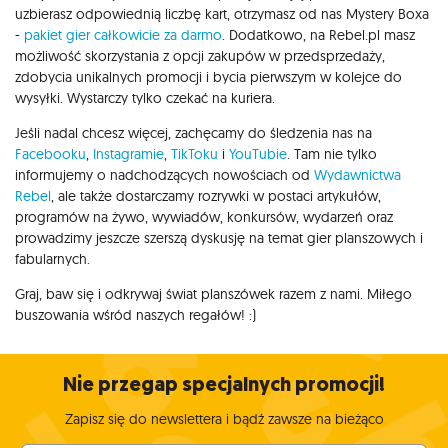
uzbierasz odpowiednią liczbę kart, otrzymasz od nas Mystery Boxa
-
pakiet gier całkowicie za darmo
. Dodatkowo, na Rebel.pl masz
możliwość skorzystania z opcji zakupów w przedsprzedaży,
zdobycia unikalnych promocji i bycia pierwszym w kolejce do
wysyłki. Wystarczy tylko czekać na kuriera.
Jeśli nadal chcesz więcej, zachęcamy do śledzenia nas na
Facebooku
,
Instagramie
,
TikToku
i
YouTubie
. Tam nie tylko
informujemy o nadchodzących nowościach od
Wydawnictwa
Rebel
, ale także dostarczamy rozrywki w postaci artykułów,
programów na żywo, wywiadów, konkursów, wydarzeń oraz
prowadzimy jeszcze szerszą dyskusję na temat gier planszowych i
fabularnych.
Graj, baw się i odkrywaj świat planszówek razem z nami. Miłego
buszowania wśród naszych regałów! :)
Nie przegap specjalnych promocji!
Zapisz się do newslettera i bądź zawsze na bieżąco