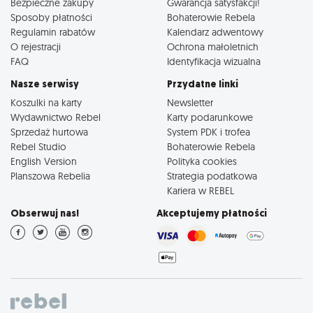
Bezpieczne zakupy
Gwarancja satysfakcji!
Sposoby płatności
Bohaterowie Rebela
Regulamin rabatów
Kalendarz adwentowy
O rejestracji
Ochrona małoletnich
FAQ
Identyfikacja wizualna
Nasze serwisy
Przydatne linki
Koszulki na karty
Newsletter
Wydawnictwo Rebel
Karty podarunkowe
Sprzedaż hurtowa
System PDK i trofea
Rebel Studio
Bohaterowie Rebela
English Version
Polityka cookies
Planszowa Rebelia
Strategia podatkowa
Kariera w REBEL
Obserwuj nas!
Akceptujemy płatności