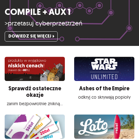
COMPILE + AUX 1
>przetasuj cyberprzestrzeń
DOWIEDZ SIĘ WIĘCEJ
Sprawdź ostateczne
Ashes of the Empire
okazje
odkryj co skrywają popioły
zanim bezpowrotnie znikną...