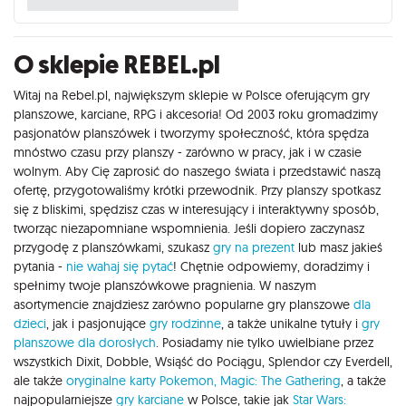
O sklepie REBEL.pl
Witaj na Rebel.pl, największym sklepie w Polsce oferującym gry
planszowe, karciane, RPG i akcesoria! Od 2003 roku gromadzimy
pasjonatów planszówek i tworzymy społeczność, która spędza
mnóstwo czasu przy planszy - zarówno w pracy, jak i w czasie
wolnym. Aby Cię zaprosić do naszego świata i przedstawić naszą
ofertę, przygotowaliśmy krótki przewodnik. Przy planszy spotkasz
się z bliskimi, spędzisz czas w interesujący i interaktywny sposób,
tworząc niezapomniane wspomnienia. Jeśli dopiero zaczynasz
przygodę z planszówkami, szukasz
gry na prezent
lub masz jakieś
pytania -
nie wahaj się pytać
! Chętnie odpowiemy, doradzimy i
spełnimy twoje planszówkowe pragnienia. W naszym
asortymencie znajdziesz zarówno popularne gry planszowe
dla
dzieci
, jak i pasjonujące
gry rodzinne
, a także unikalne tytuły i
gry
planszowe dla dorosłych
. Posiadamy nie tylko uwielbiane przez
wszystkich Dixit, Dobble, Wsiąść do Pociągu, Splendor czy Everdell,
ale także
oryginalne karty Pokemon,
Magic: The Gathering
, a także
najpopularniejsze
gry karciane
w Polsce, takie jak
Star Wars: