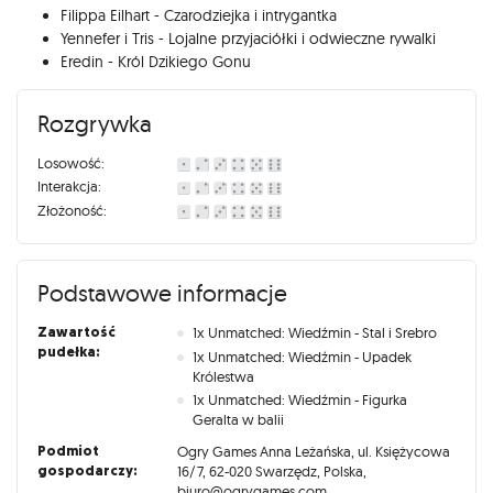
Filippa Eilhart - Czarodziejka i intrygantka
Yennefer i Tris - Lojalne przyjaciółki i odwieczne rywalki
Eredin - Król Dzikiego Gonu
Rozgrywka
Losowość:
Interakcja:
Złożoność:
Podstawowe informacje
Zawartość
1x Unmatched: Wiedźmin - Stal i Srebro
pudełka:
1x Unmatched: Wiedźmin - Upadek
Królestwa
1x Unmatched: Wiedźmin - Figurka
Geralta w balii
Podmiot
Ogry Games Anna Leżańska, ul. Księżycowa
gospodarczy:
16/7, 62-020 Swarzędz, Polska,
biuro@ogrygames.com