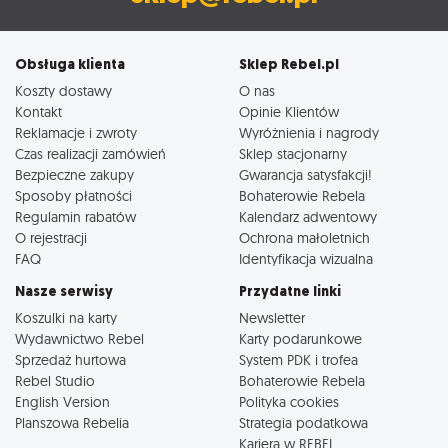
Obsługa klienta
Sklep Rebel.pl
Koszty dostawy
O nas
Kontakt
Opinie Klientów
Reklamacje i zwroty
Wyróżnienia i nagrody
Czas realizacji zamówień
Sklep stacjonarny
Bezpieczne zakupy
Gwarancja satysfakcji!
Sposoby płatności
Bohaterowie Rebela
Regulamin rabatów
Kalendarz adwentowy
O rejestracji
Ochrona małoletnich
FAQ
Identyfikacja wizualna
Nasze serwisy
Przydatne linki
Koszulki na karty
Newsletter
Wydawnictwo Rebel
Karty podarunkowe
Sprzedaż hurtowa
System PDK i trofea
Rebel Studio
Bohaterowie Rebela
English Version
Polityka cookies
Planszowa Rebelia
Strategia podatkowa
Kariera w REBEL