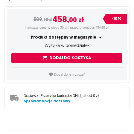
458
,00
zł
-10%
509
,95
zł
(najniższa cena w ciągu 30 dni przed promocją: 434,95 zł)
Produkt dostępny w magazynie
Wysyłka w poniedziałek
DODAJ DO KOSZYKA
Dodaj do listy życzeń
Dostawa (
Przesyłka kurierska DHL
) już od
0 zł
.
Sprawdź opcje dostawy