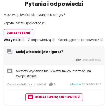
Pytania i odpowiedzi
Masz wątpliwości lub pytanie co do gry?
Zapytaj naszej społeczności.
ZADAJ PYTANIE
Wszystkie
Z odpowiedzią
Oczekujące na odpowiedź
1
1
0
Jakiej wielkości jest figurka?
~ Redin
21.04.2025 01:55
Niestety wydawca nie wskazał takich informacji na
swojej stronie
~
Ewelina
29.04.2025 10:37
Czy odpowiedź była przydatna?
0
DODAJ SWOJĄ ODPOWIEDŹ