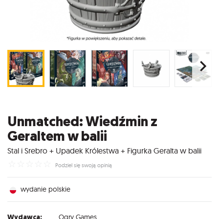
Unmatched: Wiedźmin z
Geraltem w balii
Stal i Srebro + Upadek Królestwa + Figurka Geralta w balii
☆
☆
☆
☆
☆
Podziel się swoją opinią
wydanie polskie
Wydawca:
Ogry Games