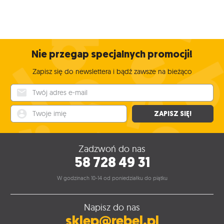
Nie przegap specjalnych promocji!
Zapisz się do newslettera i bądź zawsze na bieżąco
Twój adres e-mail
Twoje imię
ZAPISZ SIĘ!
Zadzwoń do nas
58 728 49 31
W godzinach 10-14 od poniedziałku do piątku
Napisz do nas
sklep@rebel.pl