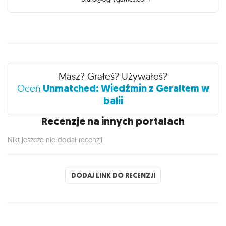
Recenzje
Masz? Grałeś? Używałeś?
Unmatched: Wiedźmin z Geraltem w
Oceń
balii
Recenzje na innych portalach
Nikt jeszcze nie dodał recenzji.
DODAJ LINK DO RECENZJI