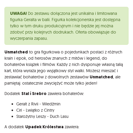
Opis
UWAGA!
Do zestawu dołączona jest unikalna i limitowana
figurka Geralta w balii. Figurka kolekcjonerska jest dostępna
tylko w tym druku produkcyjnym i nie będzie jej można
zdobyć przy kolejnych dodrukach. Oferta obowiązuje do
wyczerpania zapasu.
Unmatched
to gra figurkowa o pojedynkach postaci z różnych
krain i epok, od herosów znanych z mitów i legend, do
bohaterów książek i filmów. Każdy z nich dysponuje własną talią
kart, która wyraża jego wyjątkowy styl walki. Możesz mieszać i
zestawiać bohaterów z dowolnych zestawów
Unmatched
, ale
pamiętaj: ostatecznie zwyciężyć może tylko jeden!
Dodatek
Stal i Srebro
zawiera bohaterów:
Geralt z Rivii - Wiedźmin
Ciri - Lwiątko z Cintry
Starożytny Leszy - Duch Lasu
A dodatek
Upadek Królestwa
zawiera: