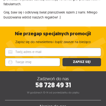
fabularnych.
Graj, baw się i odkrywaj świat planszówek razem z nami. Miłego
buszowania wśród naszych regałów! :)
Nie przegap specjalnych promocji!
Zapisz się do newslettera i bądź zawsze na bieżąco
Twój adres e-mail
Twoje imię
ZAPISZ SIĘ!
Zadzwoń do nas
58 728 49 31
W godzinach 10-14 od poniedziałku do piątku