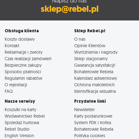
Napisz do nas
sklep@rebel.pl
Obsługa klienta
Sklep Rebel.pl
Koszty dostawy
O nas
Kontakt
Opinie Klientów
Reklamacje i zwroty
Wyróżnienia i nagrody
Czas realizacji zamówień
Sklep stacjonarny
Bezpieczne zakupy
Gwarancja satysfakcji!
Sposoby płatności
Bohaterowie Rebela
Regulamin rabatów
Kalendarz adwentowy
O rejestracji
Ochrona małoletnich
FAQ
Identyfikacja wizualna
Nasze serwisy
Przydatne linki
Koszulki na karty
Newsletter
Wydawnictwo Rebel
Karty podarunkowe
Sprzedaż hurtowa
System PDK i trofea
Rebel Studio
Bohaterowie Rebela
English Version
Polityka cookies