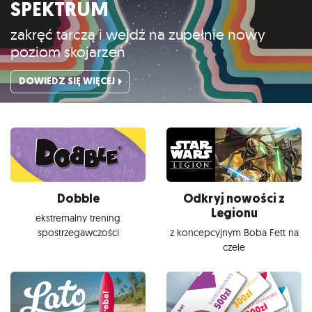
SPEKTRUM
zakręć tarczą i wejdź na zupełnie nowy
poziom skojarzeń
DOWIEDZ SIĘ WIĘCEJ
Dobble
Odkryj nowości z
Legionu
ekstremalny trening
spostrzegawczości
z koncepcyjnym Boba Fett na
czele