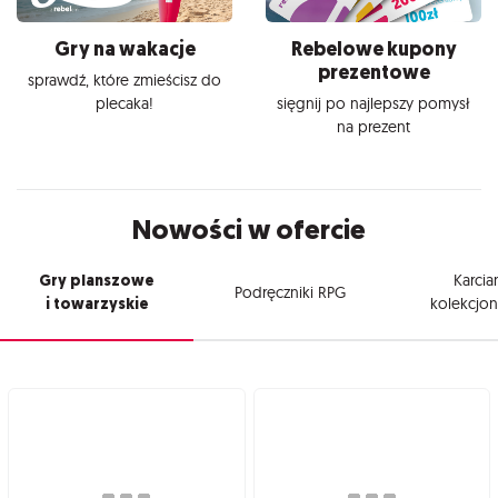
Gry na wakacje
Rebelowe kupony
prezentowe
sprawdź, które zmieścisz do
plecaka!
sięgnij po najlepszy pomysł
na prezent
Nowości w ofercie
Gry planszowe
Karcia
Podręczniki RPG
i towarzyskie
kolekcjon