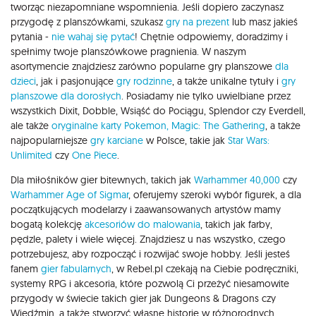
tworząc niezapomniane wspomnienia. Jeśli dopiero zaczynasz
przygodę z planszówkami, szukasz
gry na prezent
lub masz jakieś
pytania -
nie wahaj się pytać
! Chętnie odpowiemy, doradzimy i
spełnimy twoje planszówkowe pragnienia. W naszym
asortymencie znajdziesz zarówno popularne gry planszowe
dla
dzieci
, jak i pasjonujące
gry rodzinne
, a także unikalne tytuły i
gry
planszowe dla dorosłych
. Posiadamy nie tylko uwielbiane przez
wszystkich Dixit, Dobble, Wsiąść do Pociągu, Splendor czy Everdell,
ale także
oryginalne karty Pokemon,
Magic: The Gathering
, a także
najpopularniejsze
gry karciane
w Polsce, takie jak
Star Wars:
Unlimited
czy
One Piece
.
Dla miłośników gier bitewnych, takich jak
Warhammer 40,000
czy
Warhammer Age of Sigmar
, oferujemy szeroki wybór figurek, a dla
początkujących modelarzy i zaawansowanych artystów mamy
bogatą kolekcję
akcesoriów do malowania
, takich jak farby,
pędzle, palety i wiele więcej. Znajdziesz u nas wszystko, czego
potrzebujesz, aby rozpocząć i rozwijać swoje hobby. Jeśli jesteś
fanem
gier fabularnych
, w Rebel.pl czekają na Ciebie podręczniki,
systemy RPG i akcesoria, które pozwolą Ci przeżyć niesamowite
przygody w świecie takich gier jak Dungeons & Dragons czy
Wiedźmin, a także stworzyć własne historie w różnorodnych,