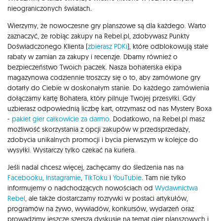
nieograniczonych światach.
Wierzymy, że nowoczesne gry planszowe są dla każdego. Warto
zaznaczyć, że robiąc zakupy na Rebel.pl, zdobywasz Punkty
Doświadczonego Klienta (
zbierasz PDKi
), które odblokowują stałe
rabaty w zamian za zakupy i recenzje. Dbamy również o
bezpieczeństwo Twoich paczek. Nasza bohaterska ekipa
magazynowa codziennie troszczy się o to, aby zamówione gry
dotarły do Ciebie w doskonałym stanie. Do każdego zamówienia
dołączamy kartę Bohatera, który pilnuje Twojej przesyłki. Gdy
uzbierasz odpowiednią liczbę kart, otrzymasz od nas Mystery Boxa
-
pakiet gier całkowicie za darmo
. Dodatkowo, na Rebel.pl masz
możliwość skorzystania z opcji zakupów w przedsprzedaży,
zdobycia unikalnych promocji i bycia pierwszym w kolejce do
wysyłki. Wystarczy tylko czekać na kuriera.
Jeśli nadal chcesz więcej, zachęcamy do śledzenia nas na
Facebooku
,
Instagramie
,
TikToku
i
YouTubie
. Tam nie tylko
informujemy o nadchodzących nowościach od
Wydawnictwa
Rebel
, ale także dostarczamy rozrywki w postaci artykułów,
programów na żywo, wywiadów, konkursów, wydarzeń oraz
prowadzimy jeszcze szerszą dyskusję na temat gier planszowych i