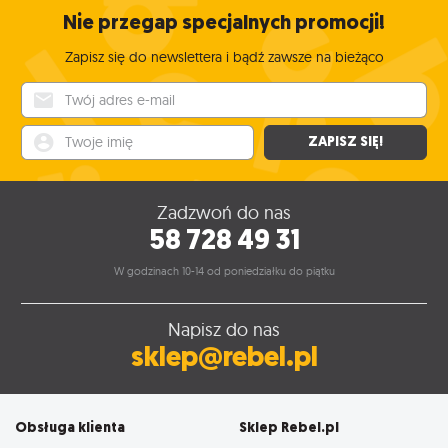
Nie przegap specjalnych promocji!
Zapisz się do newslettera i bądź zawsze na bieżąco
Twój adres e-mail
Twoje imię
ZAPISZ SIĘ!
Zadzwoń do nas
58 728 49 31
W godzinach 10-14 od poniedziałku do piątku
Napisz do nas
sklep@rebel.pl
Obsługa klienta
Sklep Rebel.pl