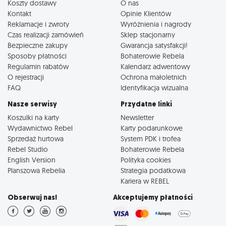
Koszty dostawy
O nas
Kontakt
Opinie Klientów
Reklamacje i zwroty
Wyróżnienia i nagrody
Czas realizacji zamówień
Sklep stacjonarny
Bezpieczne zakupy
Gwarancja satysfakcji!
Sposoby płatności
Bohaterowie Rebela
Regulamin rabatów
Kalendarz adwentowy
O rejestracji
Ochrona małoletnich
FAQ
Identyfikacja wizualna
Nasze serwisy
Przydatne linki
Koszulki na karty
Newsletter
Wydawnictwo Rebel
Karty podarunkowe
Sprzedaż hurtowa
System PDK i trofea
Rebel Studio
Bohaterowie Rebela
English Version
Polityka cookies
Planszowa Rebelia
Strategia podatkowa
Kariera w REBEL
Obserwuj nas!
Akceptujemy płatności