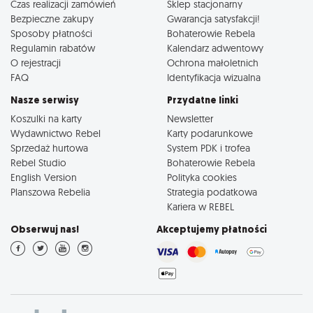
Czas realizacji zamówień
Sklep stacjonarny
Bezpieczne zakupy
Gwarancja satysfakcji!
Sposoby płatności
Bohaterowie Rebela
Regulamin rabatów
Kalendarz adwentowy
O rejestracji
Ochrona małoletnich
FAQ
Identyfikacja wizualna
Nasze serwisy
Przydatne linki
Koszulki na karty
Newsletter
Wydawnictwo Rebel
Karty podarunkowe
Sprzedaż hurtowa
System PDK i trofea
Rebel Studio
Bohaterowie Rebela
English Version
Polityka cookies
Planszowa Rebelia
Strategia podatkowa
Kariera w REBEL
Obserwuj nas!
Akceptujemy płatności