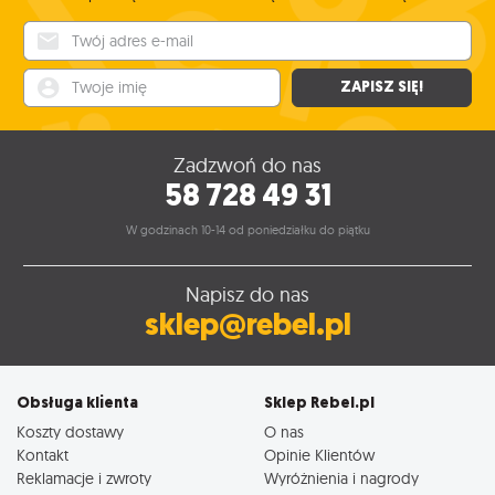
Twój adres e-mail
Twoje imię
ZAPISZ SIĘ!
Zadzwoń do nas
58 728 49 31
W godzinach 10-14 od poniedziałku do piątku
Napisz do nas
sklep@rebel.pl
Obsługa klienta
Sklep Rebel.pl
Koszty dostawy
O nas
Kontakt
Opinie Klientów
Reklamacje i zwroty
Wyróżnienia i nagrody