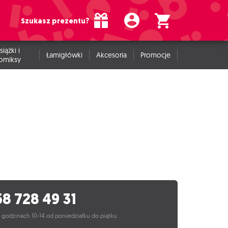
Szukasz prezentu?
siążki i
Łamigłówki
Akcesoria
Promocje
omiksy
58 728 49 31
 godzinach 10-14 od poniedziałku do piątku