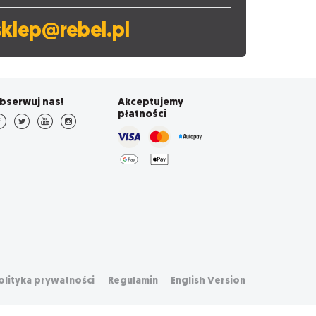
sklep@rebel.pl
bserwuj nas!
Akceptujemy
płatności
olityka prywatności
Regulamin
English Version