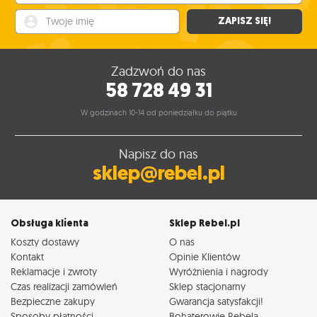
Twoje imię
ZAPISZ SIĘ!
Zadzwoń do nas
58 728 49 31
W godzinach 10-14 od poniedziałku do piątku
Napisz do nas
sklep@rebel.pl
Obsługa klienta
Sklep Rebel.pl
Koszty dostawy
O nas
Kontakt
Opinie Klientów
Reklamacje i zwroty
Wyróżnienia i nagrody
Czas realizacji zamówień
Sklep stacjonarny
Bezpieczne zakupy
Gwarancja satysfakcji!
Sposoby płatności
Bohaterowie Rebela