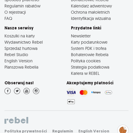
Regulamin rabatów
Kalendarz adwentowy
O rejestracji
Ochrona małoletnich
FAQ
Identyfikacja wizualna
Nasze serwisy
Przydatne linki
Koszulki na karty
Newsletter
Wydawnictwo Rebel
Karty podarunkowe
Sprzedaż hurtowa
System PDK i trofea
Rebel Studio
Bohaterowie Rebela
English Version
Polityka cookies
Planszowa Rebelia
Strategia podatkowa
Kariera w REBEL
Obserwuj nas!
Akceptujemy płatności
Zarządzaj
Polityka prywatności
Regulamin
English Version
preferencjami
cookies