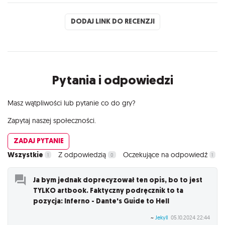
DODAJ LINK DO RECENZJI
Pytania i odpowiedzi
Masz wątpliwości lub pytanie co do gry?
Zapytaj naszej społeczności.
ZADAJ PYTANIE
Wszystkie
Z odpowiedzią
Oczekujące na odpowiedź
1
0
1
Ja bym jednak doprecyzował ten opis, bo to jest
TYLKO artbook. Faktyczny podręcznik to ta
pozycja: Inferno - Dante's Guide to Hell
~
Jekyll
05.10.2024 22:44