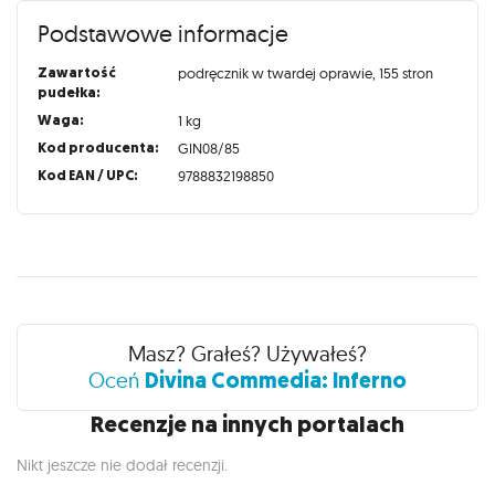
Podstawowe informacje
Zawartość
podręcznik w twardej oprawie, 155 stron
pudełka:
Waga:
1 kg
Kod producenta:
GIN08/85
Kod EAN / UPC:
9788832198850
Recenzje
Masz? Grałeś? Używałeś?
Divina Commedia: Inferno
Oceń
Recenzje na innych portalach
Nikt jeszcze nie dodał recenzji.