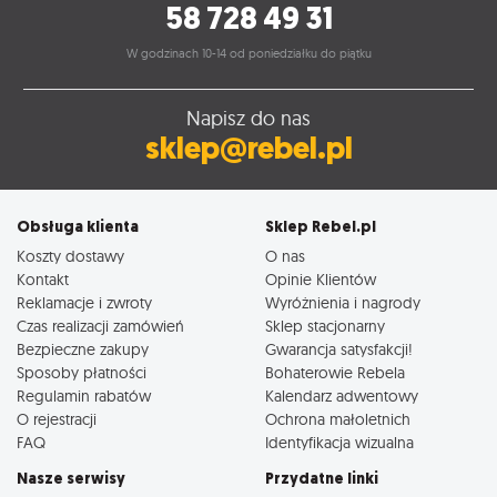
58 728 49 31
W godzinach 10-14 od poniedziałku do piątku
Napisz do nas
sklep@rebel.pl
Obsługa klienta
Sklep Rebel.pl
Koszty dostawy
O nas
Kontakt
Opinie Klientów
Reklamacje i zwroty
Wyróżnienia i nagrody
Czas realizacji zamówień
Sklep stacjonarny
Bezpieczne zakupy
Gwarancja satysfakcji!
Sposoby płatności
Bohaterowie Rebela
Regulamin rabatów
Kalendarz adwentowy
O rejestracji
Ochrona małoletnich
FAQ
Identyfikacja wizualna
Nasze serwisy
Przydatne linki