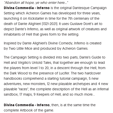
Opis
"Abandon all hope, ye who enter here..."
Divina Commedia - Inferno
is the original Dantesque Campaign
Setting which Acheron Games has developed for three years,
launching it on Kickstarter in time for the 7th centenary of the
death of Dante Alighieri (1321-2021). It uses Gustave Doré’s art to
depict Dante’s Inferno, as well as original artwork of creatures and
inhabitants of Hell that gives form to the setting.
Inspired by Dante Alighieri's Divine Comedy, Inferno is created
by Two Little Mice and produced by Acheron Games.
The Campaign Setting is divided into two parts, Dante's Guide to
Hell and Virgilio's Untold Tales, that together are enough to lead
the players from level 1 to 20, in a descent through the Hell, from
the Dark Wood to the presence of Lucifer. The two hardcover
handbooks comprehend a starting tutorial campaign, 5 new
adventures, new monsters, 12 new playable archetypes and 4 new
playable "races", the complete description of the Hell as an infernal
sandbox, 17 maps, 9 Keepers of Hell, and so much more...
Divina Commedia - Inferno
, then, is at the same time the
complete Artbook of the game.