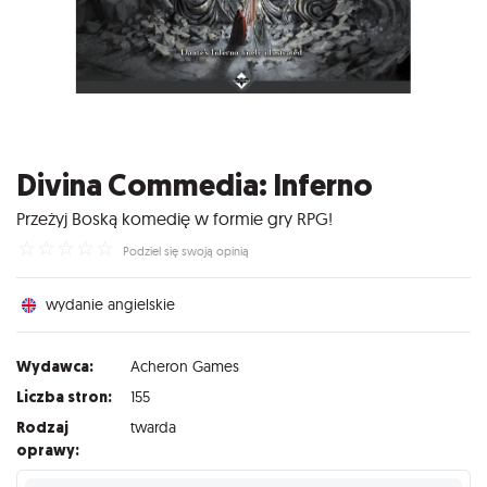
Divina Commedia: Inferno
Przeżyj Boską komedię w formie gry RPG!
☆
☆
☆
☆
☆
Podziel się swoją opinią
wydanie angielskie
Wydawca:
Acheron Games
Liczba stron:
155
Rodzaj
twarda
oprawy: