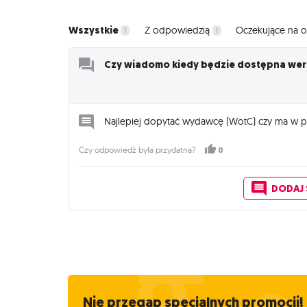
Wszystkie
Z odpowiedzią
Oczekujące na
1
1
Czy wiadomo kiedy będzie dostępna wer
Najlepiej dopytać wydawcę (WotC) czy ma w p
0
Czy odpowiedź była przydatna?
DODAJ
Nie przegap specjalnych promocji!