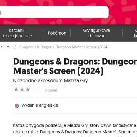
Karcianki
Gry figurkowe
K
Pokémon
kolekcjonerskie
i bitewne
k
ia
Dungeons & Dragons: Dungeon Master's Screen (2024)
Dungeons & Dragons: Dungeo
Master's Screen (2024)
Niezbędne akcesorium Mistrza Gry
☆
☆
☆
☆
☆
6 opinii
wydanie angielskie
Każda przygoda potrzebuje Mistrza Gry, który ożywi fantastyczne 
epickie misje. Dungeons & Dragons: Dungeon Master's Screen pr