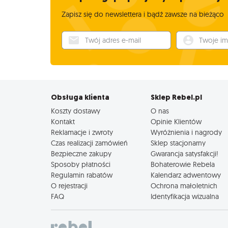
Zapisz się do newslettera i bądź zawsze na bieżąco
Twój adres e-mail
Twoje imię
Obsługa klienta
Sklep Rebel.pl
Koszty dostawy
O nas
Kontakt
Opinie Klientów
Reklamacje i zwroty
Wyróżnienia i nagrody
Czas realizacji zamówień
Sklep stacjonarny
Bezpieczne zakupy
Gwarancja satysfakcji!
Sposoby płatności
Bohaterowie Rebela
Regulamin rabatów
Kalendarz adwentowy
O rejestracji
Ochrona małoletnich
FAQ
Identyfikacja wizualna