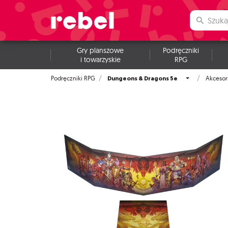
Gry planszowe
Podręczniki
i towarzyskie
RPG
Dungeons & Dragons 5e
Podręczniki RPG
Akcesor