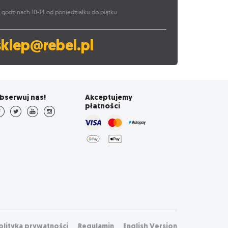
 godzinach 10-14 od poniedziałku do piątku
sklep@rebel.pl
bserwuj nas!
Akceptujemy
płatności
olityka prywatności
Regulamin
English Version