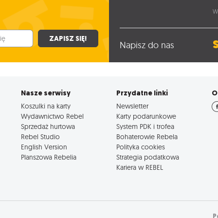
W
ZAPISZ SIĘ!
Napisz do nas
Nasze serwisy
Przydatne linki
O
Koszulki na karty
Newsletter
Wydawnictwo Rebel
Karty podarunkowe
Sprzedaż hurtowa
System PDK i trofea
Rebel Studio
Bohaterowie Rebela
English Version
Polityka cookies
Planszowa Rebelia
Strategia podatkowa
Kariera w REBEL
P