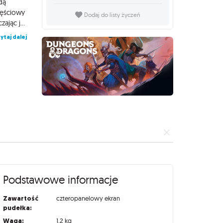
dą
zęściowy
Dodaj do listy życzeń
ekran pomaga ukrywać notatki i wyniki rzutów kostką, nie ograniczając jednocześnie widoczności i interakcji z graczami przy stole. Wewnętrzna strona ekranu została zaktualizowana na podstawie dziesięciu lat uwag od Mistrzów Gry, oferując im najbardziej przydatne materiały. Jest to doskonałe narzędzie zarówno dla nowych, jak i doświadczonych Mistrzów Gry, ułatwiające prowadzenie inspirujących przygód. Ekran jest przeznaczony do użytku z Player's Handbook, Monster Manual oraz Dungeon Master’s Guide.
ytaj dalej
Podstawowe informacje
Zawartość
czteropanelowy ekran
pudełka:
Waga:
1,2 kg