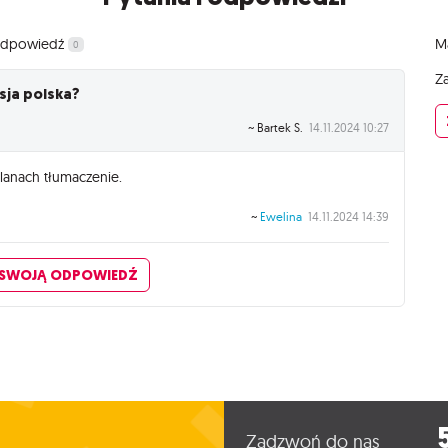
 odpowiedź
Ma
0
Za
sja polska?
~ Bartek S.
14.11.2024 10:27
lanach tłumaczenie.
~
Ewelina
14.11.2024 14:39
 SWOJĄ ODPOWIEDŹ
Zadzwoń do nas