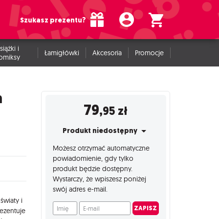
Szukasz prezentu?
siążki i
Łamigłówki
Akcesoria
Promocje
omiksy
n
79
,95
zł
Produkt niedostępny
Możesz otrzymać automatyczne
powiadomienie, gdy tylko
produkt będzie dostępny.
Wystarczy, że wpiszesz poniżej
swój adres e-mail.
światy i
Imię
E-mail
ZAPISZ
ezentuje