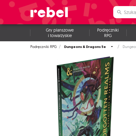
Gry planszowe
Podręczniki
i towarzyskie
RPG
Dungeons & Dragons 5e
Podręczniki RPG
Dungeon