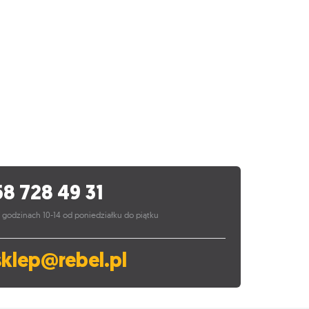
58 728 49 31
 godzinach 10-14 od poniedziałku do piątku
sklep@rebel.pl