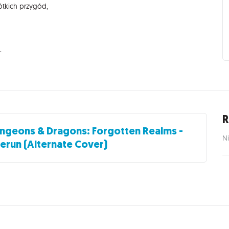
ótkich przygód,
.
R
ngeons & Dragons: Forgotten Realms -
Ni
erun (Alternate Cover)