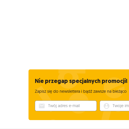
Nie przegap specjalnych promocji!
Zapisz się do newslettera i bądź zawsze na bieżąco
Twój adres e-mail
Twoje imię