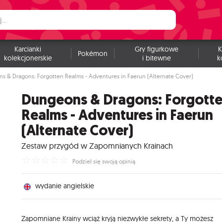
Karcianki
Gry figurkowe
K
Pokémon
kolekcjonerskie
i bitewne
k
s & Dragons: Forgotten Realms - Adventures in Faerun (Alternate Cover)
Dungeons & Dragons: Forgott
Realms - Adventures in Faerun
(Alternate Cover)
Zestaw przygód w Zapomnianych Krainach
☆
☆
☆
☆
☆
Podziel się swoją opinią
wydanie angielskie
Zapomniane Krainy wciąż kryją niezwykłe sekrety, a Ty możesz