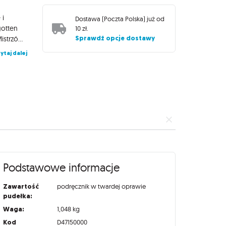
 i
Dostawa (
Poczta Polska
) już od
gotten
10 zł
.
Sprawdź opcje dostawy
Realms - Adventures in Faerun to nie lada gratka dla wszystkich Mistrzów Podziemi. Dzięki niemu zyskasz narzędzia do snucia wyjątkowych opowieści w świecie Zapomnianych Krain. W przewodniku znajdziesz: przygodę wprowadzającą na poziomie 1–3 i 51 krótkich przygód, 5 scenerii kampanii, 39 potworów i złoczyńców, 51 ilustrowanych map, wskazówki dotyczące świata Zapomnianych Krain.
ytaj dalej
Podstawowe informacje
Zawartość
podręcznik w twardej oprawie
pudełka:
Waga:
1,048 kg
Kod
D47150000