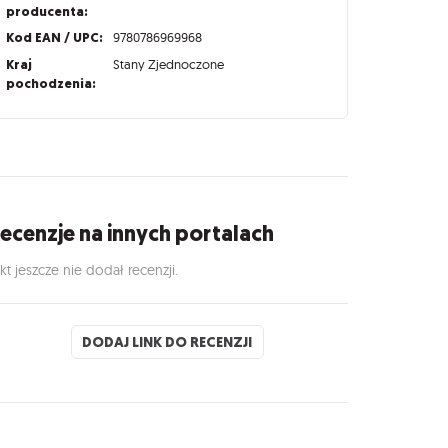
producenta:
Kod EAN / UPC:
9780786969968
Kraj
Stany Zjednoczone
pochodzenia:
ecenzje na innych portalach
kt jeszcze nie dodał recenzji.
DODAJ LINK DO RECENZJI