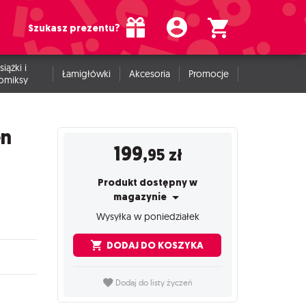
Szukasz prezentu?
siążki i
Łamigłówki
Akcesoria
Promocje
omiksy
en
199
,95
zł
Produkt dostępny w
magazynie
Wysyłka w poniedziałek
DODAJ DO KOSZYKA
Dodaj do listy życzeń