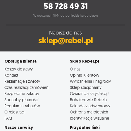
58 728 49 31
W godzinach 10-14 od poniedziałku do piątku
Napisz do nas
sklep@rebel.pl
Obsługa klienta
Sklep Rebel.pl
Koszty dostawy
O nas
Kontakt
Opinie Klientów
Reklamacje i zwroty
Wyróżnienia i nagrody
Czas realizacji zamówień
Sklep stacjonarny
Bezpieczne zakupy
Gwarancja satysfakcji!
Sposoby płatności
Bohaterowie Rebela
Regulamin rabatów
Kalendarz adwentowy
O rejestracji
Ochrona małoletnich
FAQ
Identyfikacja wizualna
Nasze serwisy
Przydatne linki