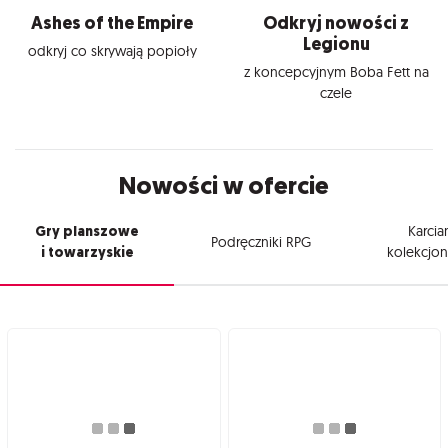
Ashes of the Empire
Odkryj nowości z
Legionu
odkryj co skrywają popioły
z koncepcyjnym Boba Fett na
czele
Nowości w ofercie
Gry planszowe
Karcia
Podręczniki RPG
i towarzyskie
kolekcjon