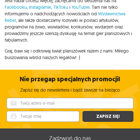
Jeśli nadal chcesz więcej, zachęcamy do śledzenia nas na
Facebooku
,
Instagramie
,
TikToku
i
YouTubie
. Tam nie tylko
informujemy o nadchodzących nowościach od
Wydawnictwa
Rebel
, ale także dostarczamy rozrywki w postaci artykułów,
programów na żywo, wywiadów, konkursów, wydarzeń oraz
prowadzimy jeszcze szerszą dyskusję na temat gier planszowych i
fabularnych.
Graj, baw się i odkrywaj świat planszówek razem z nami. Miłego
buszowania wśród naszych regałów! :)
Nie przegap specjalnych promocji!
Zapisz się do newslettera i bądź zawsze na bieżąco
Twój adres e-mail
Twoje imię
ZAPISZ SIĘ!
Zadzwoń do nas