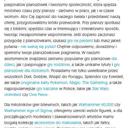
pasjonatów planszówek i tworzymy społeczność, która spędza
mnóstwo czasu przy planszy - zarówno w pracy, jak i w czasie
wolnym. Aby Cię zaprosić do naszego świata i przedstawić naszą
ofertę, przygotowaliśmy krótki przewodnik. Przy planszy spotkasz
się z bliskimi, spędzisz czas w interesujący i interaktywny sposób,
tworząc niezapomniane wspomnienia. Jeśli dopiero zaczynasz
przygodę z planszówkami, szukasz
gry na prezent
lub masz jakieś
pytania -
nie wahaj się pytać
! Chętnie odpowiemy, doradzimy i
spełnimy twoje planszówkowe pragnienia. W naszym
asortymencie znajdziesz zarówno popularne gry planszowe
dla
dzieci
, jak i pasjonujące
gry rodzinne
, a także unikalne tytuły i
gry
planszowe dla dorosłych
. Posiadamy nie tylko uwielbiane przez
wszystkich Dixit, Dobble, Wsiąść do Pociągu, Splendor czy Everdell,
ale także
oryginalne karty Pokemon,
Magic: The Gathering
, a także
najpopularniejsze
gry karciane
w Polsce, takie jak
Star Wars:
Unlimited
czy
One Piece
.
Dla miłośników gier bitewnych, takich jak
Warhammer 40,000
czy
Warhammer Age of Sigmar
, oferujemy szeroki wybór figurek, a dla
początkujących modelarzy i zaawansowanych artystów mamy
bogatą kolekcję
akcesoriów do malowania
, takich jak farby,