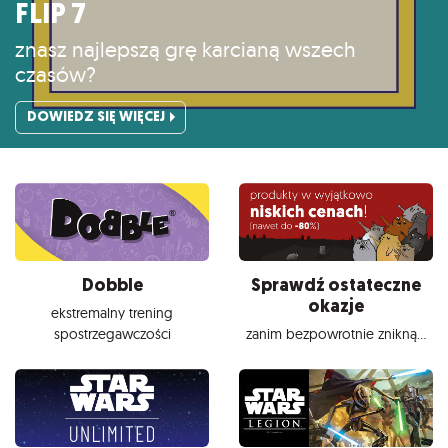
FLIP 7
znasz najlepszą grę karcianą wszech
czasów?
DOWIEDZ SIĘ WIĘCEJ
Dobble
Sprawdź ostateczne
okazje
ekstremalny trening
spostrzegawczości
zanim bezpowrotnie znikną...