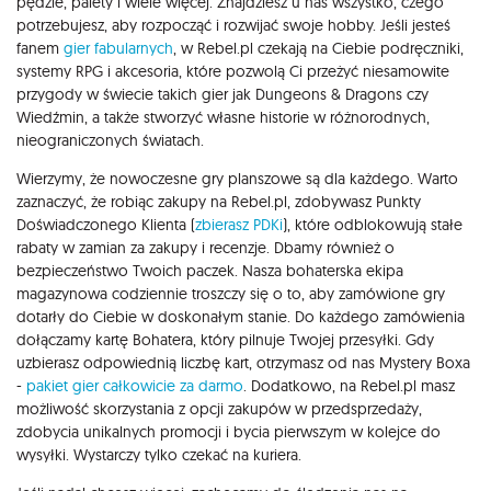
pędzle, palety i wiele więcej. Znajdziesz u nas wszystko, czego
potrzebujesz, aby rozpocząć i rozwijać swoje hobby. Jeśli jesteś
fanem
gier fabularnych
, w Rebel.pl czekają na Ciebie podręczniki,
systemy RPG i akcesoria, które pozwolą Ci przeżyć niesamowite
przygody w świecie takich gier jak Dungeons & Dragons czy
Wiedźmin, a także stworzyć własne historie w różnorodnych,
nieograniczonych światach.
Wierzymy, że nowoczesne gry planszowe są dla każdego. Warto
zaznaczyć, że robiąc zakupy na Rebel.pl, zdobywasz Punkty
Doświadczonego Klienta (
zbierasz PDKi
), które odblokowują stałe
rabaty w zamian za zakupy i recenzje. Dbamy również o
bezpieczeństwo Twoich paczek. Nasza bohaterska ekipa
magazynowa codziennie troszczy się o to, aby zamówione gry
dotarły do Ciebie w doskonałym stanie. Do każdego zamówienia
dołączamy kartę Bohatera, który pilnuje Twojej przesyłki. Gdy
uzbierasz odpowiednią liczbę kart, otrzymasz od nas Mystery Boxa
-
pakiet gier całkowicie za darmo
. Dodatkowo, na Rebel.pl masz
możliwość skorzystania z opcji zakupów w przedsprzedaży,
zdobycia unikalnych promocji i bycia pierwszym w kolejce do
wysyłki. Wystarczy tylko czekać na kuriera.