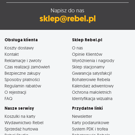
Napisz do nas
sklep@rebel.pl
Obsługa klienta
Sklep Rebel.pl
Koszty dostawy
O nas
Kontakt
Opinie Klientów
Reklamacje i zwroty
Wyróżnienia i nagrody
Czas realizacji zamówień
Sklep stacjonarny
Bezpieczne zakupy
Gwarancja satysfakcji!
Sposoby płatności
Bohaterowie Rebela
Regulamin rabatów
Kalendarz adwentowy
O rejestracji
Ochrona małoletnich
FAQ
Identyfikacja wizualna
Nasze serwisy
Przydatne linki
Koszulki na karty
Newsletter
Wydawnictwo Rebel
Karty podarunkowe
Sprzedaż hurtowa
System PDK i trofea