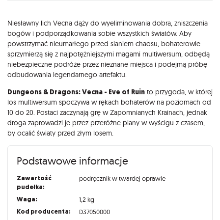
Opis
Niesławny lich Vecna dąży do wyeliminowania dobra, zniszczenia
bogów i podporządkowania sobie wszystkich światów. Aby
powstrzymać nieumarłego przed sianiem chaosu, bohaterowie
sprzymierzą się z najpotężniejszymi magami multiwersum, odbędą
niebezpieczne podróże przez nieznane miejsca i podejmą próbę
odbudowania legendarnego artefaktu.
Dungeons & Dragons: Vecna - Eve of Ruin
to przygoda, w której
los multiwersum spoczywa w rękach bohaterów na poziomach od
10 do 20. Postaci zaczynają grę w Zapomnianych Krainach, jednak
droga zaprowadzi je przez przeróżne plany w wyścigu z czasem,
by ocalić światy przed złym losem.
Podstawowe informacje
Zawartość
podręcznik w twardej oprawie
pudełka:
Waga:
1,2 kg
Kod producenta:
D37050000