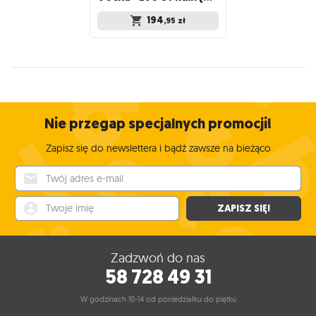
194
,95
zł
Nie przegap specjalnych promocji!
Zapisz się do newslettera i bądź zawsze na bieżąco
Twój adres e-mail
Twoje imię
ZAPISZ SIĘ!
Zadzwoń do nas
58 728 49 31
W godzinach 10-14 od poniedziałku do piątku