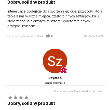
Dobry, solidny produkt
Interesujące podejście do stworzenia epickiej przygody, która
zabiera nas w różne miejsca, często z innych settingów D&D,
które znane są niektórym mistrzom i graczom z innych
przygód. Polecam.
03.09.2024 13:21
Czy recenzja była przydatna?
0
Szymon
Liczba recenzji: 3
Recenzja klienta, który nabył ten produkt
Dobry, solidny produkt