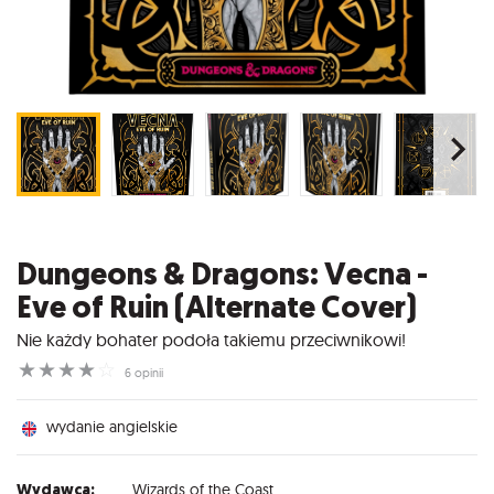
Dungeons & Dragons: Vecna -
Eve of Ruin (Alternate Cover)
Nie każdy bohater podoła takiemu przeciwnikowi!
☆
☆
☆
☆
☆
6 opinii
wydanie angielskie
Wydawca:
Wizards of the Coast