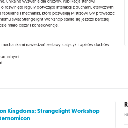
sne, unikalne wyzwania dla drużyny. Publikacja stanowi
o rozwinięte reguły dotyczące interakcji z duchami, eterycznymi
tła fabularne i mechaniki, które pozwalają Mistrzowi Gry prowadzić
i niemu świat Strangelight Workshop stanie się jeszcze bardziej
dzie miało ciężar i konsekwencje.
i mechanikami nawiedzeń zestawy statystyk i opisów duchów
anormalnymi
eń
R
ron Kingdoms: Strangelight Workshop
Ni
ternomicon