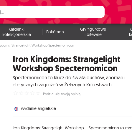
Karcianki
Gry figurkowe
K
Pokémon
kolekcjonerskie
i bitewne
k
ngdoms: Strangelight Workshop Specternomicon
Iron Kingdoms: Strangelight
Workshop Specternomicon
Specternomicon to klucz do świata duchów, anomalii i
eterycznych zagrożeń w Żelaznych Królestwach
☆
☆
☆
☆
☆
Podziel się swoją opinią
wydanie angielskie
Iron Kingdoms: Strangelight Workshop – Specternomicon to mro