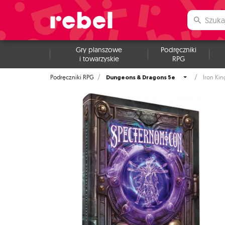
Gry planszowe
Podręczniki
i towarzyskie
RPG
Dungeons & Dragons 5e
Podręczniki RPG
Iron Ki