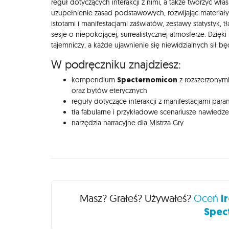
reguł dotyczących interakcji z nimi, a także tworzyć wła
uzupełnienie zasad podstawowych, rozwijając materiały 
istotami i manifestacjami zaświatów, zestawy statystyk, 
sesje o niepokojącej, surrealistycznej atmosferze. Dzięk
tajemniczy, a każde ujawnienie się niewidzialnych sił bę
W podręczniku znajdziesz:
Specternomicon
kompendium
z rozszerzonym
oraz bytów eterycznych
reguły dotyczące interakcji z manifestacjami par
tła fabularne i przykładowe scenariusze nawiedz
narzędzia narracyjne dla Mistrza Gry
Recenzje
Masz? Grałeś? Używałeś?
Oceń
I
Spec