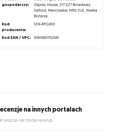
gospodarczy:
Osprey House, 217-227 Broadway,
Salford, Manchester, M50 2UE, Wielka
Brytania
Kod
SFIK-RPG003
producenta:
Kod EAN / UPC:
5061060702681
ecenzje na innych portalach
kt jeszcze nie dodał recenzji.