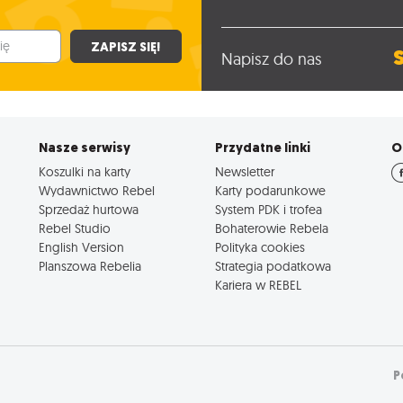
ZAPISZ SIĘ!
Napisz do nas
Nasze serwisy
Przydatne linki
O
Koszulki na karty
Newsletter
Wydawnictwo Rebel
Karty podarunkowe
Sprzedaż hurtowa
System PDK i trofea
Rebel Studio
Bohaterowie Rebela
English Version
Polityka cookies
Planszowa Rebelia
Strategia podatkowa
Kariera w REBEL
P