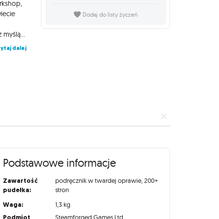
rkshop,
iecie
Dodaj do listy życzeń
nawiedzeniach i eterycznych zagrożeniach został przygotowany z myślą o Mistrzach Gry i badaczach zjawisk, którzy chcą wzbogacić swoje kampanie o jeszcze więcej tajemnic, niewytłumaczalnych wydarzeń i przerażających inspiracji. Specternomicon to narzędzie, które pozwala wprowadzić do gry bogactwo duchów, anomalii, koszmarnych bytów i reguł dotyczących interakcji z nimi, a także tworzyć własne, unikalne wyzwania dla drużyny. Publikacja stanowi uzupełnienie zasad podstawowych, rozwijając materiały o rozwinięte reguły dotyczące interakcji z duchami, eterycznymi istotami i manifestacjami zaświatów, zestawy statystyk, tła fabularne i mechaniki, które pozwalają Mistrzowi Gry prowadzić sesje o niepokojącej, surrealistycznej atmosferze. Dzięki niemu świat Strangelight Workshop stanie się jeszcze bardziej tajemniczy, a każde ujawnienie się niewidzialnych sił będzie miało ciężar i konsekwencje. W podręczniku znajdziesz: kompendium Specternomicon z rozszerzonymi mechanikami nawiedzeń zestawy statystyk i opisów duchów oraz bytów eterycznych reguły dotyczące interakcji z manifestacjami paranormalnymi tła fabularne i przykładowe scenariusze nawiedzeń narzędzia narracyjne dla Mistrza Gry
ytaj dalej
Podstawowe informacje
Zawartość
podręcznik w twardej oprawie, 200+
pudełka:
stron
Waga:
1,3 kg
Podmiot
Steamforged Games Ltd