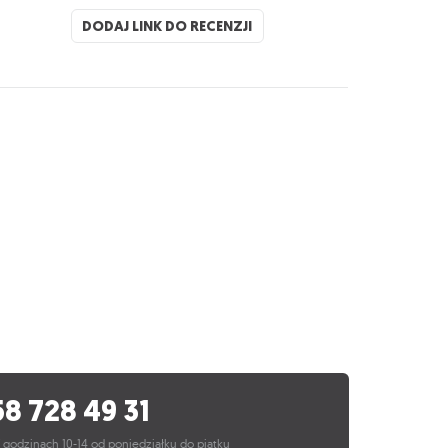
DODAJ LINK DO RECENZJI
58 728 49 31
 godzinach 10-14 od poniedziałku do piątku