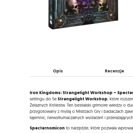
Opis
Recenzje
Opis
Iron Kingdoms: Strangelight Workshop – Spect
Strangelight Workshop
settingu do 5e
, które rozs
Żelaznych Królestw. Ten bestialski grimoire wiedzy o d
przygotowany z myślą o Mistrzach Gry i badaczach zjaw
tajemnic, niewytłumaczalnych wydarzeń i przerażających i
Specternomicon
to narzędzie, które pozwala wprow