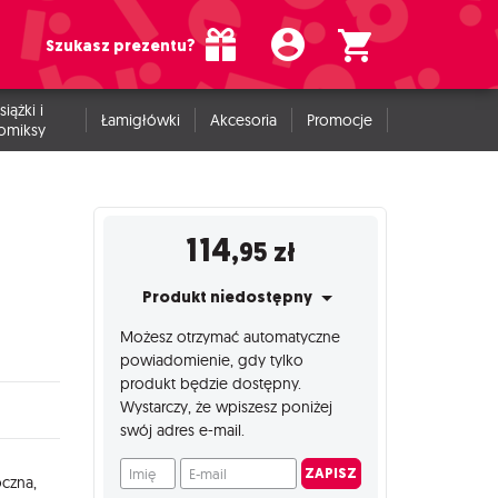
Szukasz prezentu?
siążki i
Łamigłówki
Akcesoria
Promocje
omiksy
114
,95
zł
Produkt niedostępny
Możesz otrzymać automatyczne
powiadomienie, gdy tylko
produkt będzie dostępny.
Wystarczy, że wpiszesz poniżej
swój adres e-mail.
Imię
E-mail
ZAPISZ
czna,