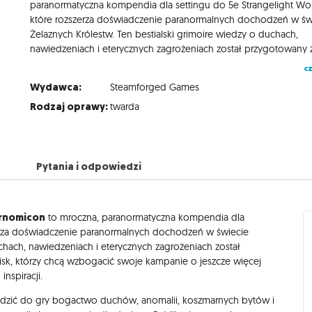
paranormatyczna kompendia dla settingu do 5e Strangelight Wo
które rozszerza doświadczenie paranormalnych dochodzeń w św
Żelaznych Królestw. Ten bestialski grimoire wiedzy o duchach,
cz
Wydawca:
Steamforged Games
Rodzaj oprawy:
twarda
Pytania i odpowiedzi
ernomicon
to mroczna, paranormatyczna kompendia dla
zerza doświadczenie paranormalnych dochodzeń w świecie
uchach, nawiedzeniach i eterycznych zagrożeniach został
isk, którzy chcą wzbogacić swoje kampanie o jeszcze więcej
nspiracji.
adzić do gry bogactwo duchów, anomalii, koszmarnych bytów i