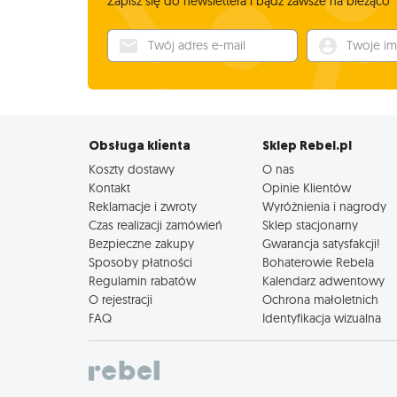
Zapisz się do newslettera i bądź zawsze na bieżąco
Twój adres e-mail
Twoje imię
Obsługa klienta
Sklep Rebel.pl
Koszty dostawy
O nas
Kontakt
Opinie Klientów
Reklamacje i zwroty
Wyróżnienia i nagrody
Czas realizacji zamówień
Sklep stacjonarny
Bezpieczne zakupy
Gwarancja satysfakcji!
Sposoby płatności
Bohaterowie Rebela
Regulamin rabatów
Kalendarz adwentowy
O rejestracji
Ochrona małoletnich
FAQ
Identyfikacja wizualna