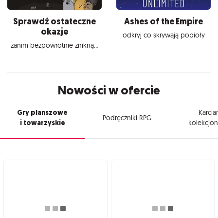
Sprawdź ostateczne
Ashes of the Empire
okazje
odkryj co skrywają popioły
zanim bezpowrotnie znikną...
Nowości w ofercie
Gry planszowe
Karcia
Podręczniki RPG
i towarzyskie
kolekcjon