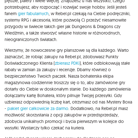
pędzle, palety i wiele więcej. Znajdziesz u nas wszystko, czego
potrzebujesz, aby rozpocząć i rozwijać swoje hobby. Jeśli jesteś
fanem
gier fabularnych
, w Rebel.pl czekają na Ciebie podręczniki,
systemy RPG i akcesoria, które pozwolą Ci przeżyć niesamowite
przygody w świecie takich gier jak Dungeons & Dragons czy
Wiedźmin, a także stworzyć własne historie w różnorodnych,
nieograniczonych światach.
Wierzymy, że nowoczesne gry planszowe są dla każdego. Warto
zaznaczyć, że robiąc zakupy na Rebel.pl, zdobywasz Punkty
Doświadczonego Klienta (
zbierasz PDKi
), które odblokowują stałe
rabaty w zamian za zakupy i recenzje. Dbamy również o
bezpieczeństwo Twoich paczek. Nasza bohaterska ekipa
magazynowa codziennie troszczy się o to, aby zamówione gry
dotarły do Ciebie w doskonałym stanie. Do każdego zamówienia
dołączamy kartę Bohatera, który pilnuje Twojej przesyłki. Gdy
uzbierasz odpowiednią liczbę kart, otrzymasz od nas Mystery Boxa
-
pakiet gier całkowicie za darmo
. Dodatkowo, na Rebel.pl masz
możliwość skorzystania z opcji zakupów w przedsprzedaży,
zdobycia unikalnych promocji i bycia pierwszym w kolejce do
wysyłki. Wystarczy tylko czekać na kuriera.