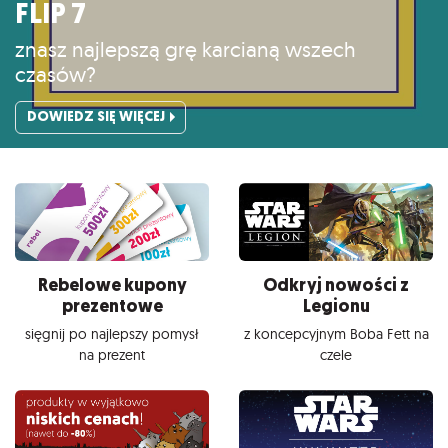
FLIP 7
znasz najlepszą grę karcianą wszech
czasów?
DOWIEDZ SIĘ WIĘCEJ
Rebelowe kupony
Odkryj nowości z
prezentowe
Legionu
sięgnij po najlepszy pomysł
z koncepcyjnym Boba Fett na
na prezent
czele