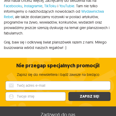
Jeśli nadal chcesz więcej, zachęcamy do śledzenia nas na
Facebooku
,
Instagramie
,
TikToku
i
YouTubie
. Tam nie tylko
informujemy o nadchodzących nowościach od
Wydawnictwa
Rebel
, ale także dostarczamy rozrywki w postaci artykułów,
programów na żywo, wywiadów, konkursów, wydarzeń oraz
prowadzimy jeszcze szerszą dyskusję na temat gier planszowych i
fabularnych.
Graj, baw się i odkrywaj świat planszówek razem z nami. Miłego
buszowania wśród naszych regałów! :)
Nie przegap specjalnych promocji!
Zapisz się do newslettera i bądź zawsze na bieżąco
Twój adres e-mail
Twoje imię
ZAPISZ SIĘ!
Zadzwoń do nas