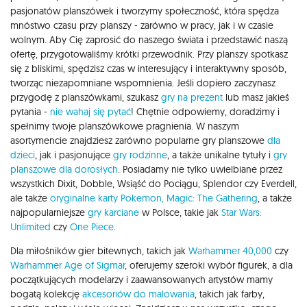
pasjonatów planszówek i tworzymy społeczność, która spędza
mnóstwo czasu przy planszy - zarówno w pracy, jak i w czasie
wolnym. Aby Cię zaprosić do naszego świata i przedstawić naszą
ofertę, przygotowaliśmy krótki przewodnik. Przy planszy spotkasz
się z bliskimi, spędzisz czas w interesujący i interaktywny sposób,
tworząc niezapomniane wspomnienia. Jeśli dopiero zaczynasz
przygodę z planszówkami, szukasz
gry na prezent
lub masz jakieś
pytania -
nie wahaj się pytać
! Chętnie odpowiemy, doradzimy i
spełnimy twoje planszówkowe pragnienia. W naszym
asortymencie znajdziesz zarówno popularne gry planszowe
dla
dzieci
, jak i pasjonujące
gry rodzinne
, a także unikalne tytuły i
gry
planszowe dla dorosłych
. Posiadamy nie tylko uwielbiane przez
wszystkich Dixit, Dobble, Wsiąść do Pociągu, Splendor czy Everdell,
ale także
oryginalne karty Pokemon,
Magic: The Gathering
, a także
najpopularniejsze
gry karciane
w Polsce, takie jak
Star Wars:
Unlimited
czy
One Piece
.
Dla miłośników gier bitewnych, takich jak
Warhammer 40,000
czy
Warhammer Age of Sigmar
, oferujemy szeroki wybór figurek, a dla
początkujących modelarzy i zaawansowanych artystów mamy
bogatą kolekcję
akcesoriów do malowania
, takich jak farby,