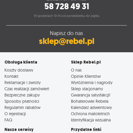
58 728 49 31
W godzinach 10-14 od poniedziałku do piątku
Napisz do nas
sklep@rebel.pl
Obsługa klienta
Sklep Rebel.pl
Koszty dostawy
O nas
Kontakt
Opinie Klientów
Reklamacje i zwroty
Wyróżnienia i nagrody
Czas realizacji zamówień
Sklep stacjonarny
Bezpieczne zakupy
Gwarancja satysfakcji!
Sposoby płatności
Bohaterowie Rebela
Regulamin rabatów
Kalendarz adwentowy
O rejestracji
Ochrona małoletnich
FAQ
Identyfikacja wizualna
Nasze serwisy
Przydatne linki