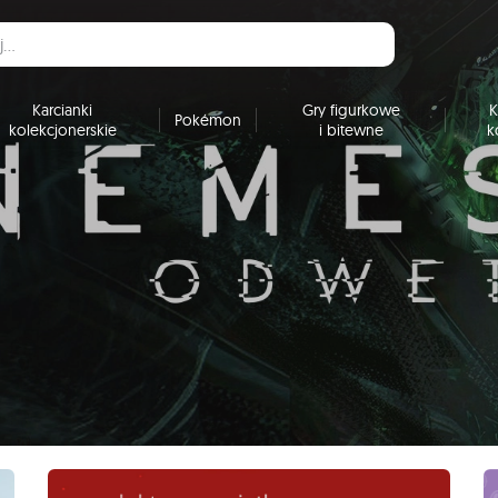
Karcianki
Gry figurkowe
K
Pokémon
kolekcjonerskie
i bitewne
k