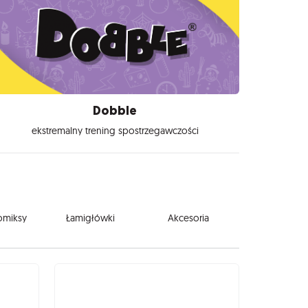
Dobble
ekstremalny trening spostrzegawczości
komiksy
Łamigłówki
Akcesoria