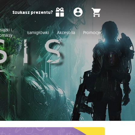
Szukasz prezentu?
siążki i
Łamigłówki
Akcesoria
Promocje
omiksy