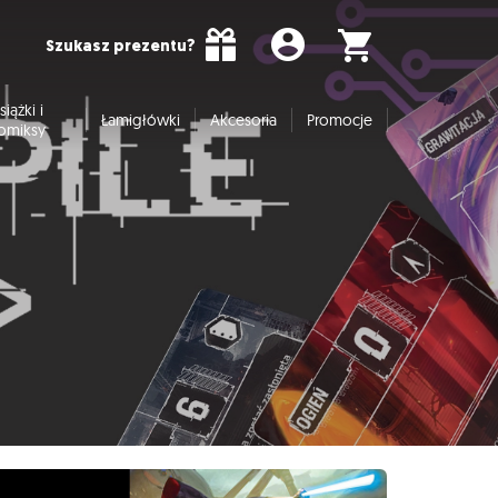
Szukasz prezentu?
siążki i
Łamigłówki
Akcesoria
Promocje
omiksy