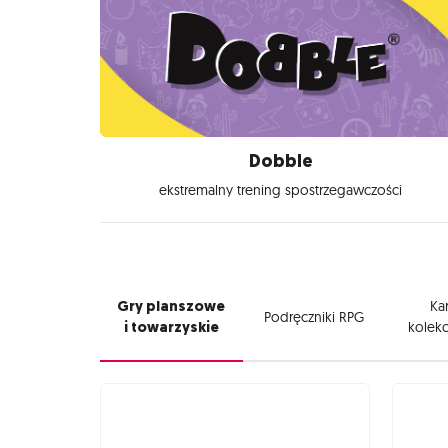
Dobble
ekstremalny trening spostrzegawczości
Gry planszowe
Kar
Podręczniki RPG
i towarzyskie
kolekc