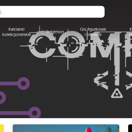
Karcianki
Gry figurkowe
K
Pokémon
kolekcjonerskie
i bitewne
k