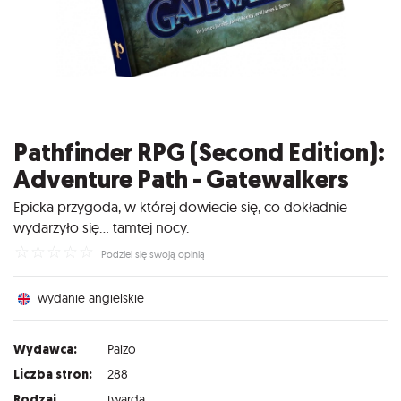
Pathfinder RPG (Second Edition):
Adventure Path - Gatewalkers
Epicka przygoda, w której dowiecie się, co dokładnie
wydarzyło się... tamtej nocy.
☆
☆
☆
☆
☆
Podziel się swoją opinią
wydanie angielskie
Wydawca:
Paizo
Liczba stron:
288
Rodzaj
twarda