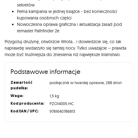
sekretów
Pełna kampania w jednej książce - bez konieczności
kupowania osobnych części
Nowoczesna oprawa graficzna i aktualizacja zasad pod
remaster Pathfinder 2e
Przygotuj drużynę, otwórzcie Wrota… i dowiedzcie się, co tak
naprawdę wydarzyło się tamtej nocy. Tylko uważajcie – prawda
może być trudniejsza do zniesienia niż największe kłamstwo.
Podstawowe informacje
Zawartość
podręcznik w twardej oprawie, 288 stron
pudełka:
Waga:
1,5 kg
Kod producenta:
PZO14005-HC
Kod EAN / UPC:
9781640786813