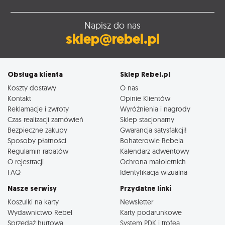
Napisz do nas
sklep@rebel.pl
Obsługa klienta
Sklep Rebel.pl
Koszty dostawy
O nas
Kontakt
Opinie Klientów
Reklamacje i zwroty
Wyróżnienia i nagrody
Czas realizacji zamówień
Sklep stacjonarny
Bezpieczne zakupy
Gwarancja satysfakcji!
Sposoby płatności
Bohaterowie Rebela
Regulamin rabatów
Kalendarz adwentowy
O rejestracji
Ochrona małoletnich
FAQ
Identyfikacja wizualna
Nasze serwisy
Przydatne linki
Koszulki na karty
Newsletter
Wydawnictwo Rebel
Karty podarunkowe
Sprzedaż hurtowa
System PDK i trofea