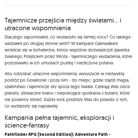
Opis
Tajemnicze przejścia między światami… i
utracone wspomnienia
Dlaczego zapomniałeś, co wydarzyło się tamtej nocy? Co takiego
widziałeś po drugiej stronie wrót? W kampanii Gatewalkers
wcielicie się w bohaterów, którzy wspólnie doświadczyli zjawiska
zwanego Przejściem przez Wrota - tajemniczego wydarzenia, które
pozostawiło w ich umysłach pustkę i niezliczone pytania.
Aby odzyskać utracone wspomnienia, wyruszycie w niezwykłą
podróż po Golarionie i poza nim - do miejsc, gdzie rządzi magia,
szaleństwo i tajemnicze siły spoza tego świata. Czekają Was obce
planety, dziwaczne krainy i niepokojące spotkania z bytami, które
nie powinny istnieć. Każdy krok przybliży Was do prawdy o tym,
co wydarzyło się naprawdę.
Kampania pełna tajemnic, eksploracji i
science-fantasy
Pathfinder RPG (Second Edition): Adventure Path -