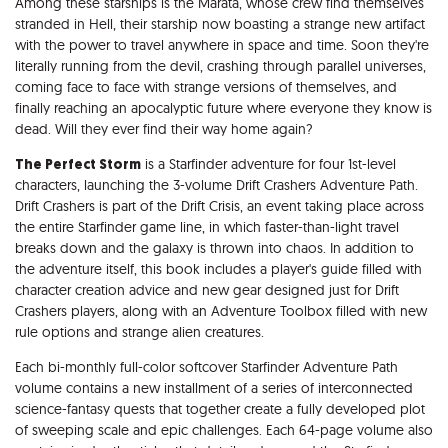
Among these starships is the Marata, whose crew find themselves
stranded in Hell, their starship now boasting a strange new artifact
with the power to travel anywhere in space and time. Soon they're
literally running from the devil, crashing through parallel universes,
coming face to face with strange versions of themselves, and
finally reaching an apocalyptic future where everyone they know is
dead. Will they ever find their way home again?
The Perfect Storm
is a Starfinder adventure for four 1st-level
characters, launching the 3-volume Drift Crashers Adventure Path.
Drift Crashers is part of the Drift Crisis, an event taking place across
the entire Starfinder game line, in which faster-than-light travel
breaks down and the galaxy is thrown into chaos. In addition to
the adventure itself, this book includes a player's guide filled with
character creation advice and new gear designed just for Drift
Crashers players, along with an Adventure Toolbox filled with new
rule options and strange alien creatures.
Each bi-monthly full-color softcover Starfinder Adventure Path
volume contains a new installment of a series of interconnected
science-fantasy quests that together create a fully developed plot
of sweeping scale and epic challenges. Each 64-page volume also