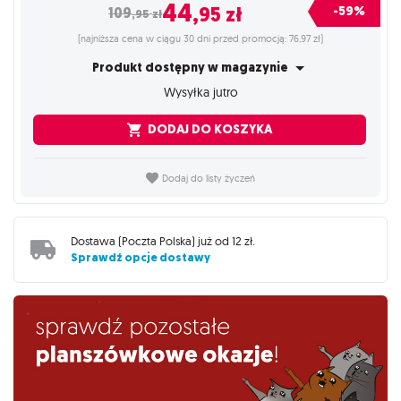
44
,95
zł
-59%
109
,95
zł
(najniższa cena w ciągu 30 dni przed promocją: 76,97 zł)
Produkt dostępny w magazynie
Wysyłka jutro
DODAJ DO KOSZYKA
Dodaj do listy życzeń
Dostawa (
Poczta Polska
) już od
12 zł
.
Sprawdź opcje dostawy