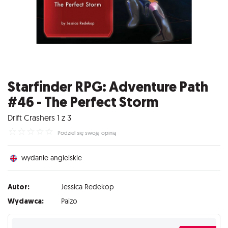
Starfinder RPG: Adventure Path
#46 - The Perfect Storm
Drift Crashers 1 z 3
☆
☆
☆
☆
☆
Podziel się swoją opinią
wydanie angielskie
Autor:
Jessica Redekop
Wydawca:
Paizo