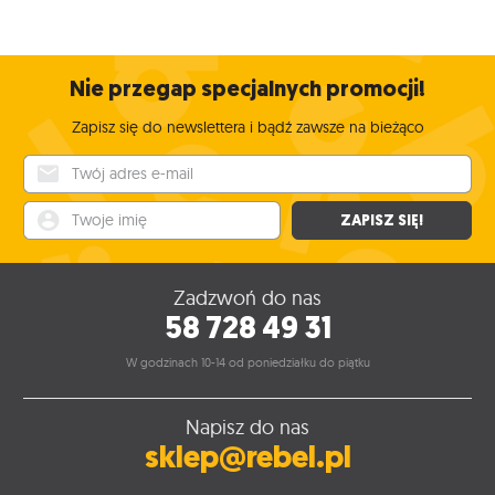
Nie przegap specjalnych promocji!
Zapisz się do newslettera i bądź zawsze na bieżąco
Twój adres e-mail
Twoje imię
ZAPISZ SIĘ!
Zadzwoń do nas
58 728 49 31
W godzinach 10-14 od poniedziałku do piątku
Napisz do nas
sklep@rebel.pl