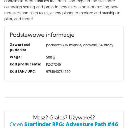
contains in-depth articles that detail and expand the Starfinder
campaign setting and provide new rules, a host of exciting new
monsters and alien races, a new planet to explore and starship to
pilot, and more!
Podstawowe informacje
Zawartość
podręcznik w miękkiej oprawie, 64 strony
pudełka:
Waga:
500 g
Kod producenta:
PZO7246
Kod EAN / UPC:
9781640784260
Recenzje
Masz? Grałeś? Używałeś?
Starfinder RPG: Adventure Path #46
Oceń