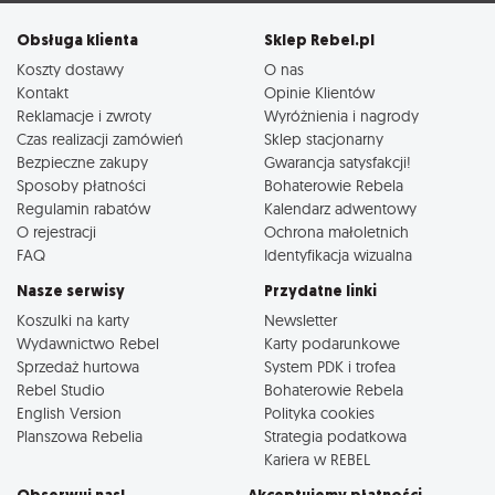
Obsługa klienta
Sklep Rebel.pl
Koszty dostawy
O nas
Kontakt
Opinie Klientów
Reklamacje i zwroty
Wyróżnienia i nagrody
Czas realizacji zamówień
Sklep stacjonarny
Bezpieczne zakupy
Gwarancja satysfakcji!
Sposoby płatności
Bohaterowie Rebela
Regulamin rabatów
Kalendarz adwentowy
O rejestracji
Ochrona małoletnich
FAQ
Identyfikacja wizualna
Nasze serwisy
Przydatne linki
Koszulki na karty
Newsletter
Wydawnictwo Rebel
Karty podarunkowe
Sprzedaż hurtowa
System PDK i trofea
Rebel Studio
Bohaterowie Rebela
English Version
Polityka cookies
Planszowa Rebelia
Strategia podatkowa
Kariera w REBEL