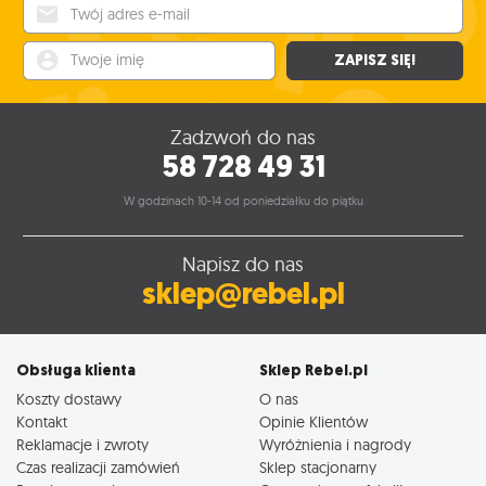
Twój adres e-mail
Twoje imię
ZAPISZ SIĘ!
Zadzwoń do nas
58 728 49 31
W godzinach 10-14 od poniedziałku do piątku
Napisz do nas
sklep@rebel.pl
Obsługa klienta
Sklep Rebel.pl
Koszty dostawy
O nas
Kontakt
Opinie Klientów
Reklamacje i zwroty
Wyróżnienia i nagrody
Czas realizacji zamówień
Sklep stacjonarny