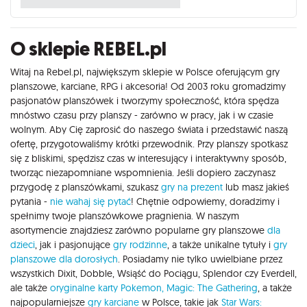
O sklepie REBEL.pl
Witaj na Rebel.pl, największym sklepie w Polsce oferującym gry
planszowe, karciane, RPG i akcesoria! Od 2003 roku gromadzimy
pasjonatów planszówek i tworzymy społeczność, która spędza
mnóstwo czasu przy planszy - zarówno w pracy, jak i w czasie
wolnym. Aby Cię zaprosić do naszego świata i przedstawić naszą
ofertę, przygotowaliśmy krótki przewodnik. Przy planszy spotkasz
się z bliskimi, spędzisz czas w interesujący i interaktywny sposób,
tworząc niezapomniane wspomnienia. Jeśli dopiero zaczynasz
przygodę z planszówkami, szukasz
gry na prezent
lub masz jakieś
pytania -
nie wahaj się pytać
! Chętnie odpowiemy, doradzimy i
spełnimy twoje planszówkowe pragnienia. W naszym
asortymencie znajdziesz zarówno popularne gry planszowe
dla
dzieci
, jak i pasjonujące
gry rodzinne
, a także unikalne tytuły i
gry
planszowe dla dorosłych
. Posiadamy nie tylko uwielbiane przez
wszystkich Dixit, Dobble, Wsiąść do Pociągu, Splendor czy Everdell,
ale także
oryginalne karty Pokemon,
Magic: The Gathering
, a także
najpopularniejsze
gry karciane
w Polsce, takie jak
Star Wars: