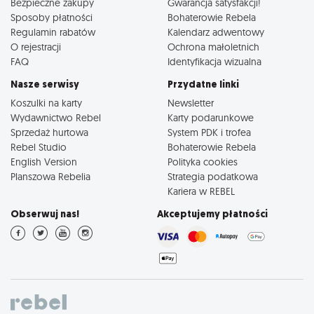
Bezpieczne zakupy
Gwarancja satysfakcji!
Sposoby płatności
Bohaterowie Rebela
Regulamin rabatów
Kalendarz adwentowy
O rejestracji
Ochrona małoletnich
FAQ
Identyfikacja wizualna
Nasze serwisy
Przydatne linki
Koszulki na karty
Newsletter
Wydawnictwo Rebel
Karty podarunkowe
Sprzedaż hurtowa
System PDK i trofea
Rebel Studio
Bohaterowie Rebela
English Version
Polityka cookies
Planszowa Rebelia
Strategia podatkowa
Kariera w REBEL
Obserwuj nas!
Akceptujemy płatności