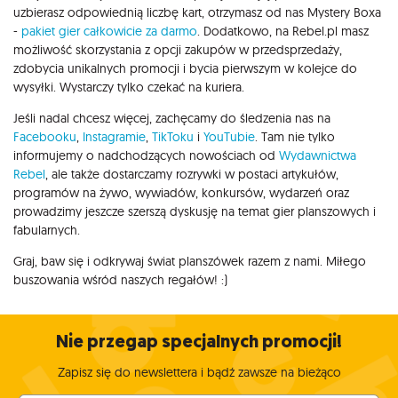
uzbierasz odpowiednią liczbę kart, otrzymasz od nas Mystery Boxa
-
pakiet gier całkowicie za darmo
. Dodatkowo, na Rebel.pl masz
możliwość skorzystania z opcji zakupów w przedsprzedaży,
zdobycia unikalnych promocji i bycia pierwszym w kolejce do
wysyłki. Wystarczy tylko czekać na kuriera.
Jeśli nadal chcesz więcej, zachęcamy do śledzenia nas na
Facebooku
,
Instagramie
,
TikToku
i
YouTubie
. Tam nie tylko
informujemy o nadchodzących nowościach od
Wydawnictwa
Rebel
, ale także dostarczamy rozrywki w postaci artykułów,
programów na żywo, wywiadów, konkursów, wydarzeń oraz
prowadzimy jeszcze szerszą dyskusję na temat gier planszowych i
fabularnych.
Graj, baw się i odkrywaj świat planszówek razem z nami. Miłego
buszowania wśród naszych regałów! :)
Nie przegap specjalnych promocji!
Zapisz się do newslettera i bądź zawsze na bieżąco