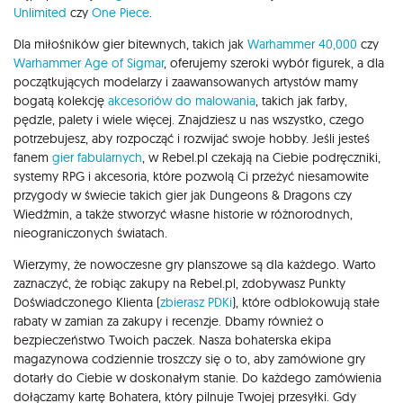
Unlimited
czy
One Piece
.
Dla miłośników gier bitewnych, takich jak
Warhammer 40,000
czy
Warhammer Age of Sigmar
, oferujemy szeroki wybór figurek, a dla
początkujących modelarzy i zaawansowanych artystów mamy
bogatą kolekcję
akcesoriów do malowania
, takich jak farby,
pędzle, palety i wiele więcej. Znajdziesz u nas wszystko, czego
potrzebujesz, aby rozpocząć i rozwijać swoje hobby. Jeśli jesteś
fanem
gier fabularnych
, w Rebel.pl czekają na Ciebie podręczniki,
systemy RPG i akcesoria, które pozwolą Ci przeżyć niesamowite
przygody w świecie takich gier jak Dungeons & Dragons czy
Wiedźmin, a także stworzyć własne historie w różnorodnych,
nieograniczonych światach.
Wierzymy, że nowoczesne gry planszowe są dla każdego. Warto
zaznaczyć, że robiąc zakupy na Rebel.pl, zdobywasz Punkty
Doświadczonego Klienta (
zbierasz PDKi
), które odblokowują stałe
rabaty w zamian za zakupy i recenzje. Dbamy również o
bezpieczeństwo Twoich paczek. Nasza bohaterska ekipa
magazynowa codziennie troszczy się o to, aby zamówione gry
dotarły do Ciebie w doskonałym stanie. Do każdego zamówienia
dołączamy kartę Bohatera, który pilnuje Twojej przesyłki. Gdy