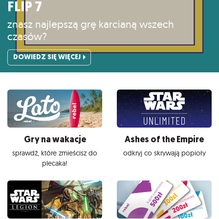
FLIP 7
znasz najlepszą grę karcianą wszech
czasów?
DOWIEDZ SIĘ WIĘCEJ
Gry na wakacje
Ashes of the Empire
sprawdź, które zmieścisz do
odkryj co skrywają popioły
plecaka!