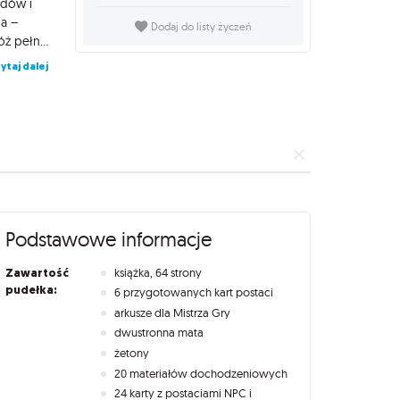
idów i
da –
Dodaj do listy życzeń
Twoje postacie zostają wciągnięte w porywającą, fabularną podróż pełną zwrotów akcji, sprytnych przeciwników i nieoczywistych zagadek. Czy znajdziesz mordercę... zanim on znajdzie Ciebie? Murder in Metal City to luksusowy zestaw wprowadzający do drugiej edycji Starfinder RPG. Świetnie sprawdzi się zarówno dla nowych graczy, jak i doświadczonych fanów systemu, oferując gotowe postacie, wielowymiarowy świat i mnóstwo narzędzi, a przede wszystkim - niezapomnianą przygodę!
ytaj dalej
Podstawowe informacje
Zawartość
książka, 64 strony
pudełka:
6 przygotowanych kart postaci
arkusze dla Mistrza Gry
dwustronna mata
żetony
20 materiałów dochodzeniowych
24 karty z postaciami NPC i