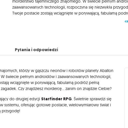
morderstwo tajemniczego znajomego. W świecie pełnym andro
zaawansowanych technologii, rozpoczyna się niezwykła przygo
cz
Pytania i odpowiedzi
ieznajomych, którzy w gąszczu neonów i robotów planety Aballon
 W świecie pełnym androidów i zaawansowanych technologii,
stają wciągnięte w porywającą, fabularną podróż pełną
 zagadek. Czy znajdziesz mordercę... zanim on znajdzie Ciebie?
Starfinder RPG
jący do drugiej edycji
. Świetnie sprawdzi się
w systemu, oferując gotowe postacie, wielowymiarowy świat i
ą przygodę!