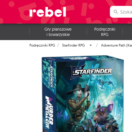
Gry planszowe
Podręczniki
i towarzyskie
RPG
Podręczniki RPG
Starfinder RPG
Adventure Path (Ka