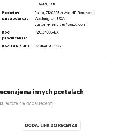
sprzętem
Podmiot
Paizo, 7120 185th Ave NE, Redmond,
gospodarczy:
Washington, USA,
customer.service@paizo.com
Kod
PZO24005-BX
producenta:
Kod EAN / UPC:
9781640786905
ecenzje na innych portalach
kt jeszcze nie dodał recenzji.
DODAJ LINK DO RECENZJI