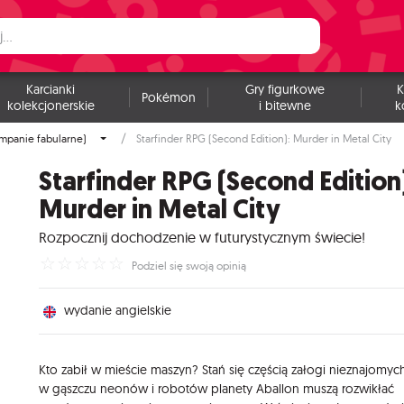
Karcianki
Gry figurkowe
K
Pokémon
kolekcjonerskie
i bitewne
k
mpanie fabularne)
Starfinder RPG (Second Edition): Murder in Metal City
Starfinder RPG (Second Edition
Murder in Metal City
Rozpocznij dochodzenie w futurystycznym świecie!
☆
☆
☆
☆
☆
Podziel się swoją opinią
wydanie angielskie
Kto zabił w mieście maszyn? Stań się częścią załogi nieznajomych
w gąszczu neonów i robotów planety Aballon muszą rozwikłać