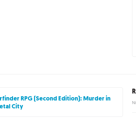
R
rfinder RPG (Second Edition): Murder in
Ni
tal City