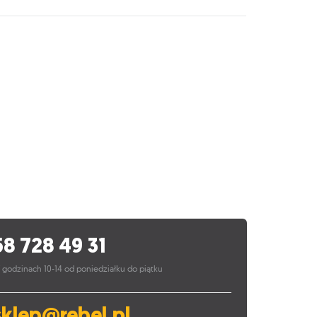
58 728 49 31
 godzinach 10-14 od poniedziałku do piątku
sklep@rebel.pl