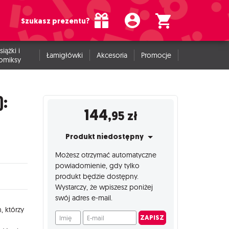
Szukasz prezentu?
siążki i
Łamigłówki
Akcesoria
Promocje
omiksy
):
144
,95
zł
Produkt niedostępny
Możesz otrzymać automatyczne
powiadomienie, gdy tylko
produkt będzie dostępny.
Wystarczy, że wpiszesz poniżej
swój adres e-mail.
, którzy
Imię
E-mail
ZAPISZ