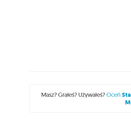
Recenzje
Masz? Grałeś? Używałeś?
Oceń
Sta
Me