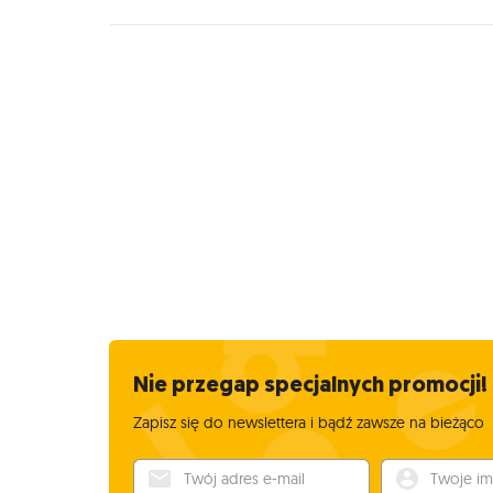
Nie przegap specjalnych promocji!
Zapisz się do newslettera i bądź zawsze na bieżąco
Twój adres e-mail
Twoje imię