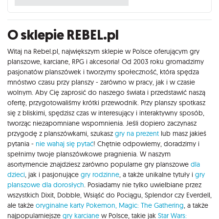
O sklepie REBEL.pl
Witaj na Rebel.pl, największym sklepie w Polsce oferującym gry
planszowe, karciane, RPG i akcesoria! Od 2003 roku gromadzimy
pasjonatów planszówek i tworzymy społeczność, która spędza
mnóstwo czasu przy planszy - zarówno w pracy, jak i w czasie
wolnym. Aby Cię zaprosić do naszego świata i przedstawić naszą
ofertę, przygotowaliśmy krótki przewodnik. Przy planszy spotkasz
się z bliskimi, spędzisz czas w interesujący i interaktywny sposób,
tworząc niezapomniane wspomnienia. Jeśli dopiero zaczynasz
przygodę z planszówkami, szukasz
gry na prezent
lub masz jakieś
pytania -
nie wahaj się pytać
! Chętnie odpowiemy, doradzimy i
spełnimy twoje planszówkowe pragnienia. W naszym
asortymencie znajdziesz zarówno popularne gry planszowe
dla
dzieci
, jak i pasjonujące
gry rodzinne
, a także unikalne tytuły i
gry
planszowe dla dorosłych
. Posiadamy nie tylko uwielbiane przez
wszystkich Dixit, Dobble, Wsiąść do Pociągu, Splendor czy Everdell,
ale także
oryginalne karty Pokemon,
Magic: The Gathering
, a także
najpopularniejsze
gry karciane
w Polsce, takie jak
Star Wars: