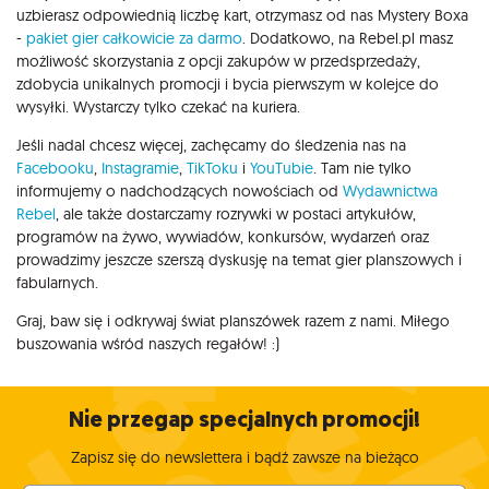
uzbierasz odpowiednią liczbę kart, otrzymasz od nas Mystery Boxa
-
pakiet gier całkowicie za darmo
. Dodatkowo, na Rebel.pl masz
możliwość skorzystania z opcji zakupów w przedsprzedaży,
zdobycia unikalnych promocji i bycia pierwszym w kolejce do
wysyłki. Wystarczy tylko czekać na kuriera.
Jeśli nadal chcesz więcej, zachęcamy do śledzenia nas na
Facebooku
,
Instagramie
,
TikToku
i
YouTubie
. Tam nie tylko
informujemy o nadchodzących nowościach od
Wydawnictwa
Rebel
, ale także dostarczamy rozrywki w postaci artykułów,
programów na żywo, wywiadów, konkursów, wydarzeń oraz
prowadzimy jeszcze szerszą dyskusję na temat gier planszowych i
fabularnych.
Graj, baw się i odkrywaj świat planszówek razem z nami. Miłego
buszowania wśród naszych regałów! :)
Nie przegap specjalnych promocji!
Zapisz się do newslettera i bądź zawsze na bieżąco