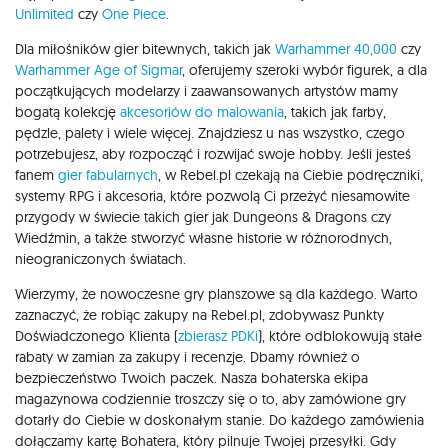
Unlimited
czy
One Piece
.
Dla miłośników gier bitewnych, takich jak
Warhammer 40,000
czy
Warhammer Age of Sigmar
, oferujemy szeroki wybór figurek, a dla
początkujących modelarzy i zaawansowanych artystów mamy
bogatą kolekcję
akcesoriów do malowania
, takich jak farby,
pędzle, palety i wiele więcej. Znajdziesz u nas wszystko, czego
potrzebujesz, aby rozpocząć i rozwijać swoje hobby. Jeśli jesteś
fanem
gier fabularnych
, w Rebel.pl czekają na Ciebie podręczniki,
systemy RPG i akcesoria, które pozwolą Ci przeżyć niesamowite
przygody w świecie takich gier jak Dungeons & Dragons czy
Wiedźmin, a także stworzyć własne historie w różnorodnych,
nieograniczonych światach.
Wierzymy, że nowoczesne gry planszowe są dla każdego. Warto
zaznaczyć, że robiąc zakupy na Rebel.pl, zdobywasz Punkty
Doświadczonego Klienta (
zbierasz PDKi
), które odblokowują stałe
rabaty w zamian za zakupy i recenzje. Dbamy również o
bezpieczeństwo Twoich paczek. Nasza bohaterska ekipa
magazynowa codziennie troszczy się o to, aby zamówione gry
dotarły do Ciebie w doskonałym stanie. Do każdego zamówienia
dołączamy kartę Bohatera, który pilnuje Twojej przesyłki. Gdy