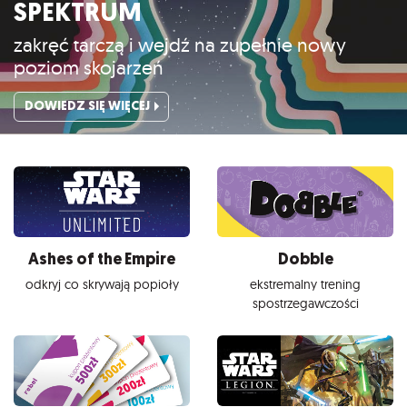
SPEKTRUM
zakręć tarczą i wejdź na zupełnie nowy
poziom skojarzeń
DOWIEDZ SIĘ WIĘCEJ
Ashes of the Empire
Dobble
odkryj co skrywają popioły
ekstremalny trening
spostrzegawczości