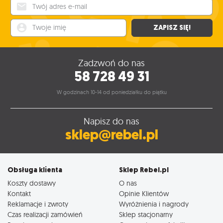
Twój adres e-mail
Twoje imię
ZAPISZ SIĘ!
Zadzwoń do nas
58 728 49 31
W godzinach 10-14 od poniedziałku do piątku
Napisz do nas
sklep@rebel.pl
Obsługa klienta
Sklep Rebel.pl
Koszty dostawy
O nas
Kontakt
Opinie Klientów
Reklamacje i zwroty
Wyróżnienia i nagrody
Czas realizacji zamówień
Sklep stacjonarny