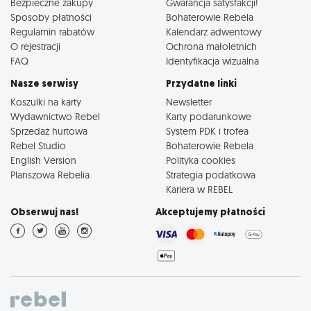
Bezpieczne zakupy
Gwarancja satysfakcji!
Sposoby płatności
Bohaterowie Rebela
Regulamin rabatów
Kalendarz adwentowy
O rejestracji
Ochrona małoletnich
FAQ
Identyfikacja wizualna
Nasze serwisy
Przydatne linki
Koszulki na karty
Newsletter
Wydawnictwo Rebel
Karty podarunkowe
Sprzedaż hurtowa
System PDK i trofea
Rebel Studio
Bohaterowie Rebela
English Version
Polityka cookies
Planszowa Rebelia
Strategia podatkowa
Kariera w REBEL
Obserwuj nas!
Akceptujemy płatności