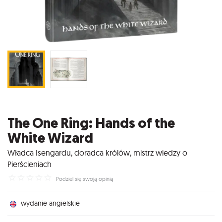
The One Ring: Hands of the
White Wizard
Władca Isengardu, doradca królów, mistrz wiedzy o
Pierścieniach
☆
☆
☆
☆
☆
Podziel się swoją opinią
wydanie angielskie