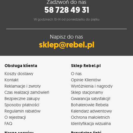
Zadzwoń do nas
58 728 49 31
W godzinach 10-14 od poniedziałku do piątku
Napisz do nas
sklep@rebel.pl
Obsługa klienta
Sklep Rebel.pl
Koszty dostawy
O nas
Kontakt
Opinie Klientów
Reklamacje i zwroty
Wyróżnienia i nagrody
Czas realizacji zamówień
Sklep stacjonarny
Bezpieczne zakupy
Gwarancja satysfakcji!
Sposoby płatności
Bohaterowie Rebela
Regulamin rabatów
Kalendarz adwentowy
O rejestracji
Ochrona małoletnich
FAQ
Identyfikacja wizualna