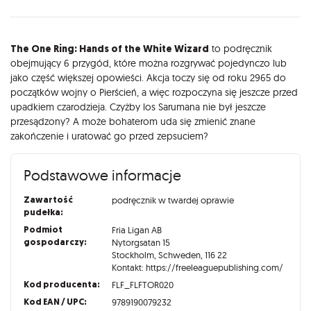
Opis
The One Ring: Hands of the White Wizard
to podręcznik
obejmujący 6 przygód, które można rozgrywać pojedynczo lub
jako część większej opowieści. Akcja toczy się od roku 2965 do
początków wojny o Pierścień, a więc rozpoczyna się jeszcze przed
upadkiem czarodzieja. Czyżby los Sarumana nie był jeszcze
przesądzony? A może bohaterom uda się zmienić znane
zakończenie i uratować go przed zepsuciem?
Podstawowe informacje
Zawartość
podręcznik w twardej oprawie
pudełka:
Podmiot
Fria Ligan AB
gospodarczy:
Nytorgsatan 15
Stockholm, Schweden, 116 22
Kontakt: https://freeleaguepublishing.com/
Kod producenta:
FLF_FLFTOR020
Kod EAN / UPC:
9789190079232