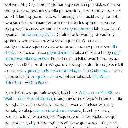
wolnym. Aby Cię zaprosić do naszego świata i przedstawić naszą
ofertę, przygotowaliśmy krótki przewodnik. Przy planszy spotkasz
się z bliskimi, spędzisz czas w interesujący i interaktywny sposób,
tworząc niezapomniane wspomnienia. Jeśli dopiero zaczynasz
przygodę z planszówkami, szukasz
gry na prezent
lub masz jakieś
pytania -
nie wahaj się pytać
! Chętnie odpowiemy, doradzimy i
spełnimy twoje planszówkowe pragnienia. W naszym
asortymencie znajdziesz zarówno popularne gry planszowe
dla
dzieci
, jak i pasjonujące
gry rodzinne
, a także unikalne tytuły i
gry
planszowe dla dorosłych
. Posiadamy nie tylko uwielbiane przez
wszystkich Dixit, Dobble, Wsiąść do Pociągu, Splendor czy Everdell,
ale także
oryginalne karty Pokemon,
Magic: The Gathering
, a także
najpopularniejsze
gry karciane
w Polsce, takie jak
Star Wars:
Unlimited
czy
One Piece
.
Dla miłośników gier bitewnych, takich jak
Warhammer 40,000
czy
Warhammer Age of Sigmar
, oferujemy szeroki wybór figurek, a dla
początkujących modelarzy i zaawansowanych artystów mamy
bogatą kolekcję
akcesoriów do malowania
, takich jak farby,
pędzle, palety i wiele więcej. Znajdziesz u nas wszystko, czego
potrzebujesz, aby rozpocząć i rozwijać swoje hobby. Jeśli jesteś