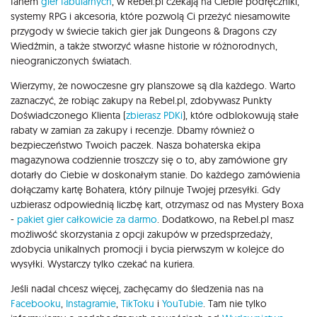
fanem
gier fabularnych
, w Rebel.pl czekają na Ciebie podręczniki,
systemy RPG i akcesoria, które pozwolą Ci przeżyć niesamowite
przygody w świecie takich gier jak Dungeons & Dragons czy
Wiedźmin, a także stworzyć własne historie w różnorodnych,
nieograniczonych światach.
Wierzymy, że nowoczesne gry planszowe są dla każdego. Warto
zaznaczyć, że robiąc zakupy na Rebel.pl, zdobywasz Punkty
Doświadczonego Klienta (
zbierasz PDKi
), które odblokowują stałe
rabaty w zamian za zakupy i recenzje. Dbamy również o
bezpieczeństwo Twoich paczek. Nasza bohaterska ekipa
magazynowa codziennie troszczy się o to, aby zamówione gry
dotarły do Ciebie w doskonałym stanie. Do każdego zamówienia
dołączamy kartę Bohatera, który pilnuje Twojej przesyłki. Gdy
uzbierasz odpowiednią liczbę kart, otrzymasz od nas Mystery Boxa
-
pakiet gier całkowicie za darmo
. Dodatkowo, na Rebel.pl masz
możliwość skorzystania z opcji zakupów w przedsprzedaży,
zdobycia unikalnych promocji i bycia pierwszym w kolejce do
wysyłki. Wystarczy tylko czekać na kuriera.
Jeśli nadal chcesz więcej, zachęcamy do śledzenia nas na
Facebooku
,
Instagramie
,
TikToku
i
YouTubie
. Tam nie tylko