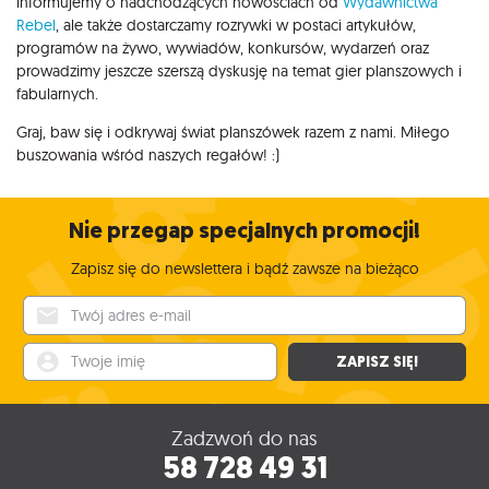
informujemy o nadchodzących nowościach od
Wydawnictwa
Rebel
, ale także dostarczamy rozrywki w postaci artykułów,
programów na żywo, wywiadów, konkursów, wydarzeń oraz
prowadzimy jeszcze szerszą dyskusję na temat gier planszowych i
fabularnych.
Graj, baw się i odkrywaj świat planszówek razem z nami. Miłego
buszowania wśród naszych regałów! :)
Nie przegap specjalnych promocji!
Zapisz się do newslettera i bądź zawsze na bieżąco
Twój adres e-mail
Twoje imię
ZAPISZ SIĘ!
Zadzwoń do nas
58 728 49 31