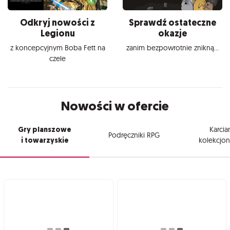
Odkryj nowości z
Sprawdź ostateczne
Legionu
okazje
z koncepcyjnym Boba Fett na
zanim bezpowrotnie znikną...
czele
Nowości w ofercie
Gry planszowe
Karcia
Podręczniki RPG
i towarzyskie
kolekcjon