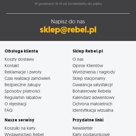
W godzinach 10-14 od poniedziałku do piątku
Napisz do nas
sklep@rebel.pl
Obsługa klienta
Sklep Rebel.pl
Koszty dostawy
O nas
Kontakt
Opinie Klientów
Reklamacje i zwroty
Wyróżnienia i nagrody
Czas realizacji zamówień
Sklep stacjonarny
Bezpieczne zakupy
Gwarancja satysfakcji!
Sposoby płatności
Bohaterowie Rebela
Regulamin rabatów
Kalendarz adwentowy
O rejestracji
Ochrona małoletnich
FAQ
Identyfikacja wizualna
Nasze serwisy
Przydatne linki
Koszulki na karty
Newsletter
Wydawnictwo Rebel
Karty podarunkowe