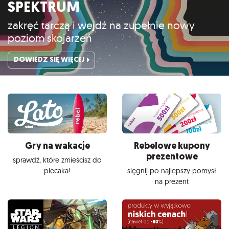
SPEKTRUM
zakręć tarczą i wejdź na zupełnie nowy
poziom skojarzeń
DOWIEDZ SIĘ WIĘCEJ
Gry na wakacje
Rebelowe kupony
prezentowe
sprawdź, które zmieścisz do
plecaka!
sięgnij po najlepszy pomysł
na prezent