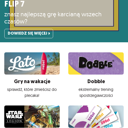
FLIP 7
znasz najlepszą grę karcianą wszech
czasów?
DOWIEDZ SIĘ WIĘCEJ
Gry na wakacje
Dobble
sprawdź, które zmieścisz do
ekstremalny trening
plecaka!
spostrzegawczości