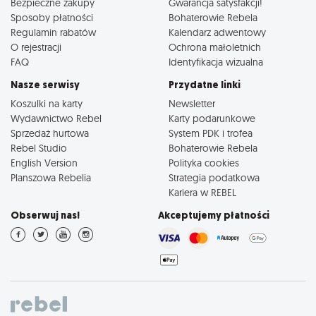
Bezpieczne zakupy
Gwarancja satysfakcji!
Sposoby płatności
Bohaterowie Rebela
Regulamin rabatów
Kalendarz adwentowy
O rejestracji
Ochrona małoletnich
FAQ
Identyfikacja wizualna
Nasze serwisy
Przydatne linki
Koszulki na karty
Newsletter
Wydawnictwo Rebel
Karty podarunkowe
Sprzedaż hurtowa
System PDK i trofea
Rebel Studio
Bohaterowie Rebela
English Version
Polityka cookies
Planszowa Rebelia
Strategia podatkowa
Kariera w REBEL
Obserwuj nas!
Akceptujemy płatności