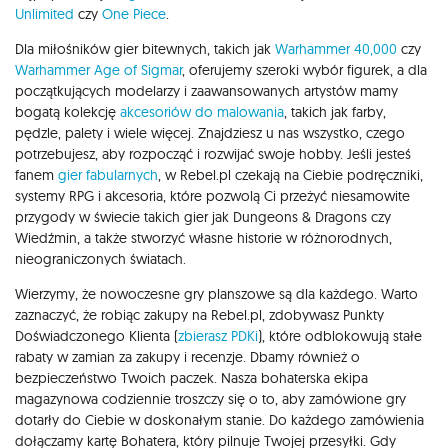
Unlimited
czy
One Piece
.
Dla miłośników gier bitewnych, takich jak
Warhammer 40,000
czy
Warhammer Age of Sigmar
, oferujemy szeroki wybór figurek, a dla
początkujących modelarzy i zaawansowanych artystów mamy
bogatą kolekcję
akcesoriów do malowania
, takich jak farby,
pędzle, palety i wiele więcej. Znajdziesz u nas wszystko, czego
potrzebujesz, aby rozpocząć i rozwijać swoje hobby. Jeśli jesteś
fanem
gier fabularnych
, w Rebel.pl czekają na Ciebie podręczniki,
systemy RPG i akcesoria, które pozwolą Ci przeżyć niesamowite
przygody w świecie takich gier jak Dungeons & Dragons czy
Wiedźmin, a także stworzyć własne historie w różnorodnych,
nieograniczonych światach.
Wierzymy, że nowoczesne gry planszowe są dla każdego. Warto
zaznaczyć, że robiąc zakupy na Rebel.pl, zdobywasz Punkty
Doświadczonego Klienta (
zbierasz PDKi
), które odblokowują stałe
rabaty w zamian za zakupy i recenzje. Dbamy również o
bezpieczeństwo Twoich paczek. Nasza bohaterska ekipa
magazynowa codziennie troszczy się o to, aby zamówione gry
dotarły do Ciebie w doskonałym stanie. Do każdego zamówienia
dołączamy kartę Bohatera, który pilnuje Twojej przesyłki. Gdy