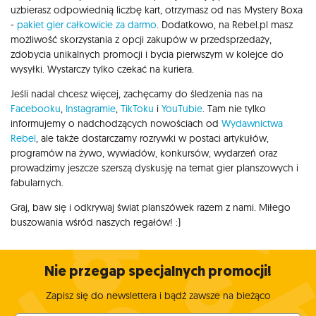
uzbierasz odpowiednią liczbę kart, otrzymasz od nas Mystery Boxa
-
pakiet gier całkowicie za darmo
. Dodatkowo, na Rebel.pl masz
możliwość skorzystania z opcji zakupów w przedsprzedaży,
zdobycia unikalnych promocji i bycia pierwszym w kolejce do
wysyłki. Wystarczy tylko czekać na kuriera.
Jeśli nadal chcesz więcej, zachęcamy do śledzenia nas na
Facebooku
,
Instagramie
,
TikToku
i
YouTubie
. Tam nie tylko
informujemy o nadchodzących nowościach od
Wydawnictwa
Rebel
, ale także dostarczamy rozrywki w postaci artykułów,
programów na żywo, wywiadów, konkursów, wydarzeń oraz
prowadzimy jeszcze szerszą dyskusję na temat gier planszowych i
fabularnych.
Graj, baw się i odkrywaj świat planszówek razem z nami. Miłego
buszowania wśród naszych regałów! :)
Nie przegap specjalnych promocji!
Zapisz się do newslettera i bądź zawsze na bieżąco