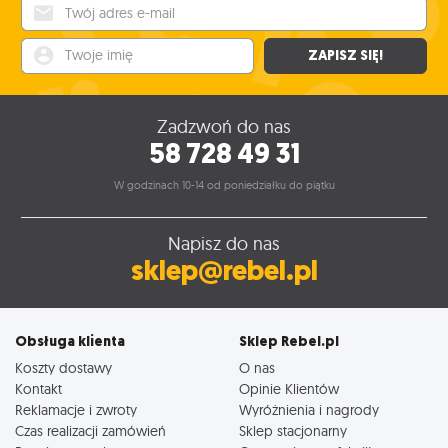
Twój adres e-mail
Twoje imię
ZAPISZ SIĘ!
Zadzwoń do nas
58 728 49 31
W godzinach 10-14 od poniedziałku do piątku
Napisz do nas
sklep@rebel.pl
Obsługa klienta
Sklep Rebel.pl
Koszty dostawy
O nas
Kontakt
Opinie Klientów
Reklamacje i zwroty
Wyróżnienia i nagrody
Czas realizacji zamówień
Sklep stacjonarny