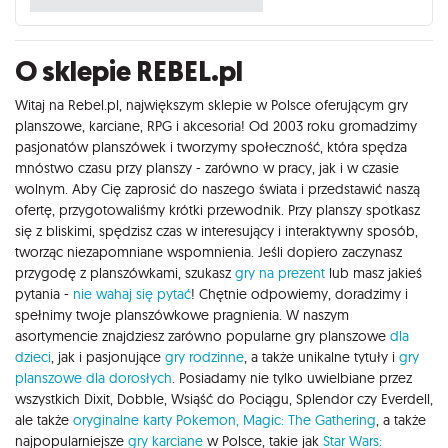
O sklepie REBEL.pl
Witaj na Rebel.pl, największym sklepie w Polsce oferującym gry
planszowe, karciane, RPG i akcesoria! Od 2003 roku gromadzimy
pasjonatów planszówek i tworzymy społeczność, która spędza
mnóstwo czasu przy planszy - zarówno w pracy, jak i w czasie
wolnym. Aby Cię zaprosić do naszego świata i przedstawić naszą
ofertę, przygotowaliśmy krótki przewodnik. Przy planszy spotkasz
się z bliskimi, spędzisz czas w interesujący i interaktywny sposób,
tworząc niezapomniane wspomnienia. Jeśli dopiero zaczynasz
przygodę z planszówkami, szukasz
gry na prezent
lub masz jakieś
pytania -
nie wahaj się pytać
! Chętnie odpowiemy, doradzimy i
spełnimy twoje planszówkowe pragnienia. W naszym
asortymencie znajdziesz zarówno popularne gry planszowe
dla
dzieci
, jak i pasjonujące
gry rodzinne
, a także unikalne tytuły i
gry
planszowe dla dorosłych
. Posiadamy nie tylko uwielbiane przez
wszystkich Dixit, Dobble, Wsiąść do Pociągu, Splendor czy Everdell,
ale także
oryginalne karty Pokemon,
Magic: The Gathering
, a także
najpopularniejsze
gry karciane
w Polsce, takie jak
Star Wars: