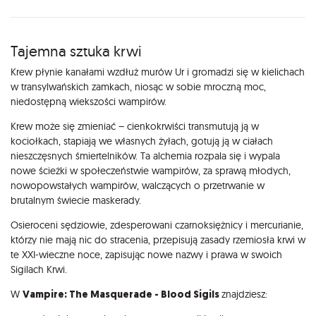
Opis
Tajemna sztuka krwi
Krew płynie kanałami wzdłuż murów Ur i gromadzi się w kielichach
w transylwańskich zamkach, niosąc w sobie mroczną moc,
niedostępną wiekszości wampirów.
Krew może się zmieniać – cienkokrwiści transmutują ją w
kociołkach, stapiają we własnych żyłach, gotują ją w ciałach
nieszczęsnych śmiertelników. Ta alchemia rozpala się i wypala
nowe ścieżki w społeczeństwie wampirów, za sprawą młodych,
nowopowstałych wampirów, walczących o przetrwanie w
brutalnym świecie maskerady.
Osieroceni sędziowie, zdesperowani czarnoksiężnicy i mercurianie,
którzy nie mają nic do stracenia, przepisują zasady rzemiosła krwi w
te XXI-wieczne noce, zapisując nowe nazwy i prawa w swoich
Sigilach Krwi.
W
Vampire: The Masquerade - Blood Sigils
znajdziesz: