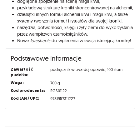
dogłębne spojrzenie na scenę magii krwii,
przykładową strukturę kroniki skoncentrowanej na alchemii,
dziesiątki innych formuł alchemii krwi i magii krwi, a także
systemy tworzenia formuł i rytuałów dla twojej kroniki,
narzędzia, potworności, księgi i żyły ziemi do wykorzystania
przez wampirzych czarnoksiężników,
Nowe
loresheets
do wplecenia w swoją istniejącą kronikę!
Podstawowe informacje
Zawartość
podręcznik w twardej oprawie, 100 storn
pudełka:
Waga:
700 g
Kod producenta:
RGS01122
Kod EAN / UPC:
9781957311227