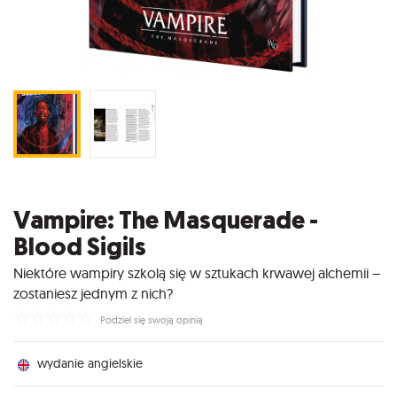
Vampire: The Masquerade -
Blood Sigils
Niektóre wampiry szkolą się w sztukach krwawej alchemii –
zostaniesz jednym z nich?
☆
☆
☆
☆
☆
Podziel się swoją opinią
wydanie angielskie