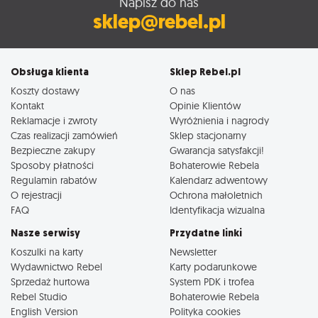
Napisz do nas
sklep@rebel.pl
Obsługa klienta
Sklep Rebel.pl
Koszty dostawy
O nas
Kontakt
Opinie Klientów
Reklamacje i zwroty
Wyróżnienia i nagrody
Czas realizacji zamówień
Sklep stacjonarny
Bezpieczne zakupy
Gwarancja satysfakcji!
Sposoby płatności
Bohaterowie Rebela
Regulamin rabatów
Kalendarz adwentowy
O rejestracji
Ochrona małoletnich
FAQ
Identyfikacja wizualna
Nasze serwisy
Przydatne linki
Koszulki na karty
Newsletter
Wydawnictwo Rebel
Karty podarunkowe
Sprzedaż hurtowa
System PDK i trofea
Rebel Studio
Bohaterowie Rebela
English Version
Polityka cookies