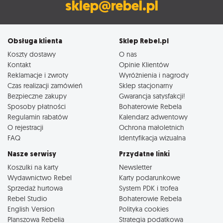
sklep@rebel.pl
Obsługa klienta
Sklep Rebel.pl
Koszty dostawy
O nas
Kontakt
Opinie Klientów
Reklamacje i zwroty
Wyróżnienia i nagrody
Czas realizacji zamówień
Sklep stacjonarny
Bezpieczne zakupy
Gwarancja satysfakcji!
Sposoby płatności
Bohaterowie Rebela
Regulamin rabatów
Kalendarz adwentowy
O rejestracji
Ochrona małoletnich
FAQ
Identyfikacja wizualna
Nasze serwisy
Przydatne linki
Koszulki na karty
Newsletter
Wydawnictwo Rebel
Karty podarunkowe
Sprzedaż hurtowa
System PDK i trofea
Rebel Studio
Bohaterowie Rebela
English Version
Polityka cookies
Planszowa Rebelia
Strategia podatkowa