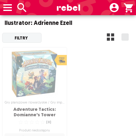
Ilustrator: Adrienne Ezell
FILTRY
Gry planszowe i towarzyskie / Gry imprezowe i towarzyskie
Adventure Tactics:
Domianne's Tower
☆
☆
☆
☆
☆
(
0
)
Produkt niedostępny