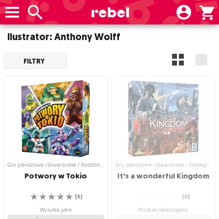
Ilustrator: Anthony Wolff
FILTRY
Gry planszowe i towarzyskie / Rodzinne gry planszowe
Gry planszowe i towarzyskie / Strategiczne gry planszowe
Potwory
w
Tokio
It's
a
wonderful
Kingdom
☆
☆
☆
☆
☆
☆
☆
☆
☆
☆
(
6
)
(
0
)
Wysyłka jutro
Produkt niedostępny