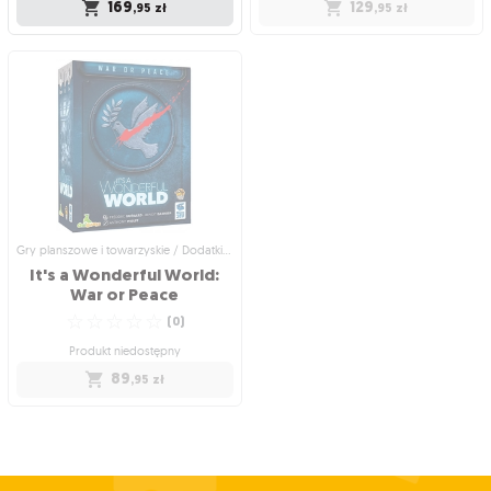
169
129
,95
zł
,95
zł
Gry planszowe i towarzyskie /
Gry planszowe i towarzyskie /
Rodzinne gry planszowe
Strategiczne gry planszowe
Potwory w Tokio
It's a wonderful Kingdom
Halo Tokio!
Zbuduj swoje królestwo, zdobywając
☆
☆
☆
☆
☆
najlepsze karty
(
6
)
☆
☆
☆
☆
☆
(
0
)
Wysyłka jutro
Produkt niedostępny
169
,95
zł
129
,95
zł
Gry planszowe i towarzyskie / Dodatki do gier
It's a Wonderful World:
War or Peace
☆
☆
☆
☆
☆
(
0
)
Produkt niedostępny
89
,95
zł
Gry planszowe i towarzyskie / Dodatki
do gier
It's a Wonderful World:
War or Peace