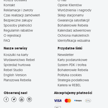
Kontakt
Opinie Klientów
Reklamacje i zwroty
Wyróżnienia i nagrody
Czas realizacji zamówień
Sklep stacjonarny
Bezpieczne zakupy
Gwarancja satysfakcji!
Sposoby płatności
Bohaterowie Rebela
Regulamin rabatów
Kalendarz adwentowy
O rejestracji
Ochrona małoletnich
FAQ
Identyfikacja wizualna
Nasze serwisy
Przydatne linki
Koszulki na karty
Newsletter
Wydawnictwo Rebel
Karty podarunkowe
Sprzedaż hurtowa
System PDK i trofea
Rebel Studio
Bohaterowie Rebela
English Version
Polityka cookies
Planszowa Rebelia
Strategia podatkowa
Kariera w REBEL
Obserwuj nas!
Akceptujemy płatności