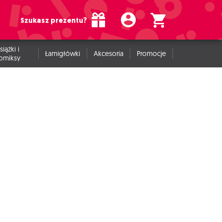
Szukasz prezentu?
siążki i
Łamigłówki
Akcesoria
Promocje
omiksy