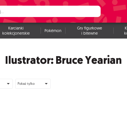
Karcianki
Gry figurkowe
K
Pokémon
kolekcjonerskie
i bitewne
k
Ilustrator: Bruce Yearian
Pokaż tylko