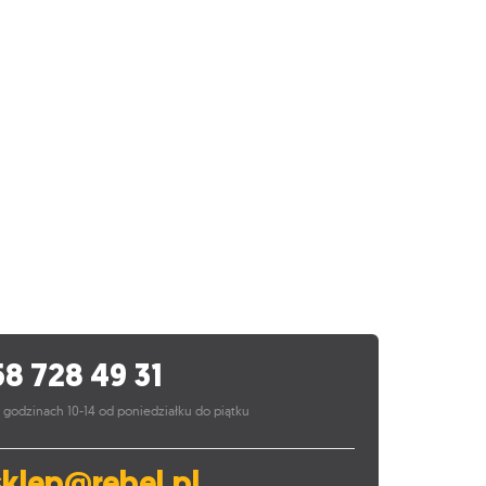
58 728 49 31
 godzinach 10-14 od poniedziałku do piątku
sklep@rebel.pl