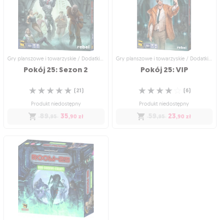
Wszystko co najlepsze w serii Pokój
Drugie rozszerzenie do gry Pokój 25
☆
☆
☆
☆
☆
25!
(
1
)
☆
☆
☆
☆
☆
(
3
)
Produkt niedostępny
Produkt niedostępny
79
,95
zł
179
,95
zł
Gry planszowe i towarzyskie / Dodatki do gier
Gry planszowe i towarzyskie / Dodatki do gier
Pokój
25:
Sezon
2
Pokój
25:
VIP
☆
☆
☆
☆
☆
☆
☆
☆
☆
☆
(
21
)
(
6
)
Produkt niedostępny
Produkt niedostępny
89
35
59
23
,95
,90
zł
,95
,90
zł
Gry planszowe i towarzyskie / Dodatki
Gry planszowe i towarzyskie / Dodatki
do gier
do gier
Pokój 25: Sezon 2
Pokój 25: VIP
Więcej pokoi, więcej graczy, więcej
Chyba znam go z telewizji!
☆
☆
☆
☆
☆
adrenaliny!
(
6
)
☆
☆
☆
☆
☆
(
21
)
Produkt niedostępny
Produkt niedostępny
59
23
,95
,90
zł
89
35
,95
,90
zł