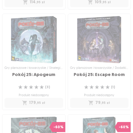
114
109
,95
zł
,95
zł
Gry planszowe i towarzyskie / Dodatki
Gry planszowe i towarzyskie /
do gier
Strategiczne gry planszowe
Kemet: Blood and Sand -
Pokój 25
Book of the Dead
Odkryj nowe, potężne kafelki i władaj
Biegnij-Przetrwaj-Ucieknij!
☆
☆
☆
☆
☆
zmarłymi!
(
34
)
☆
☆
☆
☆
☆
(
0
)
Produkt niedostępny
Produkt niedostępny
109
,95
zł
114
,95
zł
Gry planszowe i towarzyskie / Strategiczne gry planszowe
Gry planszowe i towarzyskie / Dodatki do gier
Pokój
25:
Apogeum
Pokój
25:
Escape
Room
☆
☆
☆
☆
☆
☆
☆
☆
☆
☆
(
3
)
(
1
)
Produkt niedostępny
Produkt niedostępny
179
79
,95
zł
,95
zł
Gry planszowe i towarzyskie /
Gry planszowe i towarzyskie / Dodatki
Strategiczne gry planszowe
do gier
Pokój 25: Apogeum
Pokój 25: Escape Room
-60%
-60%