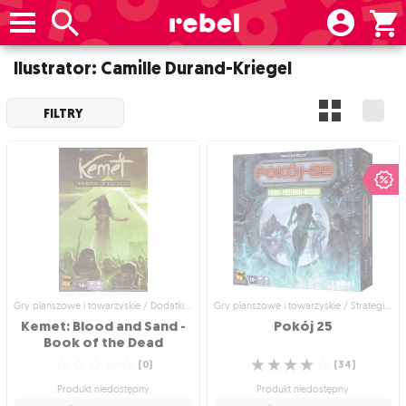
Ilustrator: Camille Durand-Kriegel
FILTRY
Gry planszowe i towarzyskie / Dodatki do gier
Gry planszowe i towarzyskie / Strategiczne gry planszowe
Kemet: Blood and Sand -
Pokój
25
Book of the Dead
☆
☆
☆
☆
☆
☆
☆
☆
☆
☆
(
0
)
(
34
)
Produkt niedostępny
Produkt niedostępny