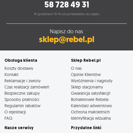
58 728 49 31
W godzinach 10-14 od poniedziałku do piątku
Napisz do nas
sklep@rebel.pl
Obsługa klienta
Sklep Rebel.pl
Koszty dostawy
O nas
Kontakt
Opinie Klientów
Reklamacje i zwroty
Wyróżnienia i nagrody
Czas realizacji zamówień
Sklep stacjonarny
Bezpieczne zakupy
Gwarancja satysfakcji!
Sposoby płatności
Bohaterowie Rebela
Regulamin rabatów
Kalendarz adwentowy
O rejestracji
Ochrona małoletnich
FAQ
Identyfikacja wizualna
Nasze serwisy
Przydatne linki