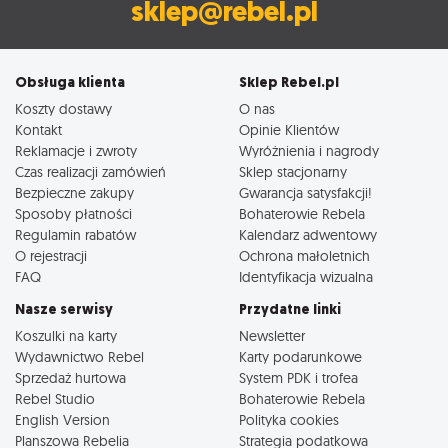
sklep@rebel.pl
Obsługa klienta
Sklep Rebel.pl
Koszty dostawy
O nas
Kontakt
Opinie Klientów
Reklamacje i zwroty
Wyróżnienia i nagrody
Czas realizacji zamówień
Sklep stacjonarny
Bezpieczne zakupy
Gwarancja satysfakcji!
Sposoby płatności
Bohaterowie Rebela
Regulamin rabatów
Kalendarz adwentowy
O rejestracji
Ochrona małoletnich
FAQ
Identyfikacja wizualna
Nasze serwisy
Przydatne linki
Koszulki na karty
Newsletter
Wydawnictwo Rebel
Karty podarunkowe
Sprzedaż hurtowa
System PDK i trofea
Rebel Studio
Bohaterowie Rebela
English Version
Polityka cookies
Planszowa Rebelia
Strategia podatkowa