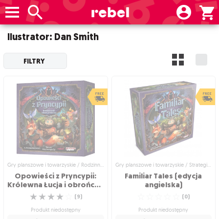
Ilustrator: Dan Smith
FILTRY
Gry planszowe i towarzyskie / Rodzinne gry planszowe
Gry planszowe i towarzyskie / Strategiczne gry planszowe
Opowieści z Pryncypii:
Familiar Tales (edycja
Królewna Łucja i obrońcy królestwa
angielska)
☆
☆
☆
☆
☆
☆
☆
☆
☆
☆
(
9
)
(
0
)
Produkt niedostępny
Produkt niedostępny