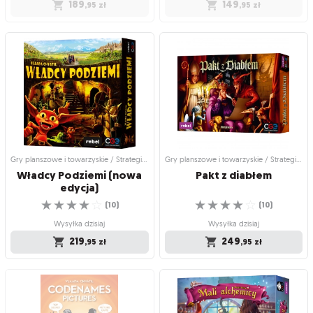
189
149
,95
zł
,95
zł
Gry planszowe i towarzyskie /
Gry planszowe i towarzyskie / Dodatki
Strategiczne gry planszowe
do gier
Alchemicy
Alchemicy: Królewski
Golem
Dedukcyjna gra laboratoryjna
Potężny zestaw zawierający aż cztery
☆
☆
☆
☆
☆
rozszerzenia
(
80
)
☆
☆
☆
☆
☆
(
11
)
Produkt niedostępny
Produkt niedostępny
189
,95
zł
149
,95
zł
Gry planszowe i towarzyskie / Strategiczne gry planszowe
Gry planszowe i towarzyskie / Strategiczne gry planszowe
Władcy Podziemi (nowa
Pakt
z
diabłem
edycja)
☆
☆
☆
☆
☆
☆
☆
☆
☆
☆
(
10
)
(
10
)
Wysyłka dzisiaj
Wysyłka dzisiaj
219
249
,95
zł
,95
zł
Gry planszowe i towarzyskie /
Gry planszowe i towarzyskie /
Strategiczne gry planszowe
Strategiczne gry planszowe
Władcy Podziemi (nowa
Pakt z diabłem
edycja)