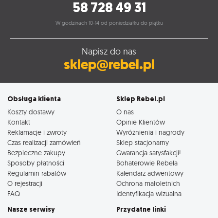
58 728 49 31
W godzinach 10-14 od poniedziałku do piątku
Napisz do nas
sklep@rebel.pl
Obsługa klienta
Sklep Rebel.pl
Koszty dostawy
O nas
Kontakt
Opinie Klientów
Reklamacje i zwroty
Wyróżnienia i nagrody
Czas realizacji zamówień
Sklep stacjonarny
Bezpieczne zakupy
Gwarancja satysfakcji!
Sposoby płatności
Bohaterowie Rebela
Regulamin rabatów
Kalendarz adwentowy
O rejestracji
Ochrona małoletnich
FAQ
Identyfikacja wizualna
Nasze serwisy
Przydatne linki