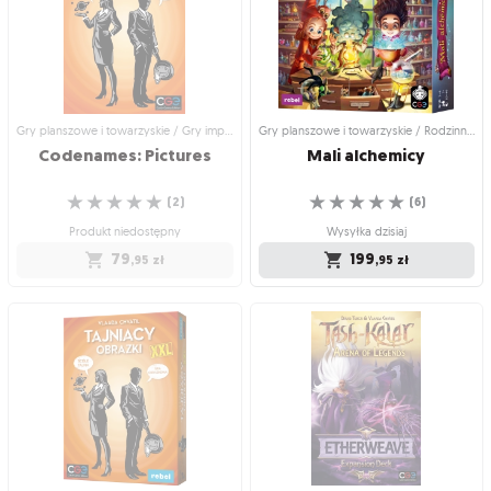
Ci przeklęci bohaterowie!
Jak drogo sprzedasz swoją duszę?
☆
☆
☆
☆
☆
☆
☆
☆
☆
☆
(
10
)
(
10
)
Wysyłka dzisiaj
Wysyłka dzisiaj
219
249
,95
zł
,95
zł
Gry planszowe i towarzyskie / Gry imprezowe i towarzyskie
Gry planszowe i towarzyskie / Rodzinne gry planszowe
Codenames:
Pictures
Mali
alchemicy
☆
☆
☆
☆
☆
☆
☆
☆
☆
☆
(
2
)
(
6
)
Produkt niedostępny
Wysyłka dzisiaj
79
199
,95
zł
,95
zł
Gry planszowe i towarzyskie / Gry
Gry planszowe i towarzyskie /
imprezowe i towarzyskie
Rodzinne gry planszowe
Codenames: Pictures
Mali alchemicy
Doskonała, zespołowa gra
Kilka kurzych szponów i odrobina
dedukcyjna!
żabiego śluzu
☆
☆
☆
☆
☆
☆
☆
☆
☆
☆
(
2
)
(
6
)
Produkt niedostępny
Wysyłka dzisiaj
79
199
,95
zł
,95
zł