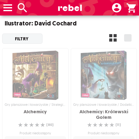
Ilustrator: David Cochard
FILTRY
Gry planszowe i towarzyskie / Strategiczne gry planszowe
Gry planszowe i towarzyskie / Dodatki do gier
Alchemicy
Alchemicy: Królewski
Golem
☆
☆
☆
☆
☆
☆
☆
☆
☆
☆
(
80
)
(
11
)
Produkt niedostępny
Produkt niedostępny