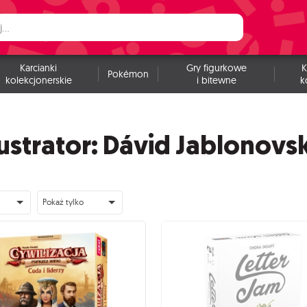
Karcianki
Gry figurkowe
K
Pokémon
kolekcjonerskie
i bitewne
k
lustrator: Dávid Jablonovs
Pokaż tylko