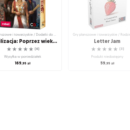
Gry planszowe i towarzyskie / Dodatki do gier
Cywilizacja: Poprzez wieki - Cuda i liderzy
Letter Jam
☆
☆
☆
☆
☆
☆
☆
☆
☆
☆
(
6
)
(
3
)
Wysyłka w poniedziałek
Produkt niedostępny
169
59
,95
zł
,95
zł
szowe i towarzyskie / Dodatki do gier
Gry planszowe i towarzyskie / Rodz
planszowe
lizacja: Poprzez wieki -
Letter Jam
Cuda i liderzy
Czy odgadniesz sekretne słow
ek do najlepszej gry cywilizacyjnej
☆
☆
☆
☆
☆
☆
☆
☆
☆
☆
(
3
)
(
6
)
Produkt niedostępny
Wysyłka w poniedziałek
59
,95
zł
169
,95
zł