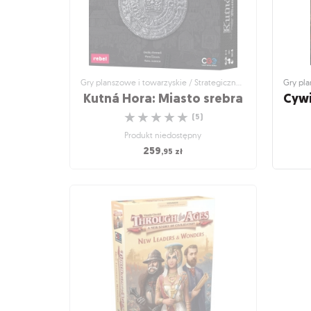
Gry planszowe i towarzyskie / Strategiczne gry planszowe
Kutná Hora: Miasto srebra
☆
☆
☆
☆
☆
(
5
)
Produkt niedostępny
259
,95
zł
Gry planszowe i towarzyskie / Strategiczne
Gry plan
gry planszowe
Cywi
Kutná Hora: Miasto srebra
Historyczna gra ekonomiczna
Dodat
☆
☆
☆
☆
☆
(
5
)
Produkt niedostępny
259
,95
zł