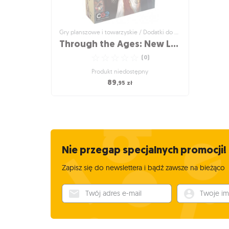
Gry planszowe i towarzyskie / Dodatki do gier
Through the Ages: New Leaders and Wonders
☆
☆
☆
☆
☆
(
0
)
Produkt niedostępny
89
,95
zł
Gry planszowe i towarzyskie / Dodatki do gier
Through the Ages: New
Leaders and Wonders
Dodatek do najlepszej gry cywilizacyjnej
Nie przegap specjalnych promocji!
☆
☆
☆
☆
☆
(
0
)
Produkt niedostępny
Zapisz się do newslettera i bądź zawsze na bieżąco
89
,95
zł
Twój adres e-mail
Twoje imię