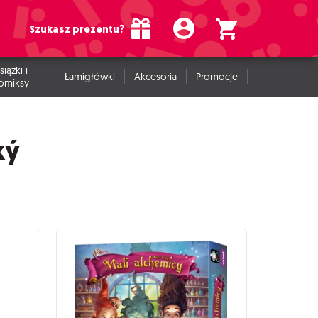
Szukasz prezentu?
siążki i
Łamigłówki
Akcesoria
Promocje
omiksy
ký