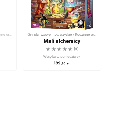
Gry planszowe i towarzyskie / Rodzinne gry planszowe
Gry planszowe i towarzyskie / Rodzinne gry planszowe
Mali alchemicy
☆
☆
☆
☆
☆
(
6
)
Wysyłka w poniedziałek
199
,95
zł
inne gry
Gry planszowe i towarzyskie / Rodzinne gry
planszowe
Mali alchemicy
o?
Kilka kurzych szponów i odrobina żabiego
śluzu
☆
☆
☆
☆
☆
(
6
)
Wysyłka w poniedziałek
199
,95
zł