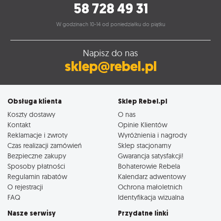
58 728 49 31
W godzinach 10-14 od poniedziałku do piątku
Napisz do nas
sklep@rebel.pl
Obsługa klienta
Sklep Rebel.pl
Koszty dostawy
O nas
Kontakt
Opinie Klientów
Reklamacje i zwroty
Wyróżnienia i nagrody
Czas realizacji zamówień
Sklep stacjonarny
Bezpieczne zakupy
Gwarancja satysfakcji!
Sposoby płatności
Bohaterowie Rebela
Regulamin rabatów
Kalendarz adwentowy
O rejestracji
Ochrona małoletnich
FAQ
Identyfikacja wizualna
Nasze serwisy
Przydatne linki