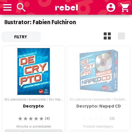
Ilustrator: Fabien Fulchiron
FILTRY
Gry planszowe i towarzyskie / Gry imprezowe i towarzyskie
Gry planszowe i towarzyskie / Dodatki do gier
Decrypto
Decrypto:
Napęd
CD
☆
☆
☆
☆
☆
☆
☆
☆
☆
☆
(
8
)
(
0
)
Wysyłka w poniedziałek
Produkt niedostępny