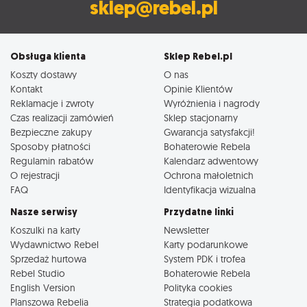
sklep@rebel.pl
Obsługa klienta
Sklep Rebel.pl
Koszty dostawy
O nas
Kontakt
Opinie Klientów
Reklamacje i zwroty
Wyróżnienia i nagrody
Czas realizacji zamówień
Sklep stacjonarny
Bezpieczne zakupy
Gwarancja satysfakcji!
Sposoby płatności
Bohaterowie Rebela
Regulamin rabatów
Kalendarz adwentowy
O rejestracji
Ochrona małoletnich
FAQ
Identyfikacja wizualna
Nasze serwisy
Przydatne linki
Koszulki na karty
Newsletter
Wydawnictwo Rebel
Karty podarunkowe
Sprzedaż hurtowa
System PDK i trofea
Rebel Studio
Bohaterowie Rebela
English Version
Polityka cookies
Planszowa Rebelia
Strategia podatkowa