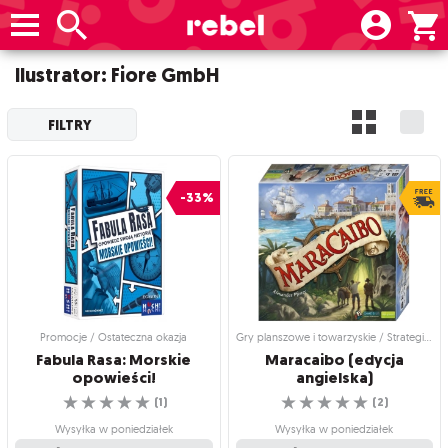
Ilustrator: Fiore GmbH
FILTRY
-33%
Promocje / Ostateczna okazja
Gry planszowe i towarzyskie / Strategiczne gry planszowe
Fabula Rasa: Morskie
Maracaibo (edycja
opowieści!
angielska)
☆
☆
☆
☆
☆
☆
☆
☆
☆
☆
(
1
)
(
2
)
Wysyłka w poniedziałek
Wysyłka w poniedziałek