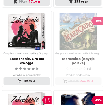
69
47
299
,95
,00
zł
,95
zł
Promocje / Ostateczna okazja
Gry planszowe i towarzyskie /
Strategiczne gry planszowe
Fabula Rasa: Morskie
Maracaibo (edycja
opowieści!
-10%
angielska)
Opowiedz swoją historię
☆
☆
☆
☆
☆
Poczuj klimat karaibskich wysp
(
1
)
☆
☆
☆
☆
☆
(
2
)
Wysyłka w poniedziałek
Wysyłka w poniedziałek
69
47
,95
,00
zł
299
,95
zł
Gry planszowe i towarzyskie / Gry imprezowe i towarzyskie
Gry planszowe i towarzyskie / Strategiczne gry planszowe
Zakochanie. Gra dla
Maracaibo (edycja
dwojga
polska)
☆
☆
☆
☆
☆
☆
☆
☆
☆
☆
(
6
)
(
0
)
Wysyłka w poniedziałek
Produkt niedostępny
119
259
233
,95
zł
,95
,95
zł
Gry planszowe i towarzyskie / Gry
Gry planszowe i towarzyskie /
imprezowe i towarzyskie
Strategiczne gry planszowe
Zakochanie. Gra dla
Maracaibo (edycja
-19%
dwojga
polska)