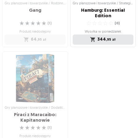
Gry planszowe i towarzyskie / Rodzinne gry planszowe
Gry planszowe i towarzyskie / Strategiczne gry planszowe
Gang
Hamburg: Essential
Edition
☆
☆
☆
☆
☆
☆
☆
☆
☆
☆
(
1
)
(
0
)
Produkt niedostępny
Wysyłka w poniedziałek
64
344
,95
zł
,95
zł
Gry planszowe i towarzyskie /
Gry planszowe i towarzyskie /
Rodzinne gry planszowe
Strategiczne gry planszowe
Gang
Hamburg: Essential
Edition
Współpraca to klucz do sukcesu!
Stań się najmożniejszym graczem w
☆
☆
☆
☆
☆
XIX-wiecznym Hamburgu!
(
1
)
☆
☆
☆
☆
☆
(
0
)
Produkt niedostępny
Wysyłka w poniedziałek
64
,95
zł
344
,95
zł
Gry planszowe i towarzyskie / Dodatki do gier
Piraci z Maracaibo:
Kapitanowie
☆
☆
☆
☆
☆
(
1
)
Produkt niedostępny