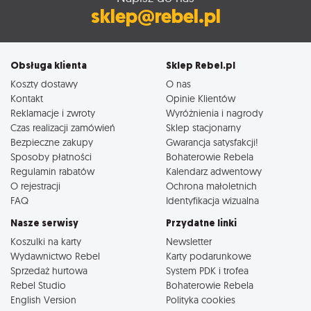
sklep@rebel.pl
Obsługa klienta
Sklep Rebel.pl
Koszty dostawy
O nas
Kontakt
Opinie Klientów
Reklamacje i zwroty
Wyróżnienia i nagrody
Czas realizacji zamówień
Sklep stacjonarny
Bezpieczne zakupy
Gwarancja satysfakcji!
Sposoby płatności
Bohaterowie Rebela
Regulamin rabatów
Kalendarz adwentowy
O rejestracji
Ochrona małoletnich
FAQ
Identyfikacja wizualna
Nasze serwisy
Przydatne linki
Koszulki na karty
Newsletter
Wydawnictwo Rebel
Karty podarunkowe
Sprzedaż hurtowa
System PDK i trofea
Rebel Studio
Bohaterowie Rebela
English Version
Polityka cookies