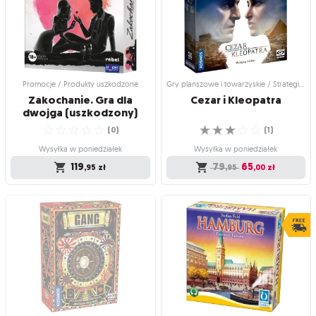
Podkręć temperaturę w Waszym
Poczuj klimat karaibskich wysp
☆
☆
☆
☆
☆
związku
(
0
)
☆
☆
☆
☆
☆
(
6
)
Produkt niedostępny
Wysyłka w poniedziałek
259
233
,95
,95
zł
119
,95
zł
Promocje / Produkty uszkodzone
Gry planszowe i towarzyskie / Strategiczne gry planszowe
Zakochanie. Gra dla
Cezar
i
Kleopatra
dwojga (uszkodzony)
☆
☆
☆
☆
☆
☆
☆
☆
☆
☆
(
0
)
(
1
)
Wysyłka w poniedziałek
Wysyłka w poniedziałek
119
79
65
,95
zł
,95
,00
zł
Promocje / Produkty uszkodzone
Gry planszowe i towarzyskie /
Strategiczne gry planszowe
Zakochanie. Gra dla
Cezar i Kleopatra
dwojga (uszkodzony)
Z kodem
USZKO
ten produkt kupisz z
Walka o poparcie trwa!
40% rabatem!
☆
☆
☆
☆
☆
☆
☆
☆
☆
☆
(
1
)
(
0
)
Wysyłka w poniedziałek
Wysyłka w poniedziałek
79
65
119
,95
,00
zł
,95
zł