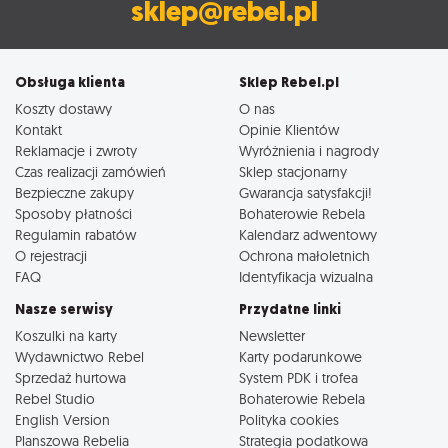
sklep@rebel.pl
Obsługa klienta
Sklep Rebel.pl
Koszty dostawy
O nas
Kontakt
Opinie Klientów
Reklamacje i zwroty
Wyróżnienia i nagrody
Czas realizacji zamówień
Sklep stacjonarny
Bezpieczne zakupy
Gwarancja satysfakcji!
Sposoby płatności
Bohaterowie Rebela
Regulamin rabatów
Kalendarz adwentowy
O rejestracji
Ochrona małoletnich
FAQ
Identyfikacja wizualna
Nasze serwisy
Przydatne linki
Koszulki na karty
Newsletter
Wydawnictwo Rebel
Karty podarunkowe
Sprzedaż hurtowa
System PDK i trofea
Rebel Studio
Bohaterowie Rebela
English Version
Polityka cookies
Planszowa Rebelia
Strategia podatkowa