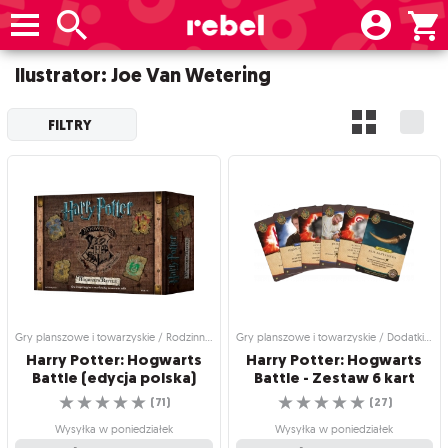
Ilustrator: Joe Van Wetering
FILTRY
Gry planszowe i towarzyskie / Rodzinne gry planszowe
Gry planszowe i towarzyskie / Dodatki do gier
Harry Potter: Hogwarts
Harry Potter: Hogwarts
Battle (edycja polska)
Battle - Zestaw 6 kart
☆
☆
☆
☆
☆
☆
☆
☆
☆
☆
(
71
)
(
27
)
Wysyłka w poniedziałek
Wysyłka w poniedziałek