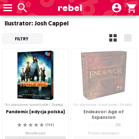
Ilustrator: Josh Cappel
FILTRY
Gry planszowe i towarzyskie / Strategiczne gry planszowe
Gry planszowe i towarzyskie / Dodatki do gier
Pandemic
(edycja
polska)
Endeavor: Age of
Expansion
☆
☆
☆
☆
☆
☆
☆
☆
☆
☆
(
104
)
(
0
)
Wysyłka jutro
Produkt niedostępny