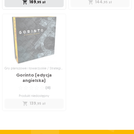
169
144
,95
zł
,95
zł
Gry planszowe i towarzyskie /
Gry planszowe i towarzyskie / Dodatki
Strategiczne gry planszowe
do gier
Pandemic (edycja polska)
Endeavor: Age of
Expansion
Czy potraficie ocalić ludzkość?
Przygotuj się na zupełnie nową
☆
☆
☆
☆
☆
przygodę!
(
104
)
☆
☆
☆
☆
☆
(
0
)
Wysyłka jutro
Produkt niedostępny
169
,95
zł
144
,95
zł
Gry planszowe i towarzyskie / Strategiczne gry planszowe
Gorinto (edycja
angielska)
☆
☆
☆
☆
☆
(
0
)
Produkt niedostępny
139
,95
zł
Gry planszowe i towarzyskie /
Strategiczne gry planszowe
Gorinto (edycja
angielska)