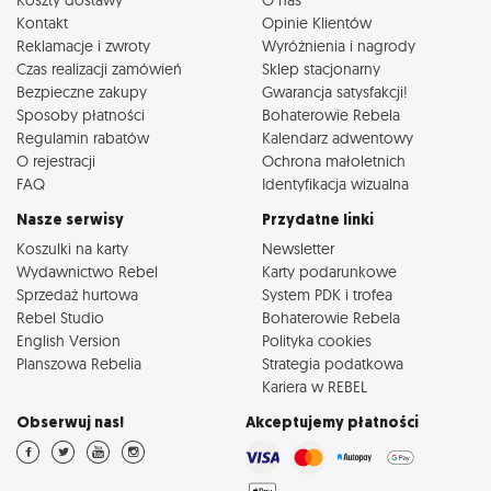
Kontakt
Opinie Klientów
Reklamacje i zwroty
Wyróżnienia i nagrody
Czas realizacji zamówień
Sklep stacjonarny
Bezpieczne zakupy
Gwarancja satysfakcji!
Sposoby płatności
Bohaterowie Rebela
Regulamin rabatów
Kalendarz adwentowy
O rejestracji
Ochrona małoletnich
FAQ
Identyfikacja wizualna
Nasze serwisy
Przydatne linki
Koszulki na karty
Newsletter
Wydawnictwo Rebel
Karty podarunkowe
Sprzedaż hurtowa
System PDK i trofea
Rebel Studio
Bohaterowie Rebela
English Version
Polityka cookies
Planszowa Rebelia
Strategia podatkowa
Kariera w REBEL
Obserwuj nas!
Akceptujemy płatności