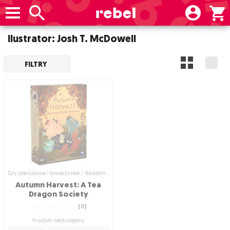
Ilustrator: Josh T. McDowell
FILTRY
Gry planszowe i towarzyskie / Rodzinne gry planszowe
Autumn Harvest: A Tea
Dragon Society
☆
☆
☆
☆
☆
(
0
)
Produkt niedostępny