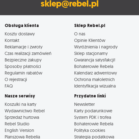
sklep@rebel.pl
Obsługa klienta
Sklep Rebel.pl
Koszty dostawy
O nas
Kontakt
Opinie Klientów
Reklamacje i zwroty
Wyróżnienia i nagrody
Czas realizacji zamówień
Sklep stacjonarny
Bezpieczne zakupy
Gwarancja satysfakcji!
Sposoby płatności
Bohaterowie Rebela
Regulamin rabatów
Kalendarz adwentowy
O rejestracji
Ochrona małoletnich
FAQ
Identyfikacja wizualna
Nasze serwisy
Przydatne linki
Koszulki na karty
Newsletter
Wydawnictwo Rebel
Karty podarunkowe
Sprzedaż hurtowa
System PDK i trofea
Rebel Studio
Bohaterowie Rebela
English Version
Polityka cookies
Planszowa Rebelia
Strategia podatkowa