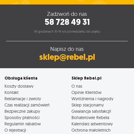
Zadzwoń do nas
58 728 49 31
W godzinach 10-14 od poniedziałku do piątku
Napisz do nas
sklep@rebel.pl
Obsługa klienta
Sklep Rebel.pl
Koszty dostawy
O nas
Kontakt
Opinie Klientów
Reklamacje i zwroty
Wyróżnienia i nagrody
Czas realizacji zamówień
Sklep stacjonarny
Bezpieczne zakupy
Gwarancja satysfakcji!
Sposoby płatności
Bohaterowie Rebela
Regulamin rabatów
Kalendarz adwentowy
O rejestracji
Ochrona małoletnich