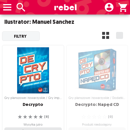
Ilustrator: Manuel Sanchez
FILTRY
Gry planszowe i towarzyskie / Gry imprezowe i towarzyskie
Gry planszowe i towarzyskie / Dodatki do gier
Decrypto
Decrypto:
Napęd
CD
☆
☆
☆
☆
☆
☆
☆
☆
☆
☆
(
8
)
(
0
)
Wysyłka jutro
Produkt niedostępny