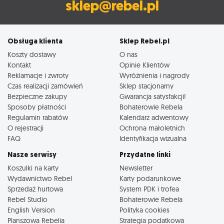
sklep@rebel.pl
Obsługa klienta
Sklep Rebel.pl
Koszty dostawy
O nas
Kontakt
Opinie Klientów
Reklamacje i zwroty
Wyróżnienia i nagrody
Czas realizacji zamówień
Sklep stacjonarny
Bezpieczne zakupy
Gwarancja satysfakcji!
Sposoby płatności
Bohaterowie Rebela
Regulamin rabatów
Kalendarz adwentowy
O rejestracji
Ochrona małoletnich
FAQ
Identyfikacja wizualna
Nasze serwisy
Przydatne linki
Koszulki na karty
Newsletter
Wydawnictwo Rebel
Karty podarunkowe
Sprzedaż hurtowa
System PDK i trofea
Rebel Studio
Bohaterowie Rebela
English Version
Polityka cookies
Planszowa Rebelia
Strategia podatkowa