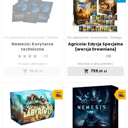
New Kings
+ Dice Tray
Add two kings to your Nemesis
Limitowana edycja gry z unikalną tacą
collection!
do rzutów kośćmi
☆
☆
☆
☆
☆
☆
☆
☆
☆
☆
(
3
)
(
4
)
Wysyłka jutro
Produkt niedostępny
109
549
,95
zł
,95
zł
Gry planszowe i towarzyskie / Dodatki do gier
Gry planszowe i towarzyskie / Strategiczne gry planszowe
Nemesis: Korytarze
Agricola: Edycja Specjalna
techniczne
(wersja Drewniana)
☆
☆
☆
☆
☆
☆
☆
☆
☆
☆
(
9
)
(
0
)
Produkt niedostępny
Wysyłka w dniu premiery
19
759
,95
zł
,95
zł
Gry planszowe i towarzyskie / Dodatki
Gry planszowe i towarzyskie /
do gier
Strategiczne gry planszowe
Nemesis: Korytarze
Agricola: Edycja
techniczne
Specjalna (wersja
Drewniana)
Nowe drogi przemieszczania się po
Kultowa gra w nowej odsłonie!
☆
☆
☆
☆
☆
Nemesis!
(
0
)
☆
☆
☆
☆
☆
(
9
)
Wysyłka w dniu premiery
Produkt niedostępny
(IV kwartał 2026 r. data może ulec
zmianie)