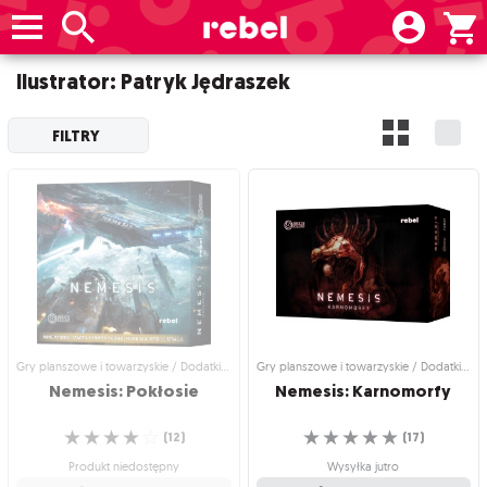
Ilustrator: Patryk Jędraszek
FILTRY
Gry planszowe i towarzyskie / Dodatki do gier
Gry planszowe i towarzyskie / Dodatki do gier
Nemesis:
Pokłosie
Nemesis:
Karnomorfy
☆
☆
☆
☆
☆
☆
☆
☆
☆
☆
(
12
)
(
17
)
Produkt niedostępny
Wysyłka jutro