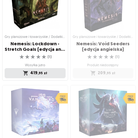
Czy wygrasz walkę ze swoim
One rosną w siłę!
☆
☆
☆
☆
☆
umysłem?
(
1
)
☆
☆
☆
☆
☆
(
24
)
Produkt niedostępny
Wysyłka jutro
209
,95
zł
209
,95
zł
Gry planszowe i towarzyskie / Dodatki do gier
Gry planszowe i towarzyskie / Dodatki do gier
Nemesis: Lockdown -
Nemesis: Void Seeders
Stretch Goals (edycja angielska)
(edycja angielska)
☆
☆
☆
☆
☆
☆
☆
☆
☆
☆
(
1
)
(
1
)
Wysyłka jutro
Produkt niedostępny
419
209
,95
zł
,95
zł
Gry planszowe i towarzyskie / Dodatki
Gry planszowe i towarzyskie / Dodatki
do gier
do gier
Nemesis: Lockdown -
Nemesis: Void Seeders
Stretch Goals (edycja
(edycja angielska)
angielska)
Jeszcze więcej niebezpieczeństw!
Dodatek pełen koszmarów!
☆
☆
☆
☆
☆
☆
☆
☆
☆
☆
(
1
)
(
1
)
Wysyłka jutro
Produkt niedostępny
419
209
,95
zł
,95
zł