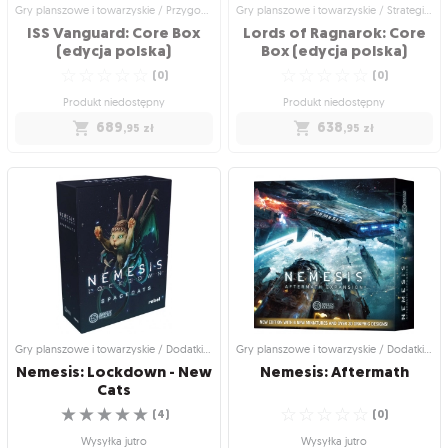
Gry planszowe i towarzyskie / Przygodowe gry planszowe
Gry planszowe i towarzyskie / Strategiczne gry planszowe
ISS Vanguard: Core Box
Lords of Ragnarok: Core
(edycja polska)
Box (edycja polska)
☆
☆
☆
☆
☆
☆
☆
☆
☆
☆
(
0
)
(
0
)
Produkt niedostępny
Produkt niedostępny
689
638
,95
zł
,95
zł
Gry planszowe i towarzyskie /
Gry planszowe i towarzyskie /
Przygodowe gry planszowe
Strategiczne gry planszowe
ISS Vanguard: Core Box
Lords of Ragnarok: Core
(edycja polska)
Box (edycja polska)
Wciel się w załogę statku i przemierzaj
Zostań dowódca armii i zdobywaj
gwiazdy!
chwałę bogów
☆
☆
☆
☆
☆
☆
☆
☆
☆
☆
(
0
)
(
0
)
Produkt niedostępny
Produkt niedostępny
689
638
,95
zł
,95
zł
Gry planszowe i towarzyskie / Dodatki do gier
Gry planszowe i towarzyskie / Dodatki do gier
Nemesis: Lockdown - New
Nemesis:
Aftermath
Cats
☆
☆
☆
☆
☆
☆
☆
☆
☆
☆
(
4
)
(
0
)
Wysyłka jutro
Wysyłka jutro