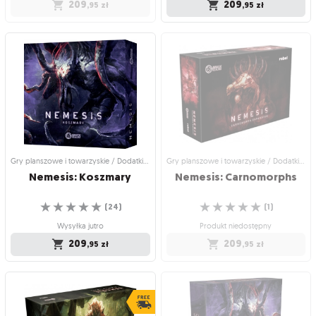
209
209
,95
zł
,95
zł
Gry planszowe i towarzyskie / Dodatki
Gry planszowe i towarzyskie / Dodatki
do gier
do gier
Nemesis: Pokłosie
Nemesis: Karnomorfy
Co zdarzyło się na pokładzie
One rosną w siłę!
☆
☆
☆
☆
☆
kosmicznego transportowca?
(
17
)
☆
☆
☆
☆
☆
(
12
)
Wysyłka jutro
Produkt niedostępny
209
,95
zł
209
,95
zł
Gry planszowe i towarzyskie / Dodatki do gier
Gry planszowe i towarzyskie / Dodatki do gier
Nemesis:
Koszmary
Nemesis:
Carnomorphs
☆
☆
☆
☆
☆
☆
☆
☆
☆
☆
(
24
)
(
1
)
Wysyłka jutro
Produkt niedostępny
209
209
,95
zł
,95
zł
Gry planszowe i towarzyskie / Dodatki
Gry planszowe i towarzyskie / Dodatki
do gier
do gier
Nemesis: Koszmary
Nemesis: Carnomorphs