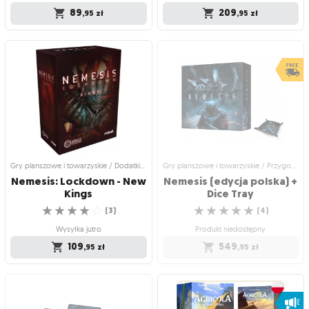
89
209
,95
zł
,95
zł
Gry planszowe i towarzyskie / Dodatki
Gry planszowe i towarzyskie / Dodatki
do gier
do gier
Nemesis: Lockdown -
Nemesis: Aftermath
New Cats
Add two space kittens to your
Co zdarzyło się na pokładzie
Nemesis collection!
kosmicznego transportowca?
☆
☆
☆
☆
☆
☆
☆
☆
☆
☆
(
4
)
(
0
)
Wysyłka jutro
Wysyłka jutro
89
209
,95
zł
,95
zł
Gry planszowe i towarzyskie / Dodatki do gier
Gry planszowe i towarzyskie / Przygodowe gry planszowe
Nemesis: Lockdown - New
Nemesis (edycja polska) +
Kings
Dice Tray
☆
☆
☆
☆
☆
☆
☆
☆
☆
☆
(
3
)
(
4
)
Wysyłka jutro
Produkt niedostępny
109
549
,95
zł
,95
zł
Gry planszowe i towarzyskie / Dodatki
Gry planszowe i towarzyskie /
do gier
Przygodowe gry planszowe
Nemesis: Lockdown -
Nemesis (edycja polska)