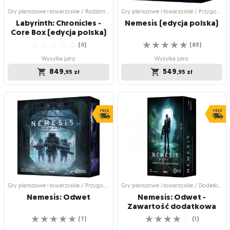
19
,95
zł
Gry planszowe i towarzyskie / Rodzinne gry planszowe
Gry planszowe i towarzyskie / Przygodowe gry planszowe
759
,95
zł
Labyrinth: Chronicles -
Nemesis
(edycja
polska)
Core Box (edycja polska)
☆
☆
☆
☆
☆
☆
☆
☆
☆
☆
(
0
)
(
83
)
Wysyłka jutro
Wysyłka jutro
849
549
,95
zł
,95
zł
Gry planszowe i towarzyskie /
Gry planszowe i towarzyskie /
Rodzinne gry planszowe
Przygodowe gry planszowe
Labyrinth: Chronicles -
Nemesis (edycja polska)
Core Box (edycja polska)
Odkryj świat pełen cudów i tajemnic
Survival horror w klimatach science-
☆
☆
☆
☆
☆
fiction
(
0
)
☆
☆
☆
☆
☆
(
83
)
Wysyłka jutro
Wysyłka jutro
849
,95
zł
549
,95
zł
Gry planszowe i towarzyskie / Przygodowe gry planszowe
Gry planszowe i towarzyskie / Dodatki do gier
Nemesis:
Odwet
Nemesis: Odwet -
Zawartość dodatkowa
☆
☆
☆
☆
☆
☆
☆
☆
☆
☆
(
7
)
(
1
)