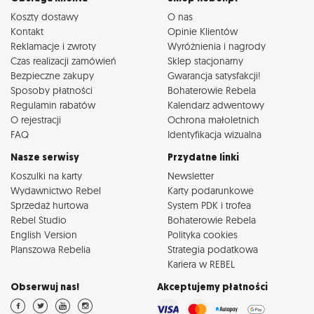
Koszty dostawy
O nas
Kontakt
Opinie Klientów
Reklamacje i zwroty
Wyróżnienia i nagrody
Czas realizacji zamówień
Sklep stacjonarny
Bezpieczne zakupy
Gwarancja satysfakcji!
Sposoby płatności
Bohaterowie Rebela
Regulamin rabatów
Kalendarz adwentowy
O rejestracji
Ochrona małoletnich
FAQ
Identyfikacja wizualna
Nasze serwisy
Przydatne linki
Koszulki na karty
Newsletter
Wydawnictwo Rebel
Karty podarunkowe
Sprzedaż hurtowa
System PDK i trofea
Rebel Studio
Bohaterowie Rebela
English Version
Polityka cookies
Planszowa Rebelia
Strategia podatkowa
Kariera w REBEL
Obserwuj nas!
Akceptujemy płatności