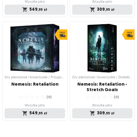
Wysyłka jutro
Wysyłka jutro
549
309
,95
zł
,95
zł
Gry planszowe i towarzyskie /
Gry planszowe i towarzyskie / Dodatki
Przygodowe gry planszowe
do gier
Nemesis: Odwet
Nemesis: Odwet -
Zawartość dodatkowa
Czy Twoja żądza zemsty wystarczy, by
1 pudełko, 3 rozszerzenia
☆
☆
☆
☆
☆
przetrwać ten horror?
(
1
)
☆
☆
☆
☆
☆
(
7
)
Wysyłka jutro
Wysyłka jutro
309
,95
zł
549
,95
zł
Gry planszowe i towarzyskie / Przygodowe gry planszowe
Gry planszowe i towarzyskie / Dodatki do gier
Nemesis:
Retaliation
Nemesis: Retaliation -
Stretch Goals
☆
☆
☆
☆
☆
☆
☆
☆
☆
☆
(
0
)
(
0
)
Wysyłka jutro
Wysyłka jutro
549
309
,95
zł
,95
zł
Gry planszowe i towarzyskie /
Gry planszowe i towarzyskie / Dodatki
Przygodowe gry planszowe
do gier
Nemesis: Retaliation
Nemesis: Retaliation -