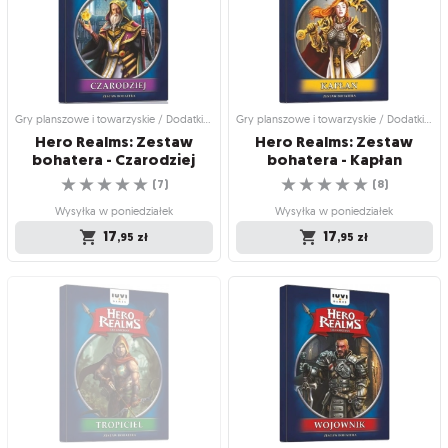
Rozegraj partię jako nieumarły Lisz!
Rozegraj partię jako krwiożerczy
☆
☆
☆
☆
☆
Smok!
(
7
)
☆
☆
☆
☆
☆
(
6
)
Wysyłka w poniedziałek
Produkt niedostępny
29
,95
zł
29
,95
zł
Gry planszowe i towarzyskie / Dodatki do gier
Gry planszowe i towarzyskie / Dodatki do gier
Hero Realms: Zestaw
Hero Realms: Zestaw
bohatera - Czarodziej
bohatera - Kapłan
☆
☆
☆
☆
☆
☆
☆
☆
☆
☆
(
7
)
(
8
)
Wysyłka w poniedziałek
Wysyłka w poniedziałek
17
17
,95
zł
,95
zł
Gry planszowe i towarzyskie / Dodatki
Gry planszowe i towarzyskie / Dodatki
do gier
do gier
Hero Realms: Zestaw
Hero Realms: Zestaw
bohatera - Czarodziej
bohatera - Kapłan
Zestaw 15 kart zastępujących talię
Zestaw 15 kart zastępujących talię
personalną gracza
personalną gracza
☆
☆
☆
☆
☆
☆
☆
☆
☆
☆
(
7
)
(
8
)
Wysyłka w poniedziałek
Wysyłka w poniedziałek
17
17
,95
zł
,95
zł