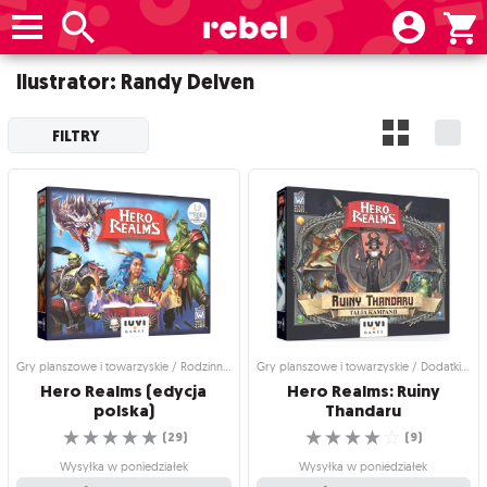
Ilustrator: Randy Delven
FILTRY
Gry planszowe i towarzyskie / Rodzinne gry planszowe
Gry planszowe i towarzyskie / Dodatki do gier
Hero Realms (edycja
Hero Realms: Ruiny
polska)
Thandaru
☆
☆
☆
☆
☆
☆
☆
☆
☆
☆
(
29
)
(
9
)
Wysyłka w poniedziałek
Wysyłka w poniedziałek