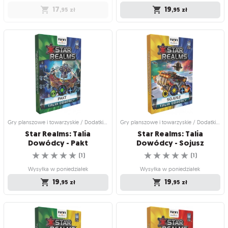
17
19
,95
zł
,95
zł
Gry planszowe i towarzyskie / Dodatki
Gry planszowe i towarzyskie / Dodatki
do gier
do gier
Hero Realms: Zestaw
Star Realms: Talia
bohatera - Złodziej
Dowódcy - Koalicja
Zestaw 15 kart zastępujących talię
Rozszerz swoje imperium!
☆
☆
☆
☆
☆
personalną gracza
(
1
)
☆
☆
☆
☆
☆
(
8
)
Wysyłka w poniedziałek
Produkt niedostępny
19
,95
zł
17
,95
zł
Gry planszowe i towarzyskie / Dodatki do gier
Gry planszowe i towarzyskie / Dodatki do gier
Star Realms: Talia
Star Realms: Talia
Dowódcy - Pakt
Dowódcy - Sojusz
☆
☆
☆
☆
☆
☆
☆
☆
☆
☆
(
1
)
(
1
)
Wysyłka w poniedziałek
Wysyłka w poniedziałek
19
19
,95
zł
,95
zł
Gry planszowe i towarzyskie / Dodatki
Gry planszowe i towarzyskie / Dodatki
do gier
do gier
Star Realms: Talia
Star Realms: Talia