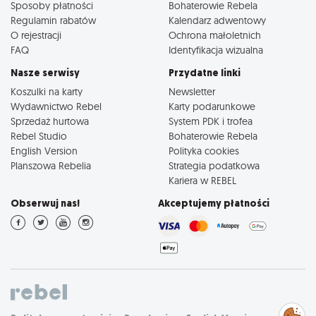
Sposoby płatności
Bohaterowie Rebela
Regulamin rabatów
Kalendarz adwentowy
O rejestracji
Ochrona małoletnich
FAQ
Identyfikacja wizualna
Nasze serwisy
Przydatne linki
Koszulki na karty
Newsletter
Wydawnictwo Rebel
Karty podarunkowe
Sprzedaż hurtowa
System PDK i trofea
Rebel Studio
Bohaterowie Rebela
English Version
Polityka cookies
Planszowa Rebelia
Strategia podatkowa
Kariera w REBEL
Obserwuj nas!
Akceptujemy płatności
Zarządzaj
preferencjami