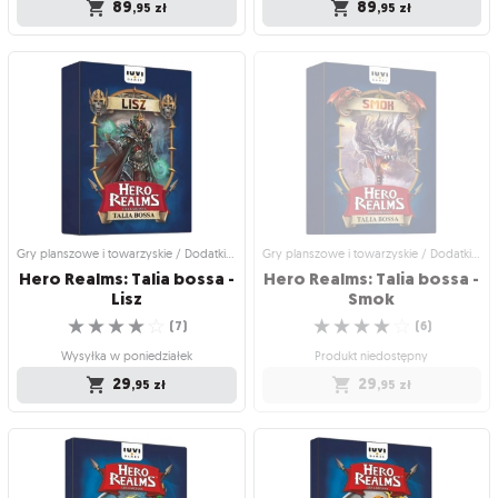
89
89
,95
zł
,95
zł
Gry planszowe i towarzyskie /
Gry planszowe i towarzyskie / Dodatki
Rodzinne gry planszowe
do gier
Hero Realms (edycja
Hero Realms: Ruiny
polska)
Thandaru
Ulepszone Star Realms w świecie
Wyrusz na wyprawę w gronie
fantasy!
potężnych bohaterów!
☆
☆
☆
☆
☆
☆
☆
☆
☆
☆
(
29
)
(
9
)
Wysyłka w poniedziałek
Wysyłka w poniedziałek
89
89
,95
zł
,95
zł
Gry planszowe i towarzyskie / Dodatki do gier
Gry planszowe i towarzyskie / Dodatki do gier
Hero Realms: Talia bossa -
Hero Realms: Talia bossa -
Lisz
Smok
☆
☆
☆
☆
☆
☆
☆
☆
☆
☆
(
7
)
(
6
)
Wysyłka w poniedziałek
Produkt niedostępny
29
29
,95
zł
,95
zł
Gry planszowe i towarzyskie / Dodatki
Gry planszowe i towarzyskie / Dodatki
do gier
do gier
Hero Realms: Talia bossa
Hero Realms: Talia bossa
- Lisz
- Smok