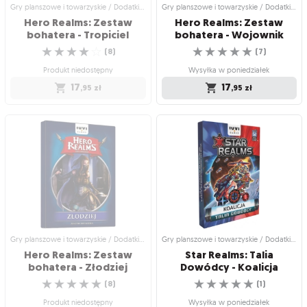
Gry planszowe i towarzyskie / Dodatki do gier
Gry planszowe i towarzyskie / Dodatki do gier
Hero Realms: Zestaw
Hero Realms: Zestaw
bohatera - Tropiciel
bohatera - Wojownik
☆
☆
☆
☆
☆
☆
☆
☆
☆
☆
(
8
)
(
7
)
Produkt niedostępny
Wysyłka w poniedziałek
17
17
,95
zł
,95
zł
Gry planszowe i towarzyskie / Dodatki
Gry planszowe i towarzyskie / Dodatki
do gier
do gier
Hero Realms: Zestaw
Hero Realms: Zestaw
bohatera - Tropiciel
bohatera - Wojownik
Zestaw 15 kart zastępujących talię
Zestaw 15 kart zastępujących talię
personalną gracza
personalną gracza
☆
☆
☆
☆
☆
☆
☆
☆
☆
☆
(
8
)
(
7
)
Produkt niedostępny
Wysyłka w poniedziałek
17
17
,95
zł
,95
zł
Gry planszowe i towarzyskie / Dodatki do gier
Gry planszowe i towarzyskie / Dodatki do gier
Hero Realms: Zestaw
Star Realms: Talia
bohatera - Złodziej
Dowódcy - Koalicja
☆
☆
☆
☆
☆
☆
☆
☆
☆
☆
(
8
)
(
1
)
Produkt niedostępny
Wysyłka w poniedziałek