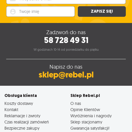
Twoje imię
ZAPISZ SIĘ!
Zadzwoń do nas
58 728 49 31
W godzinach 10-14 od poniedziałku do piątku
Napisz do nas
sklep@rebel.pl
Obsługa klienta
Sklep Rebel.pl
Koszty dostawy
O nas
Kontakt
Opinie Klientów
Reklamacje i zwroty
Wyróżnienia i nagrody
Czas realizacji zamówień
Sklep stacjonarny
Bezpieczne zakupy
Gwarancja satysfakcji!