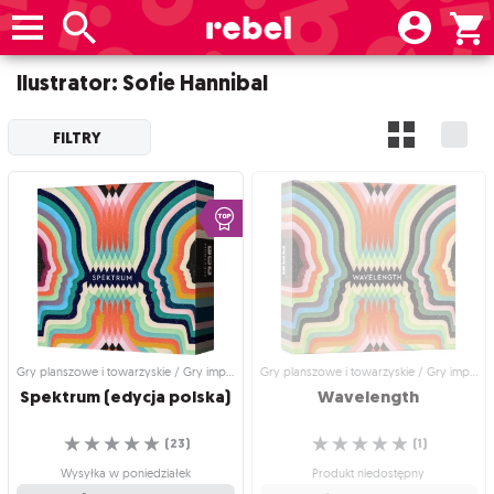
Ilustrator: Sofie Hannibal
FILTRY
Gry planszowe i towarzyskie / Gry imprezowe i towarzyskie
Gry planszowe i towarzyskie / Gry imprezowe i towarzyskie
Spektrum
(edycja
polska)
Wavelength
☆
☆
☆
☆
☆
☆
☆
☆
☆
☆
(
23
)
(
1
)
Wysyłka w poniedziałek
Produkt niedostępny