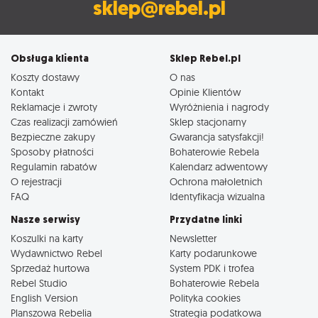
sklep@rebel.pl
Obsługa klienta
Sklep Rebel.pl
Koszty dostawy
O nas
Kontakt
Opinie Klientów
Reklamacje i zwroty
Wyróżnienia i nagrody
Czas realizacji zamówień
Sklep stacjonarny
Bezpieczne zakupy
Gwarancja satysfakcji!
Sposoby płatności
Bohaterowie Rebela
Regulamin rabatów
Kalendarz adwentowy
O rejestracji
Ochrona małoletnich
FAQ
Identyfikacja wizualna
Nasze serwisy
Przydatne linki
Koszulki na karty
Newsletter
Wydawnictwo Rebel
Karty podarunkowe
Sprzedaż hurtowa
System PDK i trofea
Rebel Studio
Bohaterowie Rebela
English Version
Polityka cookies
Planszowa Rebelia
Strategia podatkowa