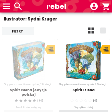
Ilustrator: Sydni Kruger
FILTRY
Gry planszowe i towarzyskie / Strategiczne gry planszowe
Gry planszowe i towarzyskie / Strategiczne gry planszowe
Spirit Island (edycja
Spirit
Island
polska)
☆
☆
☆
☆
☆
☆
☆
☆
☆
☆
(
30
)
(
0
)
Produkt niedostępny
Wysyłka dzisiaj