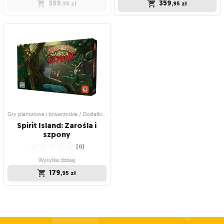
359
359
,95
zł
,95
zł
Gry planszowe i towarzyskie /
Gry planszowe i towarzyskie /
Strategiczne gry planszowe
Strategiczne gry planszowe
Spirit Island (edycja
Spirit Island
polska)
Duchy wyspy łączą się przeciw
Obroń wyspę przed najeźdźcami
☆
☆
☆
☆
☆
najeźdźcy, który plądruje ich ziemię
(
0
)
☆
☆
☆
☆
☆
(
30
)
Wysyłka dzisiaj
Produkt niedostępny
359
,95
zł
359
,95
zł
Gry planszowe i towarzyskie / Dodatki do gier
Spirit Island: Zarośla i
szpony
☆
☆
☆
☆
☆
(
0
)
Wysyłka dzisiaj
179
,95
zł
Gry planszowe i towarzyskie / Dodatki
do gier
Spirit Island: Zarośla i
szpony