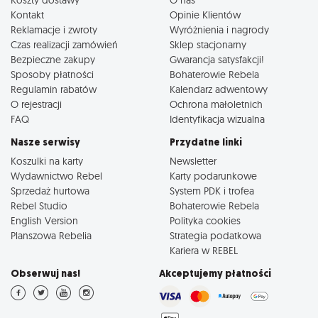
Kontakt
Opinie Klientów
Reklamacje i zwroty
Wyróżnienia i nagrody
Czas realizacji zamówień
Sklep stacjonarny
Bezpieczne zakupy
Gwarancja satysfakcji!
Sposoby płatności
Bohaterowie Rebela
Regulamin rabatów
Kalendarz adwentowy
O rejestracji
Ochrona małoletnich
FAQ
Identyfikacja wizualna
Nasze serwisy
Przydatne linki
Koszulki na karty
Newsletter
Wydawnictwo Rebel
Karty podarunkowe
Sprzedaż hurtowa
System PDK i trofea
Rebel Studio
Bohaterowie Rebela
English Version
Polityka cookies
Planszowa Rebelia
Strategia podatkowa
Kariera w REBEL
Obserwuj nas!
Akceptujemy płatności