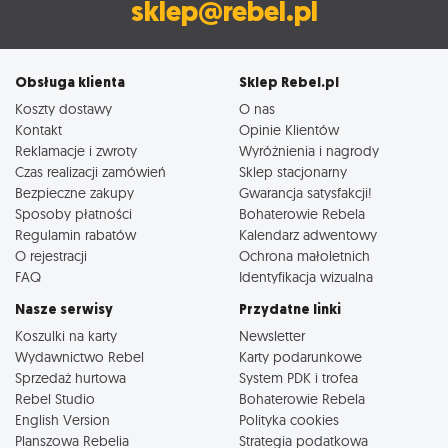
sklep@rebel.pl
Obsługa klienta
Sklep Rebel.pl
Koszty dostawy
O nas
Kontakt
Opinie Klientów
Reklamacje i zwroty
Wyróżnienia i nagrody
Czas realizacji zamówień
Sklep stacjonarny
Bezpieczne zakupy
Gwarancja satysfakcji!
Sposoby płatności
Bohaterowie Rebela
Regulamin rabatów
Kalendarz adwentowy
O rejestracji
Ochrona małoletnich
FAQ
Identyfikacja wizualna
Nasze serwisy
Przydatne linki
Koszulki na karty
Newsletter
Wydawnictwo Rebel
Karty podarunkowe
Sprzedaż hurtowa
System PDK i trofea
Rebel Studio
Bohaterowie Rebela
English Version
Polityka cookies
Planszowa Rebelia
Strategia podatkowa