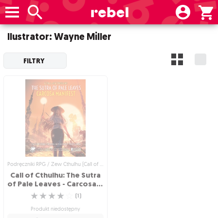
Ilustrator: Wayne Miller
FILTRY
Podręczniki RPG / Zew Cthulhu (Call of Cthulhu)
Call of Cthulhu: The Sutra
of Pale Leaves - Carcosa Manifest
☆
☆
☆
☆
☆
(
1
)
Produkt niedostępny