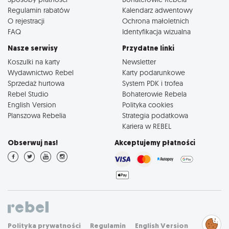
Regulamin rabatów
Kalendarz adwentowy
O rejestracji
Ochrona małoletnich
FAQ
Identyfikacja wizualna
Nasze serwisy
Przydatne linki
Koszulki na karty
Newsletter
Wydawnictwo Rebel
Karty podarunkowe
Sprzedaż hurtowa
System PDK i trofea
Rebel Studio
Bohaterowie Rebela
English Version
Polityka cookies
Planszowa Rebelia
Strategia podatkowa
Kariera w REBEL
Obserwuj nas!
Akceptujemy płatności
Zarządzaj
Polityka prywatności
Regulamin
English Version
preferencjami
cookies