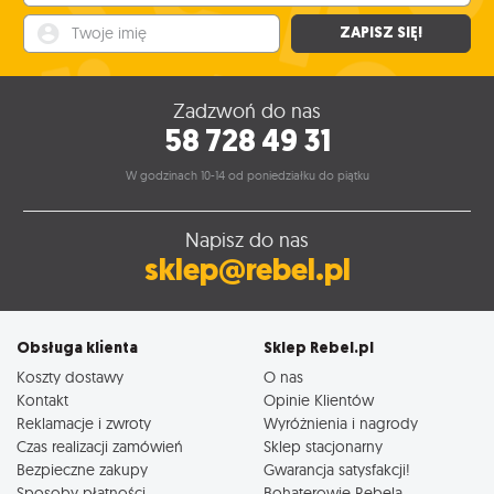
Twoje imię
ZAPISZ SIĘ!
Zadzwoń do nas
58 728 49 31
W godzinach 10-14 od poniedziałku do piątku
Napisz do nas
sklep@rebel.pl
Obsługa klienta
Sklep Rebel.pl
Koszty dostawy
O nas
Kontakt
Opinie Klientów
Reklamacje i zwroty
Wyróżnienia i nagrody
Czas realizacji zamówień
Sklep stacjonarny
Bezpieczne zakupy
Gwarancja satysfakcji!
Sposoby płatności
Bohaterowie Rebela