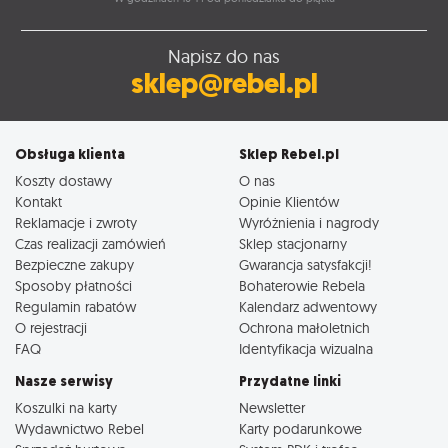
Napisz do nas
sklep@rebel.pl
Obsługa klienta
Sklep Rebel.pl
Koszty dostawy
O nas
Kontakt
Opinie Klientów
Reklamacje i zwroty
Wyróżnienia i nagrody
Czas realizacji zamówień
Sklep stacjonarny
Bezpieczne zakupy
Gwarancja satysfakcji!
Sposoby płatności
Bohaterowie Rebela
Regulamin rabatów
Kalendarz adwentowy
O rejestracji
Ochrona małoletnich
FAQ
Identyfikacja wizualna
Nasze serwisy
Przydatne linki
Koszulki na karty
Newsletter
Wydawnictwo Rebel
Karty podarunkowe