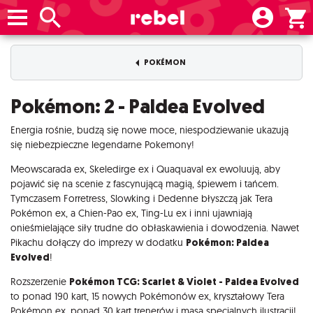
POKÉMON
Pokémon: 2 - Paldea Evolved
Energia rośnie, budzą się nowe moce, niespodziewanie ukazują
się niebezpieczne legendarne Pokemony!
Meowscarada ex, Skeledirge ex i Quaquaval ex ewoluują, aby
pojawić się na scenie z fascynującą magią, śpiewem i tańcem.
Tymczasem Forretress, Slowking i Dedenne błyszczą jak Tera
Pokémon ex, a Chien-Pao ex, Ting-Lu ex i inni ujawniają
onieśmielające siły trudne do obłaskawienia i dowodzenia. Nawet
Pikachu dołączy do imprezy w dodatku
Pokémon: Paldea
Evolved
!
Rozszerzenie
Pokémon TCG: Scarlet & Violet - Paldea Evolved
to ponad 190 kart, 15 nowych Pokémonów ex, kryształowy Tera
Pokémon ex, ponad 30 kart trenerów i masa specjalnych ilustracji!